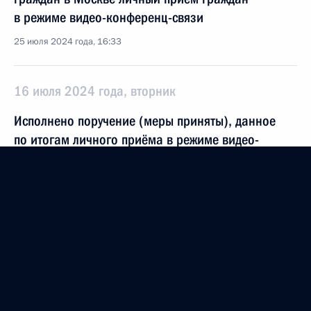
в режиме видео-конференц-связи
25 июля 2024 года, 16:33
16 июля 2024 года, вторник
Исполнено поручение (меры приняты), данное
по итогам личного приёма в режиме видео-
конференц-связи жителя Ульяновской области,
проведённого по поручению Президента
Российской Федерации помощником Президента
Российской Федерации Владимиром Мединским
в Приёмной Президента Российской Федерации
по приёму граждан в Москве 27 сентября
2023 года
16 июля 2024 года, 17:24