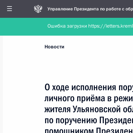
Управление Президента по работе с о
Ошибка загрузки https://letters.krem
Обратиться в форме электронного докуме
Все новости
Личный приём
Мобильна
Новости
Поиск по руководителю, географии и тематике
О ходе исполнения пор
личного приёма в реж
Все руководители, регионы, города и темы
жителя Ульяновской об
по поручению Президе
помощником Президен