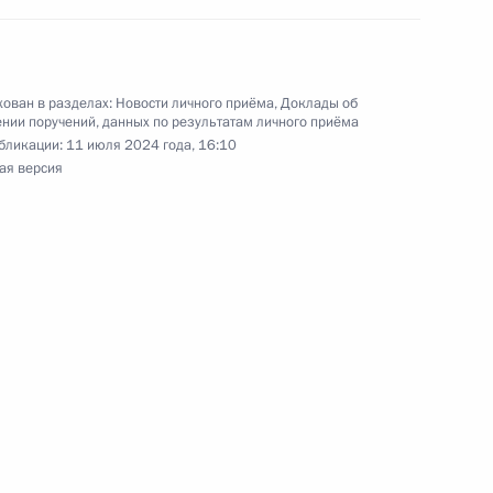
раждан в Москве 27 сентября 2023 года
ован в разделах:
Новости личного приёма
,
Доклады об
нии поручений, данных по результатам личного приёма
бликации:
11 июля 2024 года, 16:10
ая версия
ного по итогам личного приёма в режиме видео-
ой области, проведённого по поручению
и помощником Президента Российской
 в Приёмной Президента Российской
скве 27 сентября 2023 года