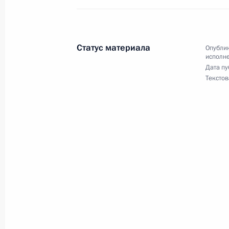
Российской Федерации по приёму г
5 июля 2024 года, 16:08
Статус материала
Опублик
исполне
Дата пу
2 июля 2024 года, вторник
Текстов
О ходе исполнения поручения, дан
конференц-связи жителя Ульяновск
Президента Российской Федераци
Федерации Владимиром Мединским
Федерации по приёму граждан в Мо
2 июля 2024 года, 17:09
29 мая 2024 года, среда