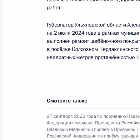
Исполнено поручение (меры принят
работ.
видео-конференц-связи жителя Уль
Президента Российской Федераци
Губернатор Ульяновской области Алекс
Федерации Владимиром Мединским
на 2 июля 2024 года в рамках муници
Федерации по приёму граждан в Мо
выполнен ремонт щебёночного покрыт
16 июля 2024 года, 17:24
в посёлке Колхозном Чердаклинского
квадратных метров протяжённостью 1
11 июля 2024 года, четверг
О ходе исполнения поручения, дан
конференц-связи жителя Ульяновск
Смотрите также
Президента Российской Федераци
Федерации Владимиром Мединским
27 сентября 2023 года по поручению През
Федерации по приёму граждан в Мо
Федерации помощник Президента Российс
Владимир Мединский провёл в Приёмной П
11 июля 2024 года, 16:10
Российской Федерации по приёму граждан