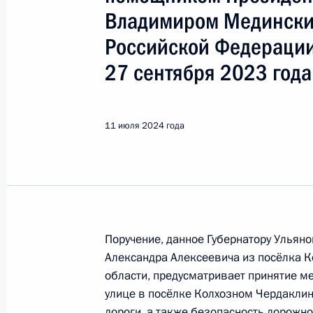
Ульяновская область
Владимиром Медински
Российской Федерации
Показа
27 сентября 2023 года
25 июля 2024 года, четверг
11 июля 2024 года
25 июля 2024 года по поручению 
Управления Президента Российской
Ярин провёл в Приёмной Президен
в Москве личный приём граждан в
25 июля 2024 года, 16:33
Поручение, данное Губернатору Ульян
Александра Алексеевича из посёлка 
области, предусматривает принятие м
16 июля 2024 года, вторник
улице в посёлке Колхозном Чердаклин
дороги, а также безопасность дорожно