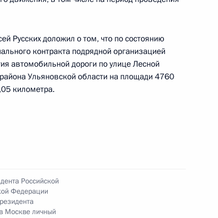
ы), данное по итогам личного приёма в режиме
яновской области, проведённого по поручению
и помощником Президента Российской
ей Русских доложил о том, что по состоянию
 в Приёмной Президента Российской
пального контракта подрядной организацией
скве 27 сентября 2023 года
ия автомобильной дороги по улице Лесной
 района Ульяновской области на площади 4760
,05 километра.
ного по итогам личного приёма в режиме видео-
ой области, проведённого по поручению
и помощником Президента Российской
 в Приёмной Президента Российской
идента Российской
скве 27 сентября 2023 года
кой Федерации
резидента
 в Москве личный