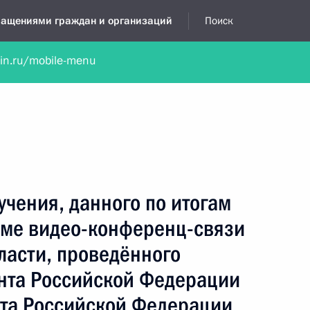
бращениями граждан и организаций
Поиск
lin.ru/mobile-menu
нта
Обратиться в устной форме
Новости
Обзоры обращени
я приёмная
июль, 2024
учения, данного по итогам
име видео-конференц-связи
ласти, проведённого
нта Российской Федерации
та Российской Федерации