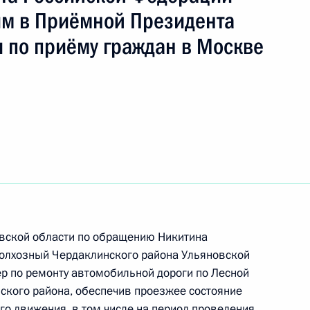
м в Приёмной Президента
 по приёму граждан в Москве
ть следующие материалы
Президента Российской Федерации начальник
 Федерации по внутренней политике Андрей
та Российской Федерации по приёму граждан
 режиме видео-конференц-связи
овской области по обращению Никитина
Колхозный Чердаклинского района Ульяновской
ер по ремонту автомобильной дороги по Лесной
ского района, обеспечив проезжее состояние
го движения, в том числе на период проведения