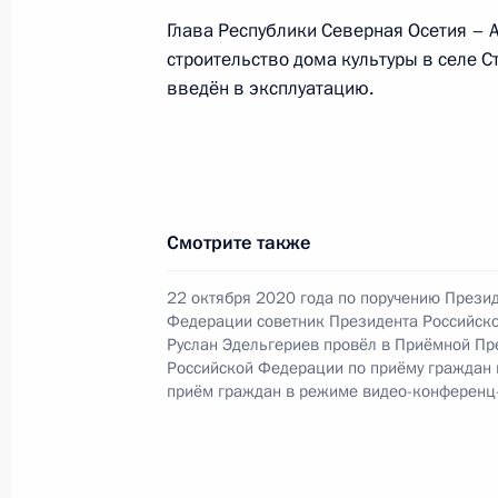
30 мая 2022 года, понедельник
Глава Республики Северная Осетия – 
строительство дома культуры в селе 
О ходе исполнения поручения, дан
введён в эксплуатацию.
конференц-связи жительницы Респу
по поручению Президента Российс
Российской Федерации Александро
Федерации по приёму граждан в М
30 мая 2022 года, 18:03
Смотрите также
22 октября 2020 года по поручению Прези
Федерации советник Президента Российск
27 апреля 2022 года, среда
Руслан Эдельгериев провёл в Приёмной Пр
Российской Федерации по приёму граждан
Продолжен контроль исполнения по
приём граждан в режиме видео-конференц
в режиме видео-конференц-связи ж
Алания, проведённого по поручен
помощником Президента Российск
управления Президента Российск