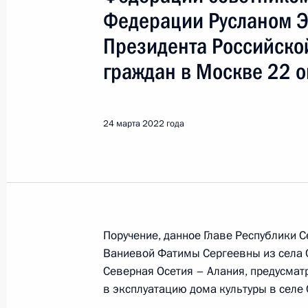
Республика Северная Осетия 
Федерации Русланом 
Президента Российско
Показа
граждан в Москве 22 о
1 июня 2022 года, среда
24 марта 2022 года
Исполнено поручение (снято с конт
в режиме видео-конференц-связи ж
Алания, проведённого по поручен
советником Президента Российско
Президента Российской Федерации
2021 года
Поручение, данное Главе Республики 
Ваниевой Фатимы Сергеевны из села 
1 июня 2022 года, 20:30
Северная Осетия – Алания, предусматр
в эксплуатацию дома культуры в селе 