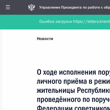
Управление Президента по работе с о
Ошибка загрузки https://letters.krem
Обратиться в форме электронного докуме
Все новости
Личный приём
Мобильна
Новости
Поиск по руководителю, географии и тематике
О ходе исполнения пор
личного приёма в реж
Все руководители, регионы, города и темы
жительницы Республик
проведённого по пору
Федерации советником