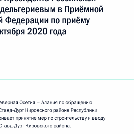
— Алания
Эдельгериевым в Приёмной
й Федерации по приёму
ть следующие материалы
ктября 2020 года
роля), данное по итогам личного приёма
ительницы Республики Северная Осетия –
ию Президента Российской Федерации
й Федерации Александрой Левицкой в Приёмной
 по приёму граждан в Москве 19 ноября
Северная Осетия – Алания по обращению
Ставд-Дурт Кировского района Республики
ивает принятие мер по строительству и вводу
Ставд-Дурт Кировского района.