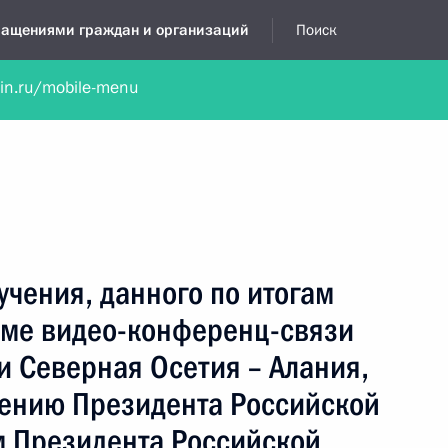
бращениями граждан и организаций
Поиск
lin.ru/mobile-menu
нта
Обратиться в устной форме
Новости
Обзоры обращени
я приёмная
июнь, 2022
учения, данного по итогам
име видео-конференц-связи
и Северная Осетия – Алания,
чению Президента Российской
 Президента Российской