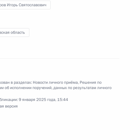
ров Игорь Святославович
ного по итогам личного приёма в режиме видео-
вская область
ской области, проведённого по поручению
и помощником Президента Российской
 Российской Федерации по приёму граждан
ован в разделах:
Новости личного приёма
,
Решения по
м об исполнении поручений, данных по результатам личного
бликации:
9 января 2025 года, 15:44
ая версия
ы), данное по итогам личного приёма в режиме
 Псковской области, проведённого
кой Федерации начальником Управления