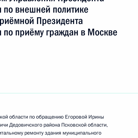
 по внешней политике
Приёмной Президента
ть следующие материалы
 по приёму граждан в Москве
 Президента Российской Федерации начальник
й Федерации по внешней политике Игорь
дента Российской Федерации по приёму граждан
ской области по обращению Егоровой Ирины
ичи Дедовичского района Псковской области,
итальному ремонту здания муниципального