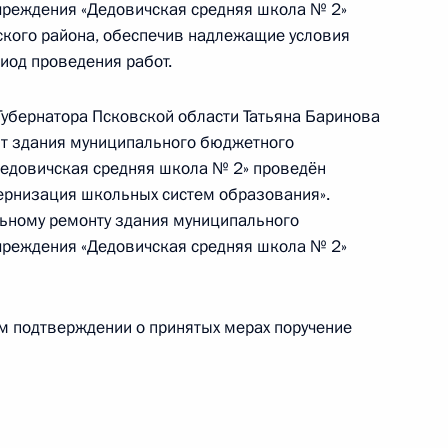
ию Президента Российской Федерации
реждения «Дедовичская средняя школа № 2»
Российской Федерации по внутренней политике
ского района, обеспечив надлежащие условия
резидента Российской Федерации по приёму
риод проведения работ.
раждан в режиме видео-конференц-связи
убернатора Псковской области Татьяна Баринова
нт здания муниципального бюджетного
едовичская средняя школа № 2» проведён
ернизация школьных систем образования».
льному ремонту здания муниципального
реждения «Дедовичская средняя школа № 2»
ю Президента Российской Федерации начальник
й Федерации по обеспечению конституционных
ровела в Приёмной Президента Российской
ом подтверждении о принятых мерах поручение
оскве личный приём граждан