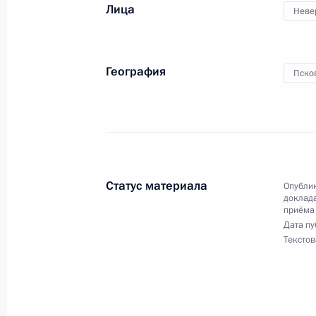
14 января 2025 года, 16:24
Лица
Неве
О ходе исполнения поручения, дан
География
Пско
конференц-связи жительницы Псков
Президента Российской Федераци
Федерации в Приёмной Президента
в Москве 11 октября 2022 года
14 января 2025 года, 16:13
Статус материала
Опублик
доклада
приёма
Дата пу
9 января 2025 года, четверг
Текстов
Исполнено поручение (меры принят
видео-конференц-связи жительницы
по поручению Президента Российс