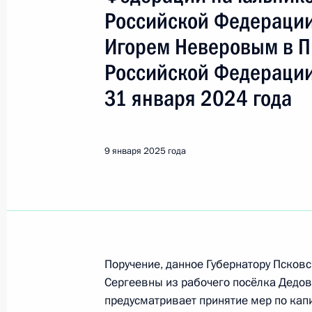
Псковская область
Российской Федерации
Игорем Неверовым в 
Показа
Российской Федерации
31 января 2024 года
2 апреля 2025 года, среда
2 апреля 2025 года по поручению
9 января 2025 года
Управления Президента Российско
Неверов провёл в Приёмной Прези
в Москве личный приём граждан
2 апреля 2025 года, 15:56
Поручение, данное Губернатору Псков
Сергеевны из рабочего посёлка Дедов
27 февраля 2025 года, четверг
предусматривает принятие мер по кап