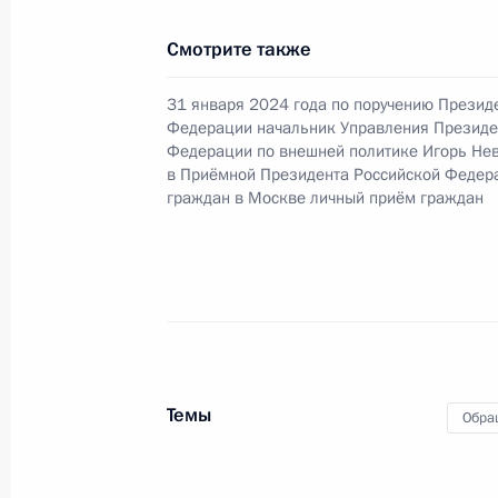
28 января 2025 года, вторник
Смотрите также
28 января 2025 года по поручени
заместитель Руководителя Админи
31 января 2024 года по поручению Презид
Алексей Громов провел в Приёмно
Федерации начальник Управления Президе
граждан в Москве личный приём г
Федерации по внешней политике Игорь Не
в Приёмной Президента Российской Федер
28 января 2025 года, 15:34
граждан в Москве личный приём граждан
14 января 2025 года, вторник
Исполнено поручение (меры принят
видео-конференц-связи жительницы
по поручению Президента Россий
Темы
Обра
Российской Федерации в Приёмной
граждан в Москве 11 октября 2022