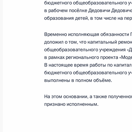
27 февраля 2025 года по поручен
бюджетного общеобразовательного уч
начальник Управления Президента 
в рабочем посёлке Дедовичи Дедович
Андрей Ярин провёл в Приёмной П
образования детей, в том числе на пе
граждан в Москве личный приём г
Временно исполняющая обязанности Г
27 февраля 2025 года, 15:42
доложил о том, что капитальный ремо
общеобразовательного учреждения «Д
в рамках регионального проекта «Мод
6 февраля 2025 года, четверг
В настоящее время работы по капита
бюджетного общеобразовательного уч
6 февраля 2025 года по поручени
выполнены в полном объёме.
Управления Президента Российско
прав граждан Татьяна Локаткина п
На этом основании, а также полученн
Федерации по приёму граждан в М
признано исполненным.
6 февраля 2025 года, 16:04