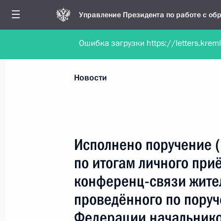
Управление Президента по работе с о
Ошибка загрузки https://letters.krem
Обратиться в форме электронного докуме
Все новости
Личный приём
Мобильна
Новости
Поиск по руководителю, географии и тематике
Исполнено поручение 
по итогам личного при
Все руководители, регионы, города и темы
конференц-связи жите
проведённого по пору
Федерации начальнико