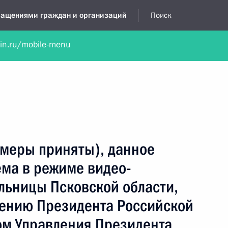
бращениями граждан и организаций
Поиск
lin.ru/mobile-menu
нта
Обратиться в устной форме
Новости
Обзоры обращени
я приёмная
апрель, 2025
(меры приняты), данное
ёма в режиме видео-
льницы Псковской области,
чению Президента Российской
м Управления Президента