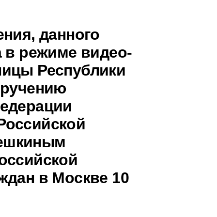
ения, данного
 в режиме видео-
ницы Республики
оручению
Федерации
Российской
ешкиным
оссийской
ждан в Москве 10