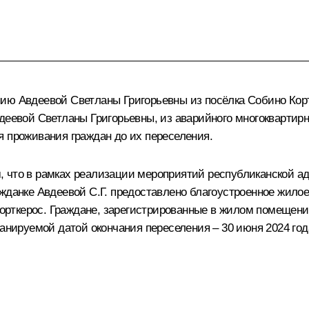
ию Авдеевой Светланы Григорьевны из посёлка Собино Корт
деевой Светланы Григорьевны, из аварийного многоквартирн
я проживания граждан до их переселения.
, что в рамках реализации мероприятий республиканской а
ажданке Авдеевой С.Г. предоставлено благоустроенное жило
 Корткерос. Граждане, зарегистрированные в жилом помещен
ланируемой датой окончания переселения – 30 июня 2024 го