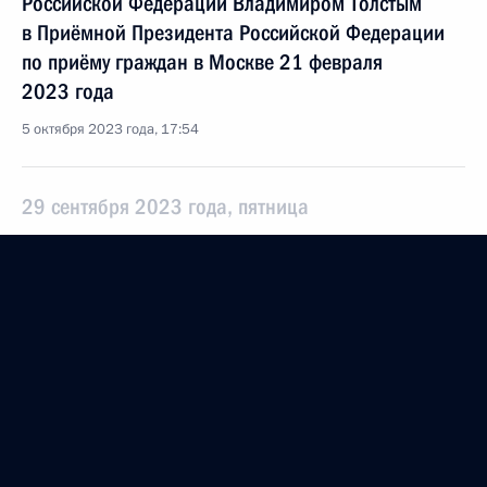
Российской Федерации Владимиром Толстым
в Приёмной Президента Российской Федерации
по приёму граждан в Москве 21 февраля
2023 года
5 октября 2023 года, 17:54
29 сентября 2023 года, пятница
Продлён контроль исполнения поручения,
данного по итогам личного приёма в режиме
видео-конференц-связи жительницы Кировской
области, проведённого по поручению Президента
Российской Федерации помощником Президента
Российской Федерации – начальником
Государственно-правового управления
Президента Российской Федерации Ларисой