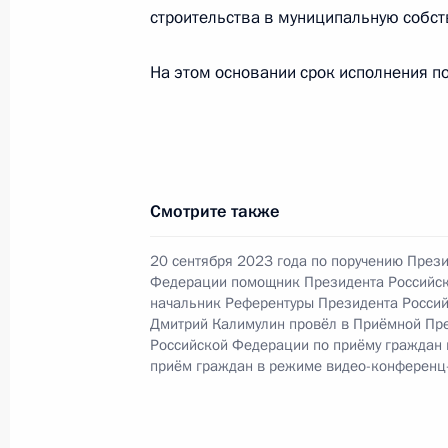
строительства в муниципальную собст
О ходе исполнения поручения, дан
На этом основании срок исполнения по
конференц-связи жительницы Кали
по поручению Президента Россий
Российской Федерации – начальни
Российской Федерации Дмитрием 
Федерации по приёму граждан в М
Смотрите также
20 января 2025 года, 16:25
20 сентября 2023 года по поручению През
Федерации помощник Президента Российс
начальник Референтуры Президента Росси
О ходе исполнения поручения, дан
Дмитрий Калимулин провёл в Приёмной Пр
конференц-связи жительницы Кали
Российской Федерации по приёму граждан
по поручению Президента Россий
приём граждан в режиме видео-конференц
Российской Федерации – начальни
Российской Федерации Дмитрием 
Федерации по приёму граждан в М