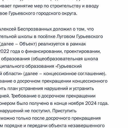
жительницы Калининградской области,
вает принятие мер по строительству и вводу
идента Российской Федерации помощником
ое Гурьевского городского округа.
 – начальником Контрольного управления
и Дмитрием Шальковым в Приёмной Президента
Алексей Беспрозванных доложил о том, что
граждан в Москве 15 февраля 2023 года
тельной школы в посёлке Луговом Гурьевского
(далее – Объект) реализуется в рамках
2022 года о финансировании, проектировании,
та образования (общеобразовательная школа
иципального образования «Гурьевский
ручения, данного по итогам личного приёма
 области» (далее – концессионное соглашение).
жительницы Калининградской области,
ование о досрочном прекращении концессионного
идента Российской Федерации помощником
ть план устранения нарушений и устранить
 – начальником Контрольного управления
дней. Требование о досрочном прекращении
и Дмитрием Шальковым в Приёмной Президента
нером было получено в конце ноября 2024 года.
граждан в Москве 15 февраля 2023 года
нарушений не поступил. Приступить
 можно только после досрочного прекращения
м порядке и передачи объекта незавершенного