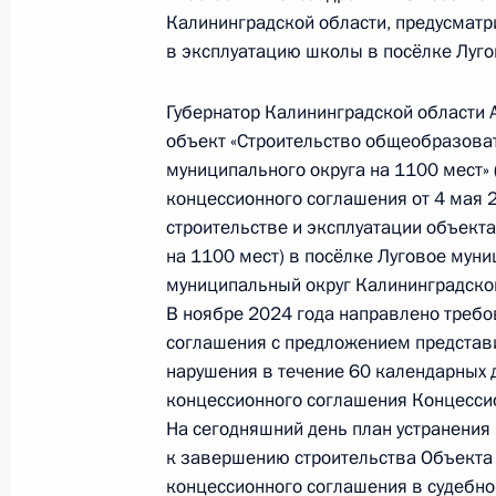
в режиме видео-конференц-связи 
Калининградской области, предусматри
проведённого по поручению През
в эксплуатацию школы в посёлке Лугов
Президента Российской Федерации
Президента Российской Федераци
Губернатор Калининградской области 
Российской Федерации по приёму 
объект «Строительство общеобразова
20 января 2025 года, 16:46
муниципального округа на 1100 мест» 
концессионного соглашения от 4 мая 
строительстве и эксплуатации объек
на 1100 мест) в посёлке Луговое мун
Продолжен контроль исполнения по
муниципальный округ Калининградской
в режиме видео-конференц-связи 
В ноябре 2024 года направлено треб
проведённого по поручению През
соглашения с предложением представи
Президента Российской Федерации
нарушения в течение 60 календарных 
Президента Российской Федераци
концессионного соглашения Концессио
Российской Федерации по приёму 
На сегодняшний день план устранения 
20 января 2025 года, 16:44
к завершению строительства Объекта
концессионного соглашения в судебно