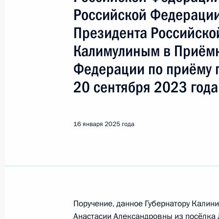
Калининградская область
Российской Федерации
Президента Российск
Показа
Калимулиным в Приёмн
Федерации по приёму 
22 января 2025 года, среда
20 сентября 2023 года
Исполнен пункт 4 (снят с контроля
в Калининградской области мобил
Федерации
16 января 2025 года
22 января 2025 года, 16:13
20 января 2025 года, понедельник
Поручение, данное Губернатору Калин
Продолжен контроль исполнения по
Анастасии Александровны из посёлка 