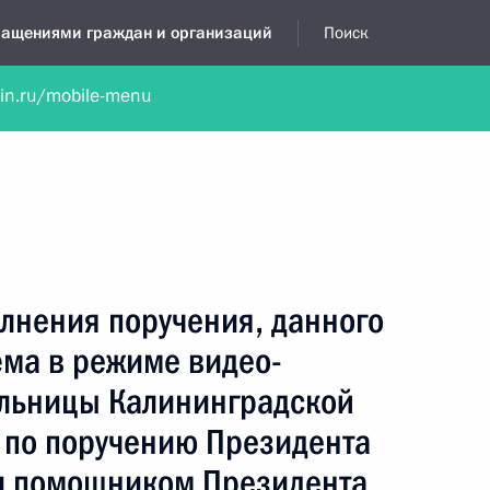
бращениями граждан и организаций
Поиск
lin.ru/mobile-menu
нта
Обратиться в устной форме
Новости
Обзоры обращени
я приёмная
январь, 2025
лнения поручения, данного
ёма в режиме видео-
льницы Калининградской
 по поручению Президента
и помощником Президента