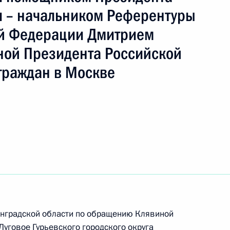
 – начальником Референтуры
ой Федерации Дмитрием
ть следующие материалы
ой Президента Российской
граждан в Москве
) перечня поручений, данных по итогам работы
ьной приёмной Президента Российской
инградской области по обращению Клявиной
ручения, данного по итогам личного приёма
Луговое Гурьевского городского округа