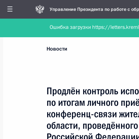
Управление Президента по работе с о
Ошибка загрузки https://letters.krem
Обратиться в форме электронного докуме
Все новости
Личный приём
Мобильна
Новости
Поиск по руководителю, географии и тематике
Продлён контроль испо
по итогам личного при
Все руководители, регионы, города и темы
конференц-связи жите
области, проведённого
Российской Федераци