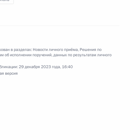
чения, данного по итогам личного приёма
ительницы Архангельской области,
идента Российской Федерации помощником
и Владимиром Мединским в Приёмной
по приёму граждан в Москве 27 сентября
ован в разделах:
Новости личного приёма
,
Решения по
м об исполнении поручений, данных по результатам личного
бликации:
29 декабря 2023 года, 16:40
ая версия
ного по итогам личного приёма в режиме видео-
гельской области, проведённого по поручению
и помощником Президента Российской
 в Приёмной Президента Российской
скве 27 сентября 2023 года