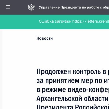
Управление Президента по работе с о
Ошибка загрузки https://letters.krem
Обратиться в форме электронного докуме
Все новости
Личный приём
Мобильна
Новости
Поиск по руководителю, географии и тематике
Продолжен контроль в
за принятием мер по и
Все руководители, регионы, города и темы
в режиме видео-конфе
Архангельской области
Президента Российско