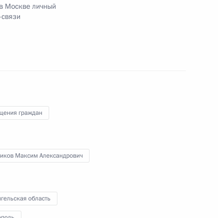
 в Москве личный
м Управления Президента Российской
-связи
венной службы и кадров в Приёмной Президента
раждан в Москве 1 декабря 2020 года
чного приёма в режиме видео-конференц-связи
, проведённого по поручению Президента
щения граждан
м Управления Президента Российской
венной службы и кадров в Приёмной Президента
раждан в Москве 1 декабря 2020 года
ников Максим Александрович
гельская область
к
ополь