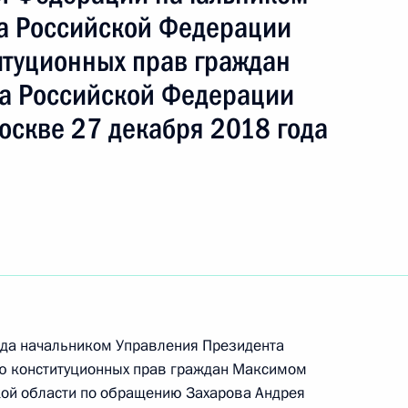
а Российской Федерации
итуционных прав граждан
ть следующие материалы
а Российской Федерации
оскве 27 декабря 2018 года
я поручений, данных по итогам работы
ой приёмной Президента Российской Федерации
ручения, данного по итогам личного приёма
ода начальником Управления Президента
ительницы Архангельской области,
ю конституционных прав граждан Максимом
дента Российской Федерации начальником
кой области по обращению Захарова Андрея
й Федерации по государственным наградам