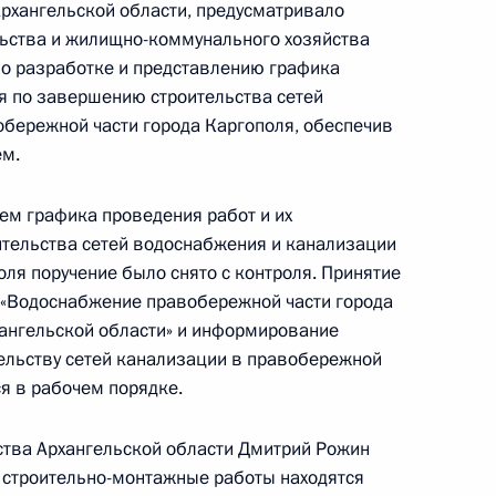
рхангельской области, предусматривало
 Президента Российской Федерации по приёму
льства и жилищно-коммунального хозяйства
 года
по разработке и представлению графика
я по завершению строительства сетей
бережной части города Каргополя, обеспечив
м.
ного по итогам личного приёма в режиме видео-
ем графика проведения работ и их
гельской области, проведённого по поручению
тельства сетей водоснабжения и канализации
 начальником Управления Президента
ля поручение было снято с контроля. Принятие
рственным наградам Владимиром Осиповым
 «Водоснабжение правобережной части города
й Федерации по приёму граждан в Москве
ангельской области» и информирование
ельству сетей канализации в правобережной
я в рабочем порядке.
ства Архангельской области Дмитрий Рожин
я строительно-монтажные работы находятся