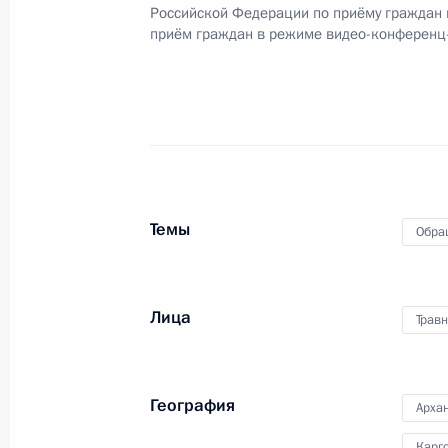
Российской Федерации по приёму граждан
Российской Федерации начальнико
приём граждан в режиме видео-конференц
Федерации по вопросам государст
Российской Федерации по приёму г
25 марта 2024 года, 17:22
О ходе принятия мер по итогам ли
Темы
жительницы Архангельской области
Обра
Российской Федерации начальнико
Федерации по вопросам государст
Российской Федерации по приёму г
Лица
Трав
25 марта 2024 года, 17:11
География
Архан
26 февраля 2024 года, понедельни
Карг