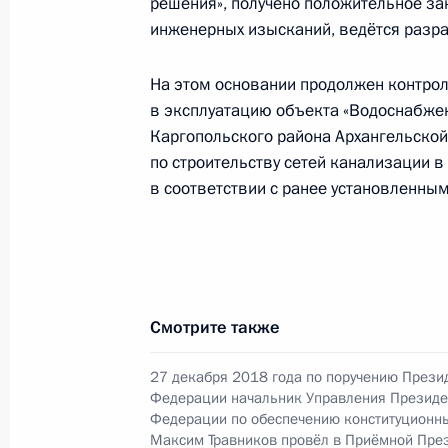
решения», получено положительное за
26 марта 2024 года, 17:08
инженерных изысканий, ведётся разра
На этом основании продолжен контрол
в эксплуатацию объекта «Водоснабже
О ходе исполнения поручения, дан
Каргопольского района Архангельской
конференц-связи жительницы Архан
по строительству сетей канализации 
Президента Российской Федерации
в соответствии с ранее установленным
Российской Федерации по работе 
Михаилом Михайловским в Приёмн
по приёму граждан в Москве 28 ап
26 марта 2024 года, 16:44
Смотрите также
25 марта 2024 года, понедельник
27 декабря 2018 года по поручению Прези
Федерации начальник Управления Президе
Приняты меры по итогам личного 
Федерации по обеспечению конституционн
Максим Травников провёл в Приёмной Пре
жительницы Архангельской области