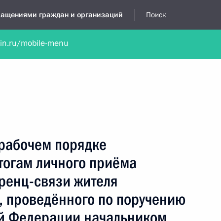
бращениями граждан и организаций
Поиск
lin.ru/mobile-menu
нта
Обратиться в устной форме
Новости
Обзоры обращени
я приёмная
июнь, 2024
 рабочем порядке
тогам личного приёма
ренц-связи жителя
, проведённого по поручению
й Федерации начальником