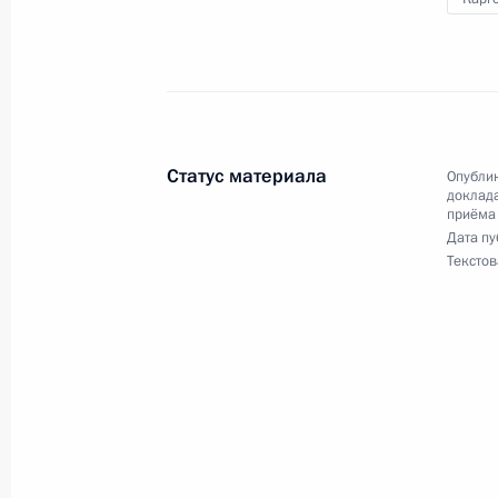
Продлён контроль исполнения пору
в режиме видео-конференц-связи ж
проведённого по поручению През
Президента Российской Федераци
Президента Российской Федерации 
Статус материала
Опублик
2023 года
доклада
приёма
26 февраля 2024 года, 18:29
Дата пу
Текстов
21 февраля 2024 года, среда
О ходе исполнения поручения, дан
конференц-связи жительницы Архан
Президента Российской Федераци
Федерации Владимиром Мединским
Федерации по приёму граждан в Мо