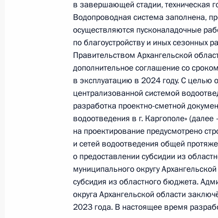
в завершающей стадии, техническая г
17 апреля 2024 года по поручени
Водопроводная система заполнена, п
Управления Президента Российско
осуществляются пусконаладочные раб
и организаций Михаил Михайловск
по благоустройству и иных сезонных р
Федерации по приёму граждан в М
Правительством Архангельской облас
конференц-связи
дополнительное соглашение со сроком
в эксплуатацию в 2024 году. С целью 
17 апреля 2024 года, 15:51
централизованной системой водоотве
разработка проектно-сметной докумен
водоотведения в г. Каргополе» (далее
26 марта 2024 года, вторник
на проектирование предусмотрено стр
и сетей водоотведения общей протяже
Продлён контроль исполнения пору
о предоставлении субсидии из област
в режиме видео-конференц-связи ж
муниципального округу Архангельской
проведённого по поручению Прези
субсидия из областного бюджета. Адм
Управления Президента Российско
округа Архангельской области заключ
и организаций Михаилом Михайлов
2023 года. В настоящее время разраб
Федерации по приёму граждан в М