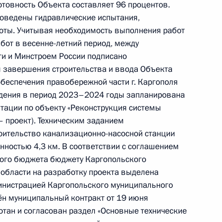
отовность Объекта составляет 96 процентов.
ю Президента Российской Федерации начальник
роведены гидравлические испытания,
й Федерации по работе с обращениями граждан
оты. Учитывая необходимость выполнения работ
ий провёл в Приёмной Президента Российской
абот в весенне-летний период, между
оскве личный приём граждан в режиме видео-
ти и Минстроем России подписано
 завершения строительства и ввода Объекта
обеспечения правобережной части г. Каргополя
дения в период 2023–2024 годы запланирована
тации по объекту «Реконструкция системы
 – проект). Техническим заданием
оительство канализационно-насосной станции
нностью 4,3 км. В соответствии с соглашением
чения, данного по итогам личного приёма
ного бюджета бюджету Каргопольского
ительницы Архангельской области,
 области на разработку проекта выделена
дента Российской Федерации начальником
инистрацией Каргопольского муниципального
й Федерации по работе с обращениями граждан
ён муниципальный контракт от 19 июня
ским в Приёмной Президента Российской
отан и согласован раздел «Основные технические
оскве 28 апреля 2021 года