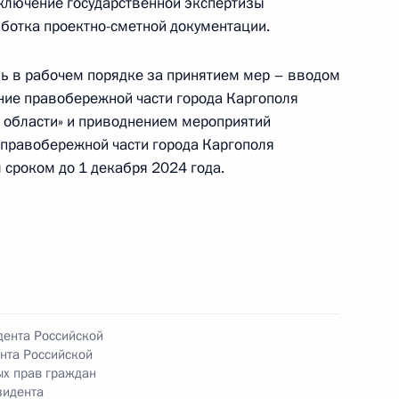
ключение государственной экспертизы
ботка проектно-сметной документации.
ь в рабочем порядке за принятием мер – вводом
ние правобережной части города Каргополя
ного по итогам личного приёма в режиме видео-
 области» и приводнением мероприятий
гельской области, проведённого по поручению
в правобережной части города Каргополя
 начальником Управления Президента
 сроком до 1 декабря 2024 года.
с обращениями граждан и организаций
ой Президента Российской Федерации
реля 2021 года
дента Российской
нта Российской
приёма в режиме видео-конференц-связи
ых прав граждан
зидента
, проведённого по поручению Президента