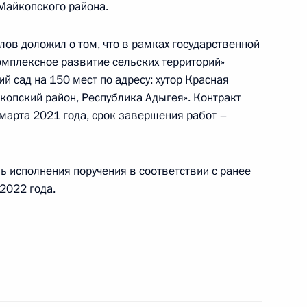
 Майкопского района.
и Адыгея, проведённого по поручению
и помощником Президента Российской
ов доложил о том, что в рамках государственной
ственно-правового управления Президента
мплексное развитие сельских территорий»
ычевой в Приёмной Президента Российской
й сад на 150 мест по адресу: хутор Красная
скве 6 апреля 2021 года
копский район, Республика Адыгея». Контракт
 марта 2021 года, срок завершения работ –
ь исполнения поручения в соответствии с ранее
2022 года.
ного по итогам личного приёма в режиме видео-
блики Адыгея, проведённого по поручению
и начальником Управления информационного
 Президента Российской Федерации Антоном
 Российской Федерации по приёму граждан