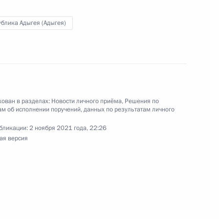
 советником Президента Российской Федерации
резидента Российской Федерации по приёму
блика Адыгея (Адыгея)
0 года
ован в разделах:
Новости личного приёма
,
Решения по
м об исполнении поручений, данных по результатам личного
ю Президента Российской Федерации
страции Президента Российской Федерации
бликации:
2 ноября 2021 года, 22:26
ая версия
 Президента Российской Федерации по приёму
раждан в режиме видео-конференц-связи