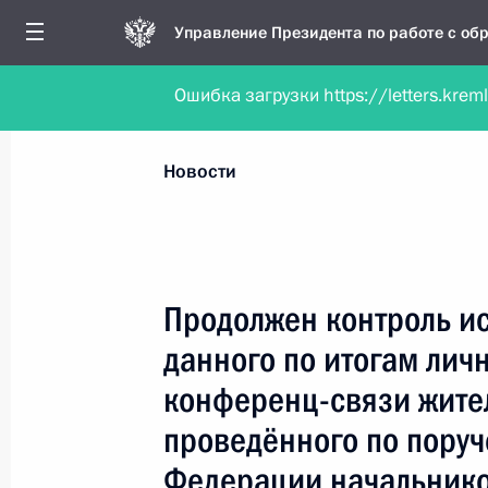
Управление Президента по работе с о
Ошибка загрузки https://letters.krem
Обратиться в форме электронного докуме
Все новости
Личный приём
Мобильна
Новости
Поиск по руководителю, географии и тематике
Продолжен контроль и
данного по итогам лич
Все руководители, регионы, города и темы
конференц-связи жите
проведённого по пору
Федерации начальнико