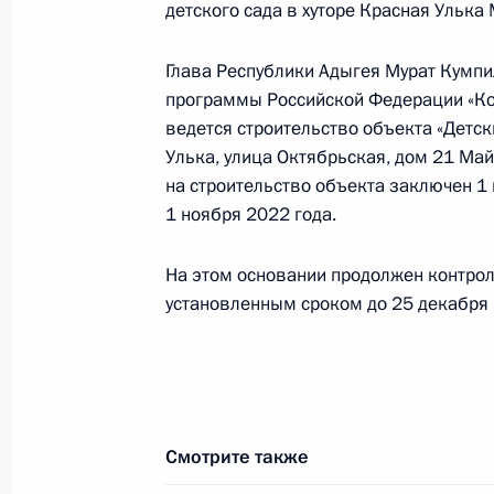
детского сада в хуторе Красная Улька
конференц-связи жителя Республик
Президента Российской Федераци
Глава Республики Адыгея Мурат Кумпил
Федерации – начальником Государ
программы Российской Федерации «Ко
Российской Федерации Ларисой Бр
ведется строительство объекта «Детски
Федерации по приёму граждан в Мо
Улька, улица Октябрьская, дом 21 Май
3 декабря 2021 года, 19:44
на строительство объекта заключен 1
1 ноября 2022 года.
2 декабря 2021 года, четверг
На этом основании продолжен контрол
установленным сроком до 25 декабря 
О ходе исполнения поручения, дан
конференц-связи жительницы Респу
Президента Российской Федераци
и документационного обеспечения
Федоровым в Приёмной Президента
Смотрите также
в Москве 15 октября 2021 года