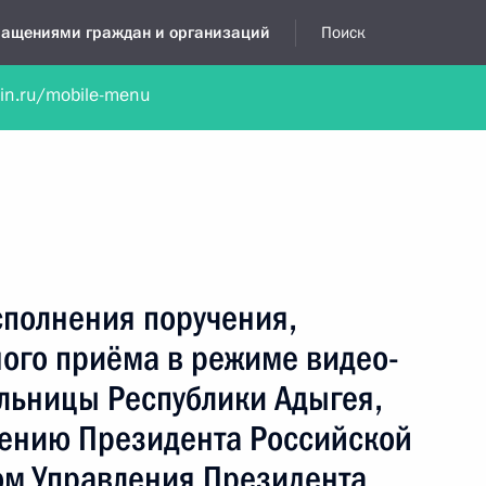
бращениями граждан и организаций
Поиск
lin.ru/mobile-menu
нта
Обратиться в устной форме
Новости
Обзоры обращени
я приёмная
декабрь, 2021
сполнения поручения,
ного приёма в режиме видео-
льницы Республики Адыгея,
чению Президента Российской
м Управления Президента