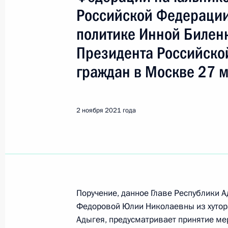
Республика Адыгея (Адыгея)
Российской Федерации
политике Инной Билен
Показа
Президента Российско
граждан в Москве 27 м
3 декабря 2021 года, пятница
Исполнено поручение (меры принят
2 ноября 2021 года
видео-конференц-связи жительницы
по поручению Президента Россий
Российской Федерации Игорем Лев
Федерации по приёму граждан в М
3 декабря 2021 года, 20:08
Поручение, данное Главе Республики 
Федоровой Юлии Николаевны из хутор
Адыгея, предусматривает принятие мер
О ходе исполнения поручения, дан