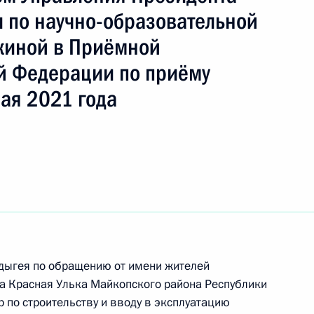
 по научно-образовательной
киной в Приёмной
ть следующие материалы
й Федерации по приёму
ая 2021 года
ы), данное по итогам личного приёма в режиме
 Республики Адыгея, проведённого
ской Федерации помощником Президента
итиным в Приёмной Президента Российской
оскве 12 ноября 2020 года
Адыгея по обращению от имени жителей
а Красная Улька Майкопского района Республики
 по строительству и вводу в эксплуатацию
ного по итогам личного приёма в режиме видео-