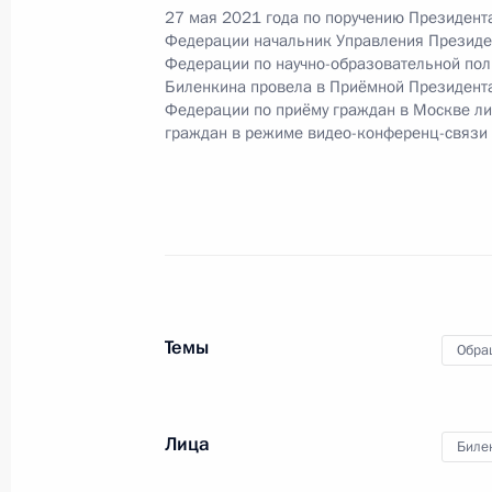
2 декабря 2021 года, 19:24
27 мая 2021 года по поручению Президент
Федерации начальник Управления Президе
Федерации по научно-образовательной пол
Биленкина провела в Приёмной Президент
Федерации по приёму граждан в Москве л
О ходе исполнения поручения по и
граждан в режиме видео-конференц-связи
конференц–связи жительницы Респу
Президента Российской Федераци
Федерации – начальником Референ
Дмитрием Калимулиным в Приёмной
граждан в Москве 7 октября 2020 
2 декабря 2021 года, 19:18
Темы
Обра
1 декабря 2021 года, среда
Лица
О ходе исполнения поручения по и
Биле
конференц-связи жителя Республик