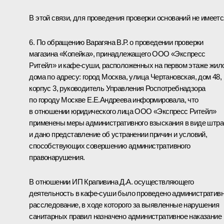
В этой связи, для проведения проверки оснований не имеетс
6. По обращению Варагяна В.Р. о проведении проверки
магазина «Копейка», принадлежащего ООО «Экспресс
Ритейл» и кафе-суши, расположенных на первом этаже жил
дома по адресу: город Москва, улица Чертановская, дом 48,
корпус 3, руководитель Управления Роспотребнадзора
по городу Москве Е.Е.Андреева информировала, что
в отношении юридического лица ООО «Экспресс Ритейл»
применены меры административного взыскания в виде штр
и дано представление об устранении причин и условий,
способствующих совершению административного
правонарушения.
В отношении ИП Крапивина Д.А. осуществляющего
деятельность в кафе-суши было проведено административ
расследование, в ходе которого за выявленные нарушения
санитарных правил назначено административное наказание