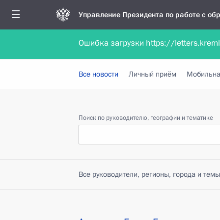
Управление Президента по работе с о
Ошибка загрузки https://letters.krem
Обратиться в форме электронного докуме
Все новости
Личный приём
Мобильна
Поиск по руководителю, географии и тематике
Все руководители, регионы, города и темы