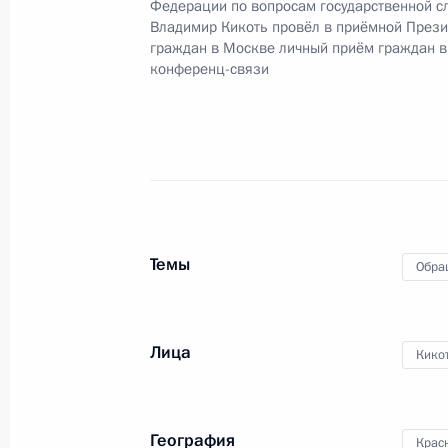
Федерации по вопросам государственной с
конференц-связи жителя Белгородс
Владимир Кикоть провёл в приёмной Прези
Президента Российской Федерации
граждан в Москве личный приём граждан в
конференц-связи
Российской Федерации по вопросам
Президента Российской Федерации
2013 года
10 октября 2018 года, 19:54
28 ноября 2017 года, вторник
Темы
Обра
О ходе исполнения поручения, дан
конференц-связи жителя Белгородс
Президента Российской Федерации
Лица
Кико
Российской Федерации по вопросам
Президента Российской Федерации
2013 года
География
Крас