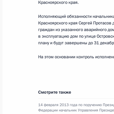
Красноярского края.
Президента Российской Федерации
1 ноября 2018 года, 21:45
Исполняющий обязанности начальника
Красноярского края Сергей Протасов 
граждан из указанного аварийного до
10 октября 2018 года, среда
в эксплуатацию дом по улице Островс
плану и будут завершены до 31 декабр
Исполнено поручение, данное по и
конференц-связи жителя Белгородс
На этом основании контроль исполнени
Президента Российской Федерации
Российской Федерации по вопросам
Президента Российской Федерации
2013 года
10 октября 2018 года, 19:57
Смотрите также
14 февраля 2013 года по поручению Прези
Федерации начальник Управления Президе
О ходе исполнения поручения, дан