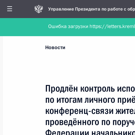
Управление Президента по работе с о
Ошибка загрузки https://letters.krem
Обратиться в форме электронного докуме
Все новости
Личный приём
Мобильна
Новости
Поиск по руководителю, географии и тематике
Продлён контроль испо
по итогам личного при
Все руководители, регионы, города и темы
конференц-связи жите
проведённого по пору
Федерации начальнико