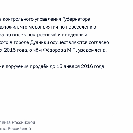
 по приёму граждан в Москве
 контрольного управления Губернатора
доложил, что мероприятия по переселению
ма во вновь построенный и введённый
кого в городе Дудинки осуществляются согласно
я 2015 года, о чём Фёдорова М.П. уведомлена.
тогам личного приёма в режиме видео-
кой области, проведённого по поручению
я поручения продлён до 15 января 2016 года.
 начальником Управления Президента
 государственной службы и кадров в Приёмной
 по приёму граждан в Москве 14 февраля
дента Российской
нта Российской
ного по итогам личного приёма в режиме видео-