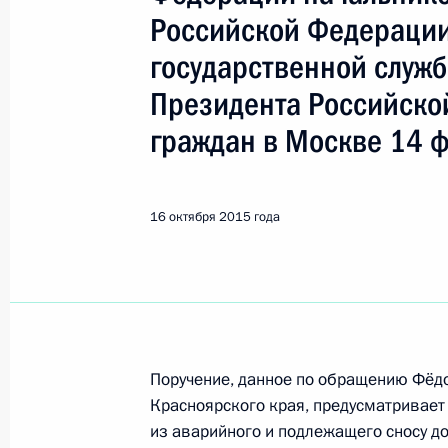
Кикоть Владимир Яковлевич
Российской Федерации
государственной служ
1 ноября 2018 года, четверг
Президента Российско
Исполнено поручение, данное по и
граждан в Москве 14 
конференц-связи жителя Ростовско
Президента Российской Федерации
Российской Федерации по вопросам
16 октября 2015 года
Президента Российской Федерации
1 ноября 2018 года, 22:04
О ходе исполнения поручения, дан
конференц-связи жителя Ростовско
Поручение, данное по обращению Фёд
Красноярского края, предусматривает
Президента Российской Федерации
из аварийного и подлежащего сносу до
Российской Федерации по вопросам