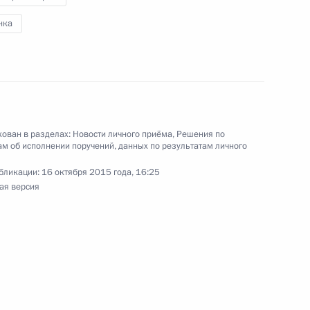
нка
ного по итогам личного приёма в режиме видео-
й области, проведённого по поручению
ован в разделах:
Новости личного приёма
,
Решения по
 начальником Управления Президента
м об исполнении поручений, данных по результатам личного
 государственной службы и кадров в Приёмной
бликации:
16 октября 2015 года, 16:25
 по приёму граждан в Москве 14 февраля
ая версия