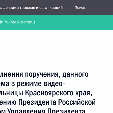
бращениями граждан и организаций
Поиск
lin.ru/mobile-menu
нта
Обратиться в устной форме
Новости
Обзоры обращени
я приёмная
ноябрь, 2018
лнения поручения, данного
ёма в режиме видео-
льницы Красноярского края,
чению Президента Российской
м Управления Президента