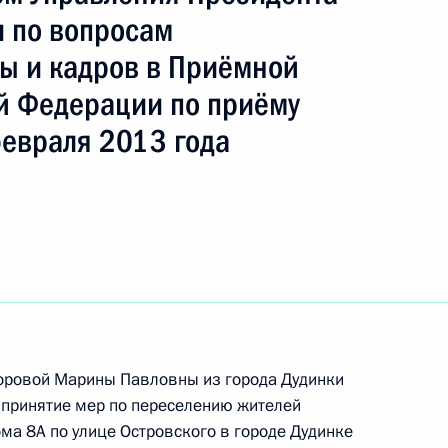
 по вопросам
бы и кадров в Приёмной
й Федерации по приёму
тогам личного приёма в режиме видео-
февраля 2013 года
й области, проведённого по поручению
 начальником Управления Президента
 государственной службы и кадров в Приёмной
 по приёму граждан в Москве
ного по итогам личного приёма в режиме видео-
й области, проведённого по поручению
оровой Марины Павловны из города Дудинки
 принятие мер по переселению жителей
 начальником Управления Президента
ма 8А по улице Островского в городе Дудинке
 государственной службы и кадров в Приёмной