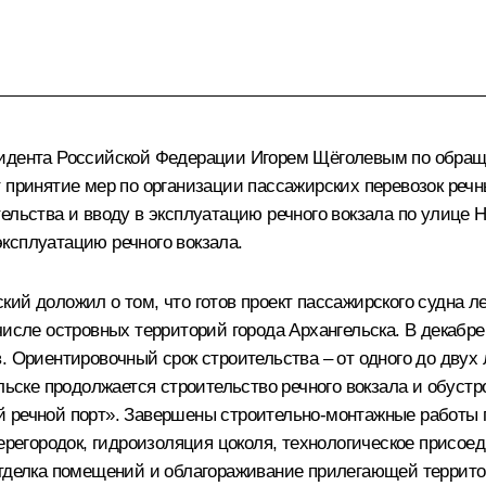
зидента Российской Федерации Игорем Щёголевым по обра
т принятие мер по организации пассажирских перевозок реч
ельства и вводу в эксплуатацию речного вокзала по улице 
ксплуатацию речного вокзала.
ий доложил о том, что готов проект пассажирского судна л
числе островных территорий города Архангельска. В декабр
. Ориентировочный срок строительства – от одного до двух 
льске продолжается строительство речного вокзала и обуст
й речной порт». Завершены строительно-монтажные работы 
перегородок, гидроизоляция цоколя, технологическое прис
отделка помещений и облагораживание прилегающей террит