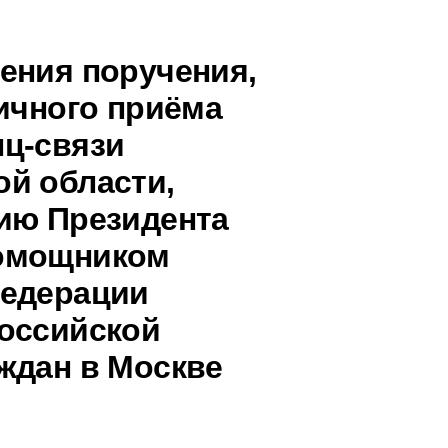
ения поручения,
личного приёма
ц-связи
й области,
ию Президента
помощником
Федерации
оссийской
ждан в Москве