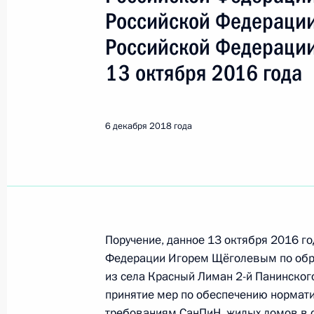
Щёголев Игорь Олегович
Российской Федерации
Российской Федерации
Показа
13 октября 2016 года
Снято с контроля исполнения пору
6 декабря 2018 года
в режиме видео-конференц-связи 
по поручению Президента Россий
Российской Федерации в Приёмной
граждан в Москве 13 октября 2016
1 февраля 2019 года, 20:54
Поручение, данное 13 октября 2016 г
Федерации Игорем Щёголевым по об
О ходе исполнения поручения, дан
из села Красный Лиман 2-й Панинског
видео-конференц-связи жительниц
принятие мер по обеспечению норма
требованиям СанПиН, жилых домов в с
по поручению Президента Россий