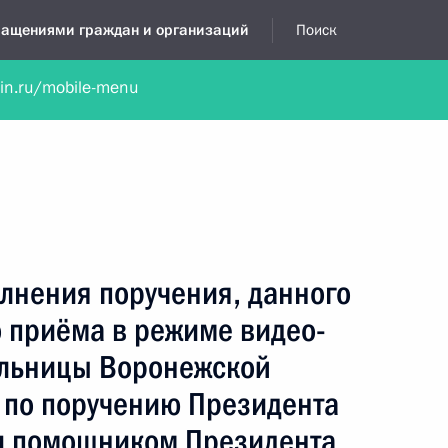
бращениями граждан и организаций
Поиск
lin.ru/mobile-menu
нта
Обратиться в устной форме
Новости
Обзоры обращени
я приёмная
январь, 2019
лнения поручения, данного
о приёма в режиме видео-
ельницы Воронежской
 по поручению Президента
и помощником Президента