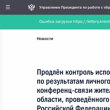
Управление Президента по работе с о
Ошибка загрузки https://letters.krem
Обратиться в форме электронного докуме
Все новости
Личный приём
Мобильна
Новости
Поиск по руководителю, географии и тематике
Продлён контроль испо
по результатам личног
Все руководители, регионы, города и темы
конференц-связи жит
области, проведённого
Российской Федераци