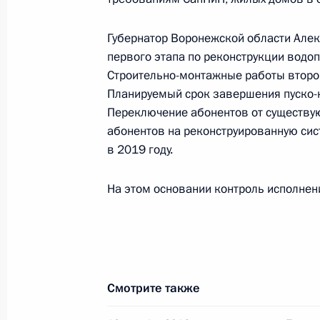
Российской Федерации в Приёмной
граждан в Москве 13 октября 2016
Губернатор Воронежской области Алек
первого этапа по реконструкции водоп
1 февраля 2019 года, 20:50
Строительно-монтажные работы второг
Планируемый срок завершения пуско-н
Переключение абонентов от существу
30 января 2019 года, среда
абонентов на реконструированную сис
в 2019 году.
Исполнен пункт 4 перечня поручен
области мобильной приёмной През
На этом основании контроль исполнен
30 января 2019 года, 20:56
О ходе исполнения пункта 4 перечн
в Свердловской области мобильно
Смотрите также
30 января 2019 года, 18:47