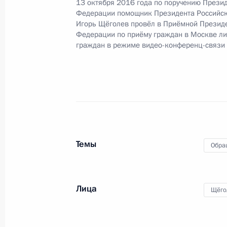
13 октября 2016 года по поручению Прези
Федерации помощник Президента Российс
Игорь Щёголев провёл в Приёмной Презид
Федерации по приёму граждан в Москве л
14 января 2019 года, понедельник
граждан в режиме видео-конференц-связи
Продолжен контроль исполнения по
в режиме видео-конференц-связи 
проведённого по поручению През
Президента Российской Федерации
Федерации по приёму граждан в М
14 января 2019 года, 21:56
Темы
Обра
Продлён контроль исполнения пору
Лица
Щёго
жительницы Ямало-Ненецкого авто
связи, проведённого по поручению
помощником Президента Российск