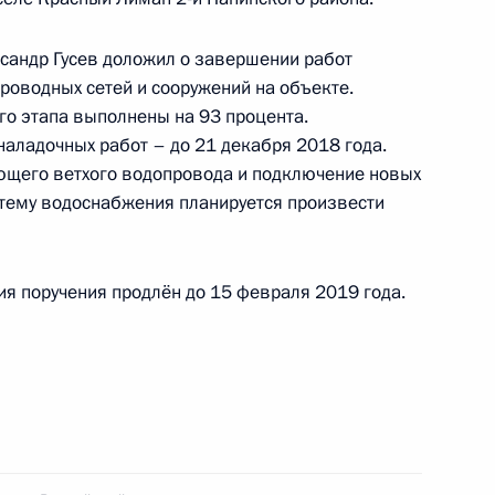
 Президента Российской Федерации по приёму
 года
сандр Гусев доложил о завершении работ
роводных сетей и сооружений на объекте.
о этапа выполнены на 93 процента.
аладочных работ – до 21 декабря 2018 года.
ющего ветхого водопровода и подключение новых
тему водоснабжения планируется произвести
ий, данных по итогам работы в Свердловской
идента Российской Федерации
ия поручения продлён до 15 февраля 2019 года.
я поручений, данных по итогам работы
й приёмной Президента Российской Федерации