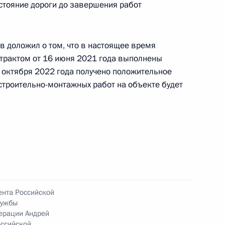
стояние дороги до завершения работ
ного по итогам личного приёма в режиме видео-
кой области, проведённого по поручению
 начальником Управления пресс-службы
в доложил о том, что в настоящее время
ской Федерации Андреем Цыбулиным
нтрактом от 16 июня 2021 года выполнены
й Федерации по приёму граждан в Москве
 октября 2022 года получено положительное
троительно-монтажных работ на объекте будет
ного по итогам личного приёма в режиме видео-
ской области, проведённого по поручению
 начальником Управления пресс-службы
ской Федерации Андреем Цыбулиным
й Федерации по приёму граждан в Москве
ента Российской
лужбы
ерации Андрей
оссийской