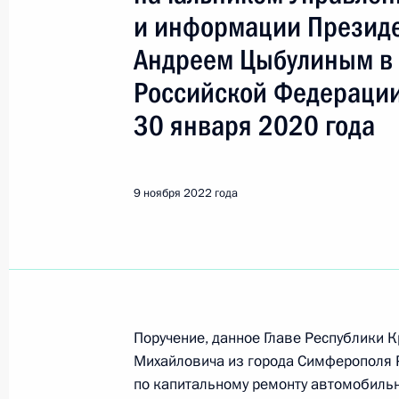
Цыбулин Андрей Михайлович
и информации Презид
Андреем Цыбулиным в
Показа
Российской Федерации
30 января 2020 года
22 декабря 2022 года, четверг
Продолжен контроль исполнения по
9 ноября 2022 года
в режиме видео-конференц-связи ж
по поручению Президента Российс
службы и информации Президента
в Приёмной Президента Российско
24 декабря 2020 года
22 декабря 2022 года, 18:05
Поручение, данное Главе Республики
Михайловича из города Симферополя 
по капитальному ремонту автомобильн