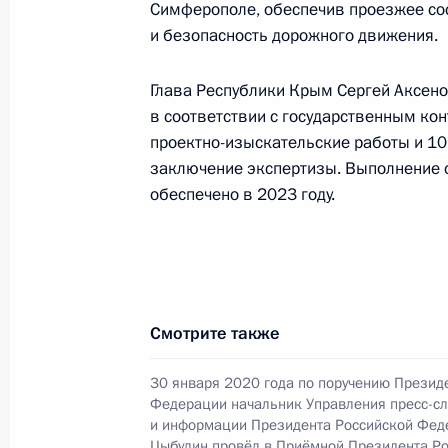
Симферополе, обеспечив проезжее со
О ходе исполнения поручения, дан
и безопасность дорожного движения.
конференц-связи жителя Свердловс
Президента Российской Федерации
Глава Республики Крым Сергей Аксено
и информации Президента Россий
в соответствии с государственным ко
в Приёмной Президента Российско
проектно-изыскательские работы и 10
7 ноября 2019 года
заключение экспертизы. Выполнение с
22 декабря 2022 года, 18:00
обеспечено в 2023 году.
О ходе исполнения поручения, дан
конференц-связи жительницы Калуж
Президента Российской Федерации
Смотрите также
и информации Президента Россий
в Приёмной Президента Российско
30 января 2020 года по поручению Презид
Федерации начальник Управления пресс-с
24 декабря 2020 года
и информации Президента Российской Фед
Цыбулин провёл в Приёмной Президента Р
22 декабря 2022 года, 18:00