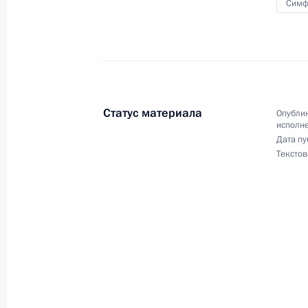
Симф
и информации Президента Россий
в Приёмной Президента Российско
16 ноября 2022 года
21 декабря 2022 года, 18:49
Статус материала
Опублик
исполне
12 декабря 2022 года, понедельни
Дата пу
Текстов
Исполнено поручение (меры принят
видео-конференц-связи жительницы
по поручению Президента Российс
службы и информации Президента
в Приёмной Президента Российско
7 ноября 2019 года
12 декабря 2022 года, 17:40