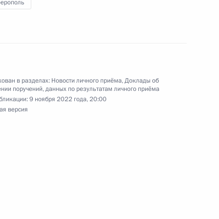
ерополь
ской Федерации Андреем Цыбулиным
й Федерации по приёму граждан в Москве
ован в разделах:
Новости личного приёма
,
Доклады об
нии поручений, данных по результатам личного приёма
к
бликации:
9 ноября 2022 года, 20:00
ая версия
ы), данное по итогам личного приёма в режиме
 Архангельской области, проведённого
кой Федерации начальником Управления пресс-
 Российской Федерации Андреем Цыбулиным
й Федерации по приёму граждан в Москве