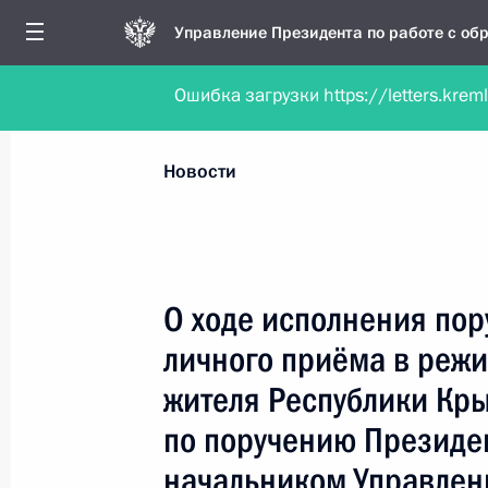
Управление Президента по работе с о
Ошибка загрузки https://letters.krem
Обратиться в форме электронного докуме
Все новости
Личный приём
Мобильна
Новости
Поиск по руководителю, географии и тематике
О ходе исполнения пор
личного приёма в реж
Все руководители, регионы, города и темы
жителя Республики Кр
по поручению Президе
начальником Управлен