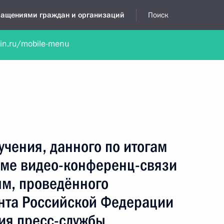
бращениями граждан и организаций
Поиск
lin.ru/mobile-menu
нта
Обратиться в устной форме
Новости
Обзоры обращени
я приёмная
декабрь, 2022
учения, данного по итогам
име видео-конференц-связи
ым, проведённого
нта Российской Федерации
ия пресс-службы