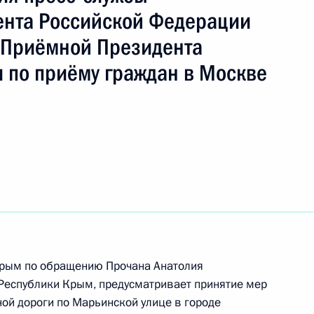
ента Российской Федерации
 Приёмной Президента
ть следующие материалы
 по приёму граждан в Москве
ручения, данного по итогам личного приёма
ительницы Калужской области, проведённого
кой Федерации начальником Управления пресс-
 Российской Федерации Андреем Цыбулиным
й Федерации по приёму граждан в Москве
 Крым по обращению Прочана Анатолия
Республики Крым, предусматривает принятие мер
ой дороги по Марьинской улице в городе