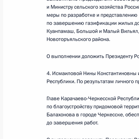
Управления Президента Российской
и Министру сельского хозяйства Росс
Алексей Филатов провёл в Приёмн
меры по разработке и представлению 
граждан в Москве личный приём г
по завершению газификации жилых до
31 января 2020 года, 20:35
Куанпамаш, Большой и Малый Вильял,
Новоторъяльского района.
О выполнении доложить Президенту Ро
Исполнено поручение (меры принят
видео-конференц-связи жительницы
4. Исмаиловой Нины Константиновны 
Президента Российской Федерации
Республики. По результатам личного 
Российской Федерации по работе 
Михаилом Михайловским в Приёмн
Главе Карачаево-Черкесской Республ
по приёму граждан в Москве 14 ию
по благоустройству придомовой терри
31 января 2020 года, 20:34
Балахонова в городе Черкесске, обес
до завершения работ.
31 января 2020 года по поручени