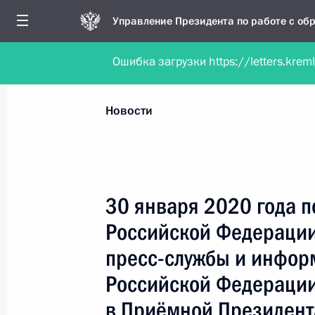
Управление Президента по работе с о
Ошибка загрузки https://letters.krem
Обратиться в форме электронного докуме
Все новости
Личный приём
Мобильна
Новости
Поиск по руководителю, географии и тематике
30 января 2020 года 
Российской Федерации
Все руководители, регионы, города и темы
пресс-службы и инфор
Российской Федерации
в Приёмной Президент