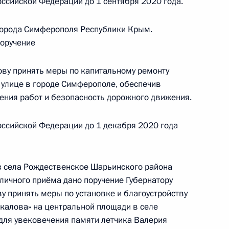
ссийской Федерации до 1 сентября 2020 года.
гана Федеральной службы по надзору в сфере
рации по городу Москве и Московской области
города Симферополя Республики Крым.
мной Президента Российской Федерации
поручение
ый приём граждан
ву принять меры по капитальному ремонту
улице в городе Симферополе, обеспечив
ения работ и безопасность дорожного движения.
роля), данное по итогам личного приёма
ссийской Федерации до 1 декабря 2020 года
ителя города Севастополя, проведённого
ской Федерации помощником Президента
ком Контрольного управления Президента
з села Рождественское Шарьинского района
 Президента Российской Федерации по приёму
личного приёма дано поручение Губернатору
у принять меры по установке и благоустройству
калова» на центральной площади в селе
для увековечения памяти летчика Валерия