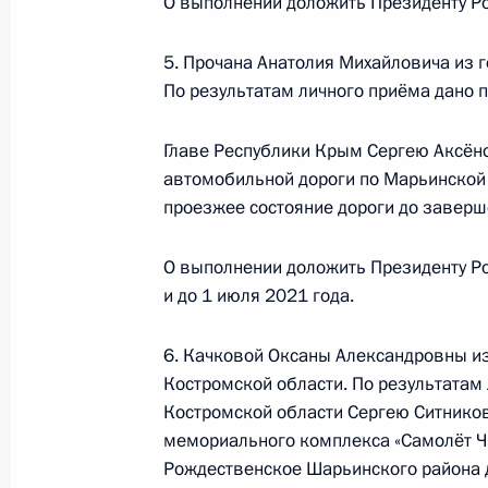
О выполнении доложить Президенту Ро
руководитель Территориального ор
здравоохранения Российской Феде
5. Прочана Анатолия Михайловича из 
Андрей Плутницкий провёл в Приё
По результатам личного приёма дано 
по приёму граждан в Москве личн
Главе Республики Крым Сергею Аксёно
31 января 2020 года, 20:34
автомобильной дороги по Марьинской 
проезжее состояние дороги до заверш
Исполнено поручение (снято с конт
О выполнении доложить Президенту Ро
в режиме видео-конференц-связи ж
и до 1 июля 2021 года.
по поручению Президента Россий
Российской Федерации – начальни
6. Качковой Оксаны Александровны и
Российской Федерации в Приёмной
Костромской области. По результатам 
граждан в Москве
Костромской области Сергею Ситников
мемориального комплекса «Самолёт Ч
31 января 2020 года, 20:33
Рождественское Шарьинского района 