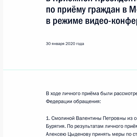
Показа
по приёму граждан в 
в режиме видео-конфе
О ходе исполнения поручения, дан
конференц-связи жительницы Ставр
Президента Российской Федерации
30 января 2020 года
Российской Федерации по внутрен
Президента Российской Федерации
2019 года
3 февраля 2020 года, 21:09
В ходе личного приёма были рассмот
Федерации обращения:
О ходе исполнения поручения, дан
конференц-связи жительницы город
1. Смолиной Валентины Петровны из с
Президента Российской Федераци
Бурятия. По результатам личного приё
Федерации – начальником Государ
Алексею Цыденову принять меры по ст
Российской Федерации Ларисой Бр