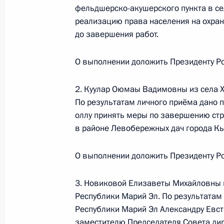
фельдшерско-акушерского пункта в се
Федерации по приёму граждан в Мо
реализацию права населения на охра
3 февраля 2020 года, 21:05
до завершения работ.
О выполнении доложить Президенту Ро
О ходе исполнения поручения, дан
конференц-связи жителя Саратовск
2. Куулар Оюмаы Вадимовны из села Х
Президента Российской Федераци
По результатам личного приёма дано 
Федерации Игорем Левитиным в П
оллу принять меры по завершению стр
в районе Левобережных дач города К
по приему граждан в Москве 24 ян
3 февраля 2020 года, 21:01
О выполнении доложить Президенту Ро
3. Новиковой Елизаветы Михайловны 
31 января 2020 года, пятница
Республики Марий Эл. По результатам
Республики Марий Эл Александру Евст
31 января 2020 года по поручени
заместителю Председателя Совета ди