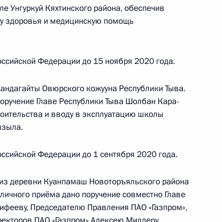
ле Унгуркуй Кяхтинского района, обеспечив
скве 17 октября 2017 года
ну здоровья и медицинскую помощь
ссийской Федерации до 15 ноября 2020 года.
ного по итогам личного приема в режиме видео-
ой области, проведенного по поручению
андагайты Овюрского кожууна Республики Тыва.
и помощником Президента Российской
поручение Главе Республики Тыва Шолбан Кара-
риемной Президента Российской Федерации
оительства и вводу в эксплуатацию школы
ызыла.
варя 2017 года
ссийской Федерации до 1 сентября 2020 года.
из деревни Куанпамаш Новоторъяльского района
 личного приёма дано поручение совместно Главе
ифееву, Председателю Правления ПАО «Газпром»,
ю Президента Российской Федерации начальник
ректоров ПАО «Газпром» Алексею Миллеру