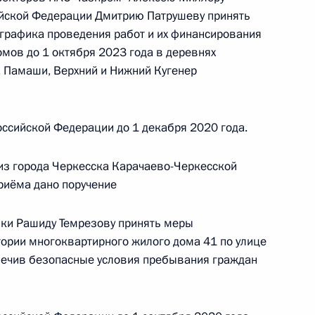
 Федерации по приграничному сотрудничеству
ийской Федерации Дмитрию Патрушеву принять
ой Президента Российской Федерации по приёму
графика проведения работ и их финансирования
раждан в режиме видео-конференц-связи
мов до 1 октября 2023 года в деревнях
 Памаши, Верхний и Нижний Кугенер
ссийской Федерации до 1 декабря 2020 года.
ы), данное по итогам личного приёма в режиме
 Томской области, проведённого по поручению
из города Черкесска Карачаево-Черкесской
 начальником Управления Президента
приёма дано поручение
с обращениями граждан и организаций
ой Президента Российской Федерации
ики Рашиду Темрезову принять меры
ня 2018 года
тории многоквартирного жилого дома 41 по улице
печив безопасные условия пребывания граждан
ю Президента Российской Федерации