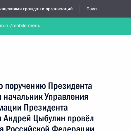
бращениями граждан и организаций
Поиск
lin.ru/mobile-menu
нта
Обратиться в устной форме
Новости
Обзоры обращени
я приёмная
январь, 2020
по поручению Президента
 начальник Управления
мации Президента
 Андрей Цыбулин провёл
а Российской Федерации