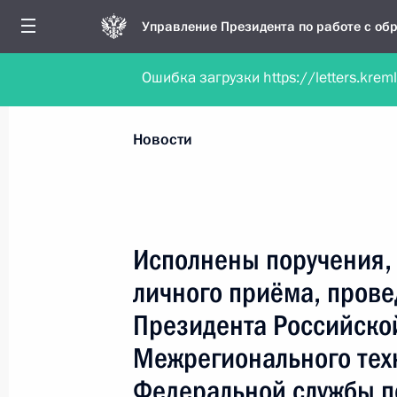
Управление Президента по работе с о
Ошибка загрузки https://letters.krem
Обратиться в форме электронного докуме
Все новости
Личный приём
Мобильна
Новости
Поиск по руководителю, географии и тематике
Исполнены поручения, 
личного приёма, пров
Все руководители, регионы, города и темы
Президента Российско
Межрегионального тех
Федеральной службы п