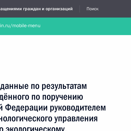
бращениями граждан и организаций
Поиск
lin.ru/mobile-menu
нта
Обратиться в устной форме
Новости
Обзоры обращени
я приёмная
апрель, 2026
данные по результатам
едённого по поручению
й Федерации руководителем
нологического управления
о экологическому,