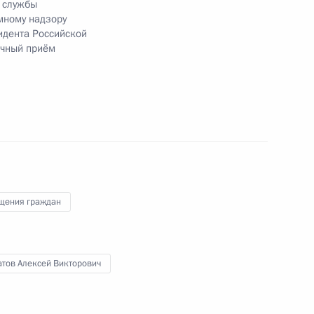
 службы
омному надзору
идента Российской
ичный приём
езультатам личного приёма, проведённого
кой Федерации руководителем
го управления Федеральной службы
ому и атомному надзору Алексеем Курбатовым
й Федерации по приёму граждан в Москве
щения граждан
атов Алексей Викторович