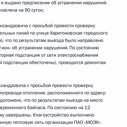
 и выдано предписание об устранении нарушений.
овлена на 90 суток;
ю Президента Российской Федерации
сандровича с просьбой провести проверку
ехнологического управления Федеральной
ельных линий по улице Харитоновская городского
огическому и атомному надзору Алексей
о, что по результатам выезда было направлено
идента Российской Федерации по приёму
гион» об устранении нарушений. По состоянию
раждан
торная подстанция от сети электроснабжения
й подстанции обесточены), проводится демонтаж
сандровича с просьбой провести проверку
бопровода отопления, расположенного по адресу:
езультатам личного приёма, проведённого
 доложено, что по результатам выезда на место
кой Федерации руководителем
 временного байпаса. По состоянию на 12
го управления Федеральной службы
жу завершены, благоустройство выполнено
ому и атомному надзору Алексеем Курбатовым
анную тепловую сеть организации ПАО «МОЭК»