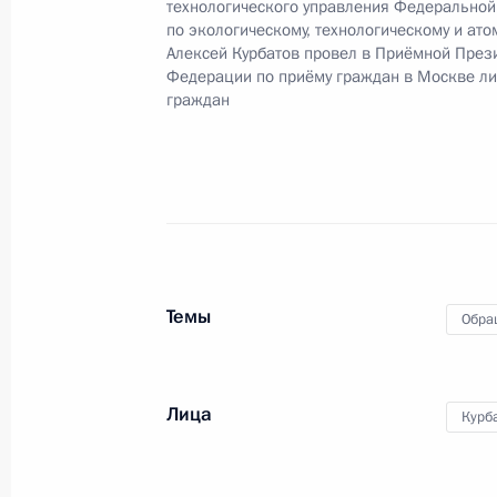
технологического управления Федеральной
10 октября 2024 года, 15:41
по экологическому, технологическому и ат
Алексей Курбатов провел в Приёмной През
Федерации по приёму граждан в Москве л
граждан
16 мая 2024 года, четверг
Исполнены поручения, данные по р
по поручению Президента Российс
Межрегионального технологическо
по экологическому, технологическ
в Приёмной Президента Российско
Темы
Обра
4 апреля 2024 года
16 мая 2024 года, 16:21
Лица
Курб
4 апреля 2024 года, четверг