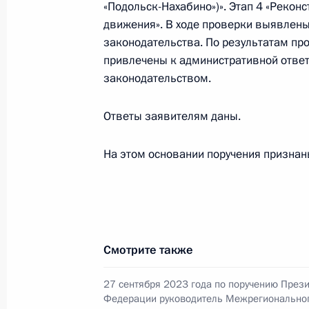
«Подольск-Нахабино»)». Этап 4 «Рекон
Исполнены поручения, данные по р
движения». В ходе проверки выявлены
по поручению Президента Российс
законодательства. По результатам про
Межрегионального технологическо
привлечены к административной ответ
по экологическому, технологическ
законодательством.
в Приёмной Президента Российско
октября 2024 года
Ответы заявителям даны.
13 ноября 2024 года, 17:46
На этом основании поручения призна
10 октября 2024 года, четверг
10 октября 2024 года по поручен
руководитель Межрегионального т
Смотрите также
службы по экологическому, технол
Курбатов провёл в Приёмной През
27 сентября 2023 года по поручению През
Федерации руководитель Межрегионально
граждан в Москве личный приём г