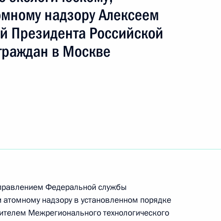
омному надзору Алексеем
й Президента Российской
граждан в Москве
 Президента Российской Федерации
ехнологического управления Федеральной
огическому и атомному надзору Алексей
идента Российской Федерации по приёму
раждан
правлением Федеральной службы
езультатам личного приёма, проведённого
и атомному надзору в установленном порядке
кой Федерации руководителем
дителем Межрегионального технологического