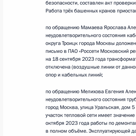
безопасности, составлен акт проверки
9 октября 2025 года, четверг
Работа трёх башенных кранов приостан
9 октября 2025 года по поручени
по обращению Мамаева Ярослава Алек
руководитель Межрегионального т
неудовлетворительного состояния каб
службы по экологическому, технол
округа Троицк города Москвы доложен
Курбатов провёл в Приёмной През
письмо в ПАО «Россети Московский ре
граждан в Москве личный приём г
на 18 сентября 2023 года трансформа
9 октября 2025 года, 15:54
отключена (воздушные линии от данно
опор и кабельных линий;
7 мая 2025 года, среда
по обращению Мелихова Евгения Алек
неудовлетворительного состояния тру
Исполнены поручения, данные по р
город Москва, улица Уральская, дом 5
по поручению Президента Российс
участок тепловой сети имеет значение
Межрегионального технологическо
октября 2023 года работы по демонта
по экологическому, технологическ
в полном объёме. Эксплуатирующей д