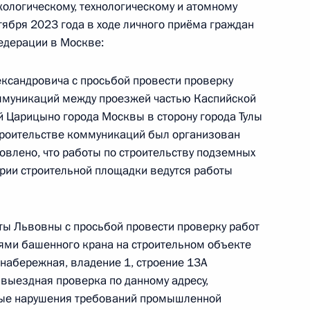
го управления Федеральной службы
ологическому, технологическому и атомному
ому и атомному надзору Алексеем Курбатовым
ября 2023 года в ходе личного приёма граждан
й Федерации по приёму граждан в Москве 9
едерации в Москве:
ксандровича с просьбой провести проверку
оммуникаций между проезжей частью Каспийской
 Царицыно города Москвы в сторону города Тулы
строительстве коммуникаций был организован
чений, данных по результатам личного приёма,
новлено, что работы по строительству подземных
дента Российской Федерации руководителем
рии строительной площадки ведутся работы
го управления Федеральной службы
ому и атомному надзору Алексеем Курбатовым
й Федерации по приёму граждан в Москве 9
ы Львовны с просьбой провести проверку работ
ями башенного крана на строительном объекте
 набережная, владение 1, строение 13А
выездная проверка по данному адресу,
бые нарушения требований промышленной