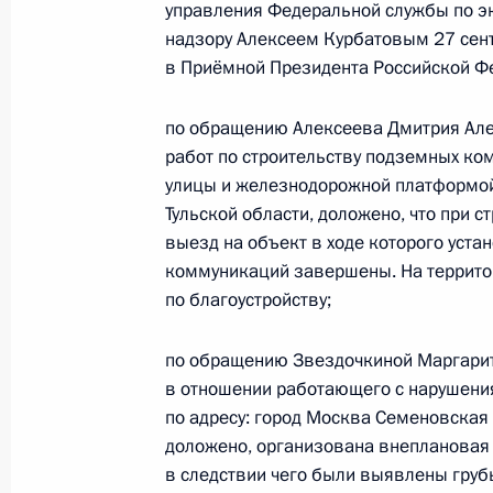
Межрегионального технологическо
управления Федеральной службы по эк
по экологическому, технологическ
надзору Алексеем Курбатовым 27 сент
в Приёмной Президента Российско
в Приёмной Президента Российской Ф
октября 2025 года
по обращению Алексеева Дмитрия Але
26 ноября 2025 года, 16:48
работ по строительству подземных к
улицы и железнодорожной платформой
Тульской области, доложено, что при 
Продлён контроль исполнения пору
выезд на объект в ходе которого уста
проведённого по поручению Прези
коммуникаций завершены. На террито
Межрегионального технологическо
по благоустройству;
по экологическому, технологическ
в Приёмной Президента Российско
по обращению Звездочкиной Маргарит
октября 2025 года
в отношении работающего с нарушени
по адресу: город Москва Семеновская
26 ноября 2025 года, 16:47
доложено, организована внеплановая 
в следствии чего были выявлены гру