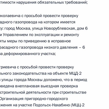
й Федерации по приёму граждан в Москве
стимости нарушения обязательных требований;
колаевича с просьбой провести проверку
адного газопровода на котором имеется
у: город Москва, улица Новорублевская, дом 6
ки Управлением по эксплуатации и ремонту
няты меры по приведению в исправное
 фасадного газопровода низкого давления – 6
 Президента Российской Федерации
а деформированного участка;
ехнологического управления Федеральной
огическому и атомному надзору Алексей
риевича с просьбой провести проверку
идента Российской Федерации по приёму
льного законодательства на объекте МЦД-2
раждан
 улицы города Москвы доложено, что в период
роведена внеплановая выездная проверка
строительной деятельности при строительстве
«Организация пригородно-городского
жения на участке Подольск-Нахабино (МЦЦ-2