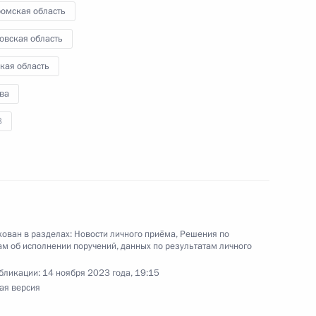
 Президента Российской Федерации
ромская область
ехнологического управления Федеральной
овская область
огическому и атомному надзору Алексей
идента Российской Федерации по приёму
кая область
раждан
ва
3
езультатам личного приёма, проведённого
кой Федерации руководителем
ован в разделах:
Новости личного приёма
,
Решения по
го управления Федеральной службы
м об исполнении поручений, данных по результатам личного
ому и атомному надзору Алексеем Курбатовым
бликации:
14 ноября 2023 года, 19:15
й Федерации по приёму граждан в Москве
ая версия