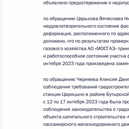
в Приёмной Президента Российско
объявлено предостережение о недопу
1 апреля 2025 года
по обращению Царькова Вячеслава Ни
7 мая 2025 года, 15:38
неудовлетворительного состояния фас
деформация, расположенного по адрес
доложено, что по результатам провер
1 апреля 2025 года, вторник
газового хозяйства АО «МОСГАЗ» при
и работоспособное состояние участка
1 апреля 2025 года по поручению
октября 2023 года произведена замен
руководитель Межрегионального т
службы по экологическому, технол
по обращению Черняева Алексея Дмит
Курбатов провёл в Приёмной През
соблюдения требований градостроите
граждан в Москве личный приём г
станции Царицыно в районе Бутырской
1 апреля 2025 года, 16:41
с 12 по 17 октября 2023 года была п
соблюдения законодательства о градо
объекта капитального строительства 
13 ноября 2024 года, среда
пассажирского железнодорожного дви