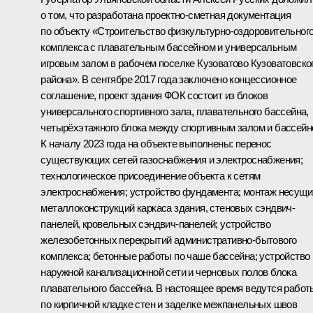
о том, что разработана проектно-сметная документация
по объекту «Строительство физкультурно-оздоровительног
комплекса с плавательным бассейном и универсальным
игровым залом в рабочем поселке Кузоватово Кузоватовско
района». В сентябре 2017 года заключено концессионное
соглашение, проект здания ФОК состоит из блоков
универсального спортивного зала, плавательного бассейна,
четырёхэтажного блока между спортивным залом и бассейн
К началу 2023 года на объекте выполнены: перенос
существующих сетей газоснабжения и электроснабжения;
технологическое присоединение объекта к сетям
электроснабжения; устройство фундамента; монтаж несущи
металлоконструкций каркаса здания, стеновых сэндвич-
панелей, кровельных сэндвич-панелей; устройство
железобетонных перекрытий административно-бытового
комплекса; бетонные работы по чаше бассейна; устройство
наружной канализационной сети и черновых полов блока
плавательного бассейна. В настоящее время ведутся работ
по кирпичной кладке стен и заделке межпанельных швов