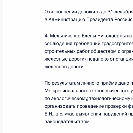
Вотчаев провёл в Приёмной Прези
О выполнении доложить до 31 декабря
в Москве личный приём граждан
в Администрацию Президента Российс
10 декабря 2020 года, 20:31
4. Мельниченко Елены Николаевны из 
соблюдения требований градостроите
20 ноября 2019 года, среда
строительных работ обществом с огра
железные дороги» недалеко от станци
20 ноября 2019 года по поручени
железной дороги.
руководитель Межрегионального т
службы по экологическому, технол
По результатам личного приёма дано 
Вотчаев провёл в Приёмной Прези
Межрегионального технологического 
в Москве личный приём граждан
по экологическому, технологическому 
организовать проведение проверки ф
20 ноября 2019 года, 21:47
Е.Н., в случае выявления нарушений 
законодательством.
15 мая 2019 года, среда