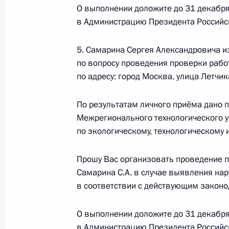
О выполнении доложите до 31 декабря
15 мая 2019 года по поручению П
в Администрацию Президента Российс
Межрегионального технологическо
по экологическому, технологическ
5. Самарина Сергея Александровича и
провёл в Приёмной Президента Ро
по вопросу проведения проверки рабо
по адресу: город Москва, улица Летчи
в Москве личный приём граждан
15 мая 2019 года, 22:31
По результатам личного приёма дано 
Межрегионального технологического 
по экологическому, технологическому 
20 декабря 2018 года, четверг
Прошу Вас организовать проведение 
20 декабря 2018 года по поручен
Самарина С.А. в случае выявления на
руководитель Межрегионального т
в соответствии с действующим законо
службы по экологическому, технол
Вотчаев провёл в Приёмной Прези
О выполнении доложите до 31 декабря
в Москве личный приём граждан
в Администрацию Президента Российс