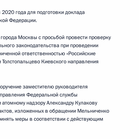
дента Российской Федерации по приёму граждан
 2020 года для подготовки доклада
кой Федерации.
города Москвы с просьбой провести проверку
льного законодательства при проведении
ниченной ответственностью «Российские
и Толстопальцево Киевского направления
ю Президента Российской Федерации
ехнологического управления Федеральной
огическому и атомному надзору Александр
поручение заместителю руководителя
дента Российской Федерации по приёму граждан
управления Федеральной службы
и атомному надзору Александру Кулакову
актов, изложенных в обращении Мельниченко
принять меры в соответствии с действующим