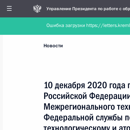
Управление Президента по работе с о
Ошибка загрузки https://letters.krem
Обратиться в форме электронного докуме
Все новости
Личный приём
Мобильна
Новости
Поиск по руководителю, географии и тематике
10 декабря 2020 года 
Российской Федерации
Все руководители, регионы, города и темы
Межрегионального тех
Федеральной службы п
технологическому и ат