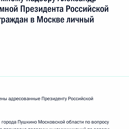
ч
ёмной Президента Российской
граждан в Москве личный
ю Президента Российской Федерации
ехнологического управления Федеральной
огическому и атомному надзору Александр
дента Российской Федерации по приёму граждан
рены адресованные Президенту Российской
езультатам личного приёма, проведённого
кой Федерации руководителем
 города Пушкино Московской области по вопросу