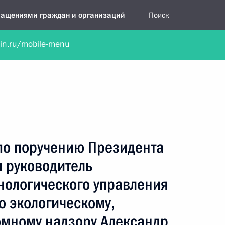
бращениями граждан и организаций
Поиск
lin.ru/mobile-menu
нта
Обратиться в устной форме
Новости
Обзоры обращени
я приёмная
ноябрь, 2021
по поручению Президента
 руководитель
нологического управления
о экологическому,
омному надзору Александр