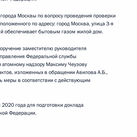
 города Москвы по вопросу проведения проверки
положенного по адресу: город Москва, улица 3-я
рый обеспечивает бытовым газом жилой дом.
Президента Российской Федерации руководитель
поручение заместителю руководителя
го управления Федеральной службы
управления Федеральной службы
ому и атомному надзору Александр Вотчаев
 и атомному надзору Максиму Чеузову
ссийской Федерации по приёму граждан
ктов, изложенных в обращении Авилова А.Б.,
ь меры в соответствии с действующим
 2020 года для подготовки доклада
кой Федерации.
ию Президента Российской Федерации