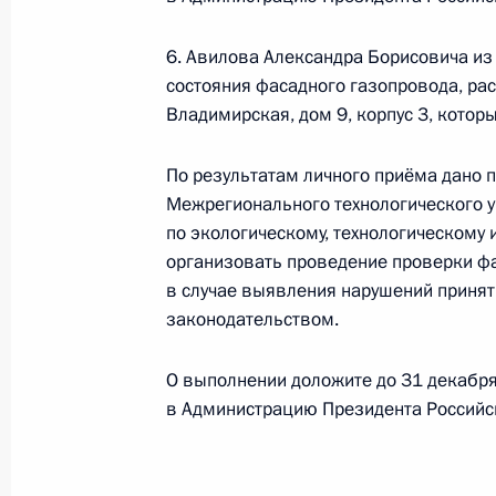
20 декабря 2018 года, 20:16
6. Авилова Александра Борисовича из
состояния фасадного газопровода, рас
Владимирская, дом 9, корпус 3, кото
26 июня 2018 года, вторник
26 июня 2018 года по поручению 
По результатам личного приёма дано 
Межрегионального технологическо
Межрегионального технологического 
по экологическому, технологическ
по экологическому, технологическому
провёл в Приёмной Президента Ро
организовать проведение проверки фа
в Москве личный приём граждан
в случае выявления нарушений принят
законодательством.
26 июня 2018 года, 18:59
О выполнении доложите до 31 декабря
в Администрацию Президента Российс
20 декабря 2017 года, среда
20 декабря 2017 года по поручен