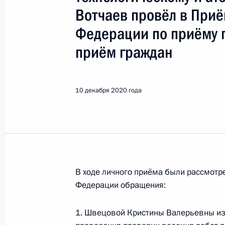
Вотчаев Александр Анатольеви
Вотчаев провёл в При
Федерации по приёму 
17 ноября 2021 года, среда
приём граждан
17 ноября 2021 года по поручени
руководитель Межрегионального т
службы по экологическому, технол
10 декабря 2020 года
Вотчаев провёл в Приёмной Прези
в Москве личный приём граждан
17 ноября 2021 года, 20:53
В ходе личного приёма были рассмот
26 августа 2021 года, четверг
Федерации обращения:
Исполнены поручения, данные по р
по поручению Президента Российс
1. Швецовой Кристины Валерьевны из