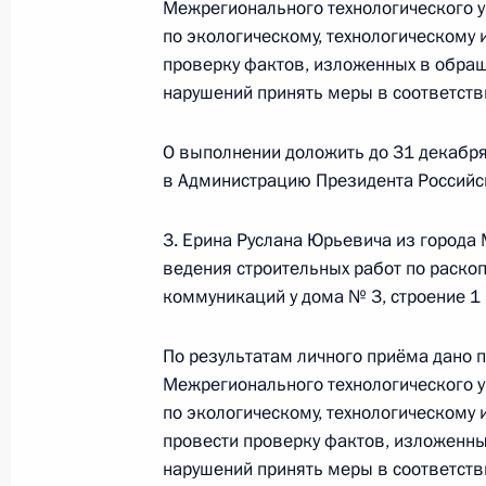
Межрегионального технологического 
по экологическому, технологическому 
15 января 2021 года, пятница
проверку фактов, изложенных в обращ
Исполнены поручения, данные по р
нарушений принять меры в соответств
по поручению Президента Российс
Межрегионального технологическо
О выполнении доложить до 31 декабря
по экологическому, технологическ
в Администрацию Президента Российс
в Приёмной Президента Российско
10 декабря 2020 года
3. Ерина Руслана Юрьевича из города
ведения строительных работ по раско
15 января 2021 года, 20:47
коммуникаций у дома № 3, строение 1
По результатам личного приёма дано 
10 декабря 2020 года, четверг
Межрегионального технологического 
по экологическому, технологическому 
10 декабря 2020 года по поручен
провести проверку фактов, изложенны
руководитель Межрегионального т
нарушений принять меры в соответств
службы по экологическому, технол