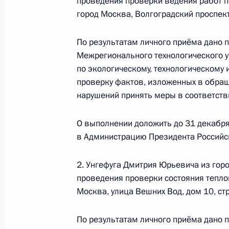
Межрегионального технологическо
проведения проверки ведения работ п
город Москва, Волгоградский проспект,
по экологическому, технологическ
в Приёмной Президента Российско
27 мая 2021 года
По результатам личного приёма дано 
Межрегионального технологического 
26 августа 2021 года, 20:08
по экологическому, технологическому 
проверку фактов, изложенных в обращ
нарушений принять меры в соответств
27 мая 2021 года, четверг
О выполнении доложить до 31 декабря
27 мая 2021 года по поручению П
в Администрацию Президента Российс
Межрегионального технологическо
по экологическому, технологическ
2. Унгефуга Дмитрия Юрьевича из гор
провёл в Приёмной Президента Ро
проведения проверки состояния теплов
в Москве личный приём граждан
Москва, улица Вешних Вод, дом 10, ст
27 мая 2021 года, 18:30
По результатам личного приёма дано 