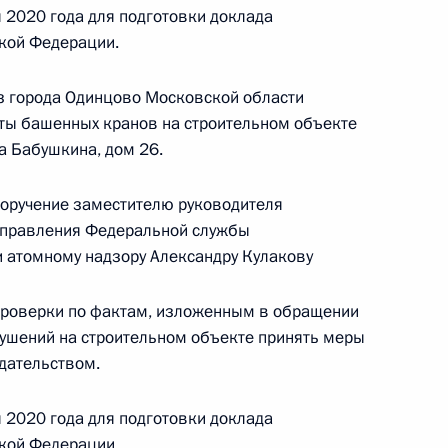
 2020 года для подготовки доклада
резидента Российской Федерации руководитель
кой Федерации.
го управления Федеральной службы
ому и атомному надзору Александр Вотчаев
з города Одинцово Московской области
ссийской Федерации по приёму граждан
ты башенных кранов на строительном объекте
ка Бабушкина, дом 26.
поручение заместителю руководителя
управления Федеральной службы
и атомному надзору Александру Кулакову
проверки по фактам, изложенным в обращении
ию Президента Российской Федерации
рушений на строительном объекте принять меры
ехнологического управления Федеральной
дательством.
огическому и атомному надзору Александр
дента Российской Федерации по приёму граждан
 2020 года для подготовки доклада
кой Федерации.