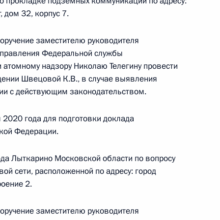
го управления Федеральной службы
о прокладке подземных коммуникаций по адресу:
 дом 32, корпус 7.
ому и атомному надзору Александром Вотчаевым
й Федерации по приёму граждан в Москве
поручение заместителю руководителя
управления Федеральной службы
и атомному надзору Николаю Телегину провести
ении Швецовой К.В., в случае выявления
ии с действующим законодательством.
 2020 года для подготовки доклада
резидента Российской Федерации руководитель
кой Федерации.
го управления Федеральной службы
ому и атомному надзору Александр Вотчаев
ода Лыткарино Московской области по вопросу
ссийской Федерации по приёму граждан
ой сети, расположенной по адресу: город
роение 2.
поручение заместителю руководителя