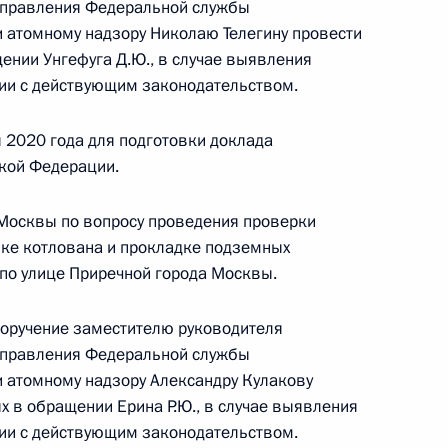
управления Федеральной службы
и атомному надзору Николаю Телегину провести
ении Унгефуга Д.Ю., в случае выявления
езультатам личного приёма, проведённого
ии с действующим законодательством.
кой Федерации руководителем
го управления Федеральной службы
 2020 года для подготовки доклада
ому и атомному надзору Александром Вотчаевым
кой Федерации.
й Федерации по приёму граждан в Москве
 Москвы по вопросу проведения проверки
пке котлована и прокладке подземных
 по улице Приречной города Москвы.
поручение заместителю руководителя
управления Федеральной службы
и атомному надзору Александру Кулакову
ию Президента Российской Федерации
х в обращении Ерина Р.Ю., в случае выявления
ехнологического управления Федеральной
ии с действующим законодательством.
огическому и атомному надзору Александр