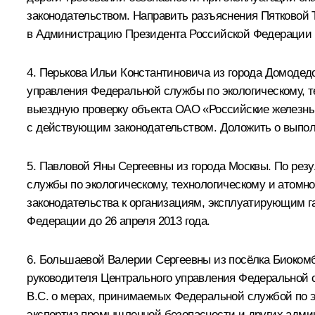
законодательством. Направить разъяснения Пятковой 
в Администрацию Президента Российской Федерации до
4. Перькова Ильи Константиновича из города Домодед
управления Федеральной службы по экологическому, т
выездную проверку объекта ОАО «Российские железные
с действующим законодательством. Доложить о выпол
5. Павловой Яны Сергеевны из города Москвы. По рез
службы по экологическому, технологическому и атомн
законодательства к организациям, эксплуатирующим г
Федерации до 26 апреля 2013 года.
6. Большаевой Валерии Сергеевны из посёлка Биокомб
руководителя Центрального управления Федеральной 
B.C. о мерах, принимаемых Федеральной службой по э
экспертиз промышленной безопасности и других адми