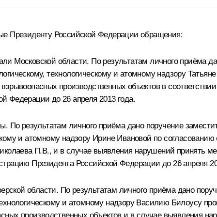
ные Президенту Российской Федерации обращения:
стали Московской области. По результатам личного приёма 
огическому, технологическому и атомному надзору Татьяне 
 взрывоопасных производственных объектов в соответстви
й Федерации до 26 апреля 2013 года.
ы. По результатам личного приёма дано поручение замести
кому и атомному надзору Ирине Ивановой по согласованию 
иколаева П.В., и в случае выявления нарушений принять м
трацию Президента Российской Федерации до 26 апреля 20
верской области. По результатам личного приёма дано пор
технологическому и атомному надзору Василию Билоусу про
пасных производственных объектов и в случае выявления н