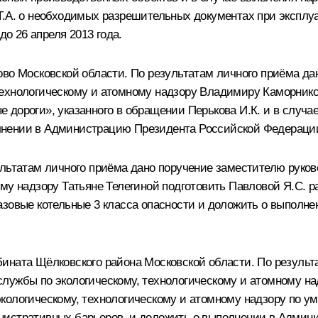
Т.А. о необходимых разрешительных документах при эксплу
 26 апреля 2013 года.
ово Московской области. По результатам личного приёма д
ехнологическому и атомному надзору Владимиру Каморнико
 дороги», указанного в обращении Перькова И.К. и в случа
нении в Администрацию Президента Российской Федерации 
ультатам личного приёма дано поручение заместителю руко
ому надзору Татьяне Телегиной подготовить Павловой Я.С.
азовые котельные 3 класса опасности и доложить о выпол
ината Щёлковского района Московской области. По резуль
службы по экологическому, технологическому и атомному 
кологическому, технологическому и атомному надзору по у
нистративных барьеров, и доложить о выполнении в Адми