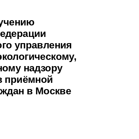
ручению
Федерации
ого управления
кологическому,
ному надзору
в приёмной
аждан в Москве