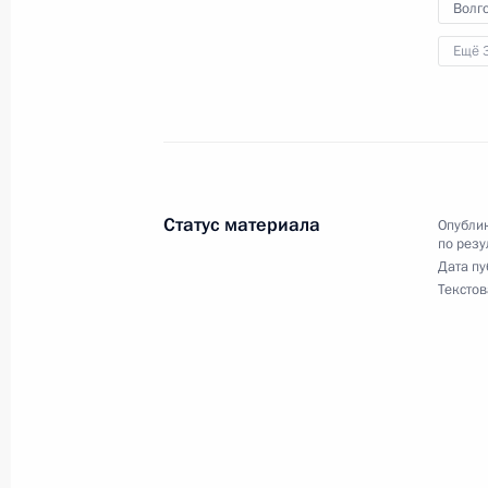
4 августа 2021 года, среда
Волго
О ходе исполнения поручения, дан
Ещё 
конференц-связи жителя Республик
Президента Российской Федерации
Президента Российской Федераци
Президента Российской Федерации
2021 года
Статус материала
Опублик
4 августа 2021 года, 22:42
по резу
Дата пу
Текстов
24 июня 2021 года, четверг
24 июня 2021 года по поручению 
Руководителя Администрации През
Островенко провёл в Приёмной Пр
граждан в Москве личный приём г