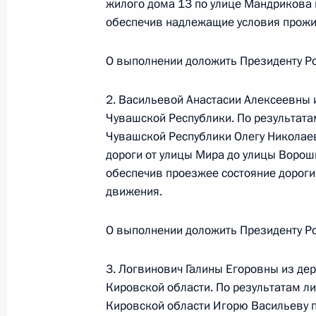
жилого дома 13 по улице Мандрикова 
конференц-связи жителя Республик
обеспечив надлежащие условия прожив
Президента Российской Федераци
Федерации Максимом Орешкиным в
О выполнении доложить Президенту Ро
по приёму граждан в Москве 21 ап
1 ноября 2021 года, 18:56
2. Васильевой Анастасии Алексеевны 
Чувашской Республики. По результата
Чувашской Республики Олегу Николае
дороги от улицы Мира до улицы Ворош
О ходе исполнения поручения, дан
обеспечив проезжее состояние дороги
конференц–связи жителя Республик
движения.
Президента Российской Федерации
Александрой Левицкой в Приёмной
О выполнении доложить Президенту Ро
граждан в Москве 16 октября 2020
1 ноября 2021 года, 18:54
3. Логвинович Галины Егоровны из де
Кировской области. По результатам ли
Кировской области Игорю Васильеву п