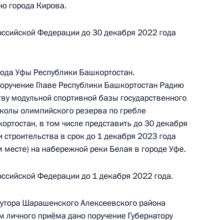
но города Кирова.
ручения, данного личного приёма в режиме
оссийской Федерации до 30 декабря 2022 года
публики Башкортостан, проведённого
ской Федерации помощником Президента
Орешкиным в Приёмной Президента Российской
рода Уфы Республики Башкортостан.
оскве 21 апреля 2020 года
поручение Главе Республики Башкортостан Радию
тву модульной спортивной базы государственного
колы олимпийского резерва по гребле
ортостан, в том числе представить до 30 декабря
строительства в срок до 1 декабря 2023 года
ного по итогам личного приёма в режиме видео-
 месте) на набережной реки Белая в городе Уфе.
и Башкортостан, проведённого по поручению
и помощником Президента Российской
ссийской Федерации до 1 декабря 2022 года.
 Приёмной Президента Российской Федерации
реля 2020 года
 хутора Шарашенского Алексеевского района
м личного приёма дано поручение Губернатору