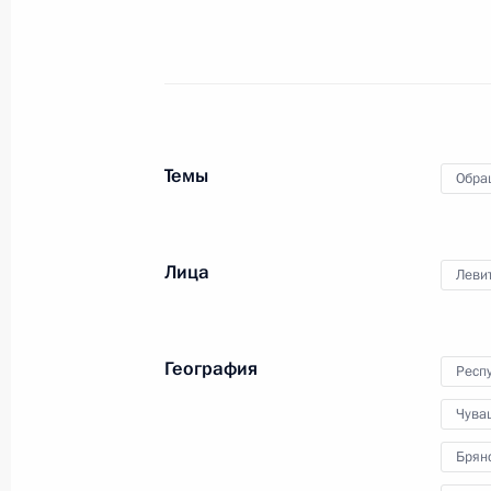
граждан
27 октября 2021 года, 21:24
5 августа 2021 года, четверг
Темы
Обра
Исполнено поручение (меры принят
видео-конференц-связи жителя Рес
по поручению Президента Российс
Лица
Леви
Администрации Президента Росси
в Приёмной Президента Российско
24 июня 2021 года
География
Респ
5 августа 2021 года, 20:16
Чува
Брян