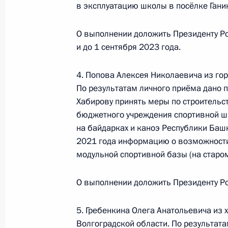
29 октября 2021 года, пятница
в эксплуатацию школы в посёлке Гани
Продолжен контроль исполнения по
О выполнении доложить Президенту Р
видео-конференц-связи жителя Рес
и до 1 сентября 2023 года.
по поручению Президента Россий
Российской Федерации Максимом 
4. Попова Алексея Николаевича из го
Федерации по приёму граждан в М
По результатам личного приёма дано 
29 октября 2021 года, 21:44
Хабирову принять меры по строительс
бюджетного учреждения спортивной ш
на байдарках и каноэ Республики Башк
2021 года информацию о возможности 
О ходе исполнения поручения, дан
модульной спортивной базы (на старом
конференц-связи жителя Республик
Президента Российской Федераци
О выполнении доложить Президенту Ро
Федерации Максимом Орешкиным в
по приёму граждан в Москве 21 ап
5. Гребенкина Олега Анатольевича из
29 октября 2021 года, 18:40
Волгоградской области. По результата