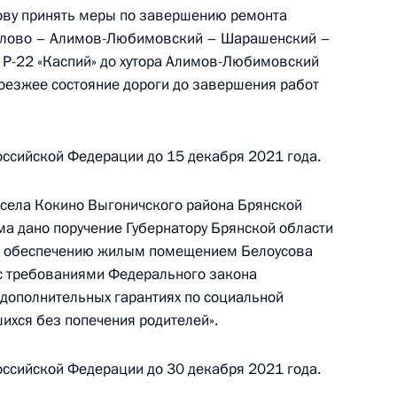
ову принять меры по завершению ремонта
филово – Алимов-Любимовский – Шарашенский –
 Р-22 «Каспий» до хутора Алимов-Любимовский
оезжее состояние дороги до завершения работ
ию Президента Российской Федерации помощник
 Игорь Левитин провёл в Приёмной Президента
граждан в Москве личный приём граждан
ссийской Федерации до 15 декабря 2021 года.
 села Кокино Выгоничского района Брянской
ма дано поручение Губернатору Брянской области
по обеспечению жилым помещением Белоусова
 с требованиями Федерального закона
 дополнительных гарантиях по социальной
шихся без попечения родителей».
ию Президента Российской Федерации
едеральной службы войск национальной гвардии
ссийской Федерации до 30 декабря 2021 года.
Москве Михаил Воробьёв провел в Приёмной
 по приёму граждан в Москве личный приём