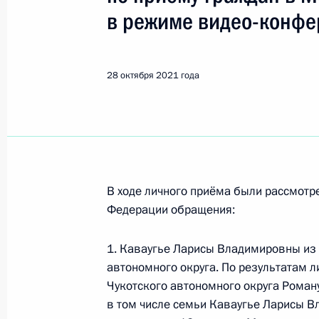
Уфа
в режиме видео-конфе
Показа
28 октября 2021 года
1 ноября 2021 года, понедельник
Продолжен контроль исполнения по
в режиме видео-конференц-связи ж
по поручению Президента Россий
В ходе личного приёма были рассмот
Российской Федерации Максимом 
Федерации обращения:
Федерации по приёму граждан в М
1 ноября 2021 года, 20:35
1. Каваугье Ларисы Владимировны из 
автономного округа. По результатам л
Чукотского автономного округа Роман
в том числе семьи Каваугье Ларисы В
О ходе исполнения поручения, дан