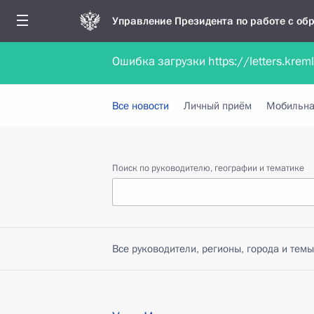
Управление Президента по работе с о
Ошибка загрузки https://letters.krem
Обратиться в форме электронного докуме
Все новости
Личный приём
Мобильна
Поиск по руководителю, географии и тематике
Все руководители, регионы, города и темы