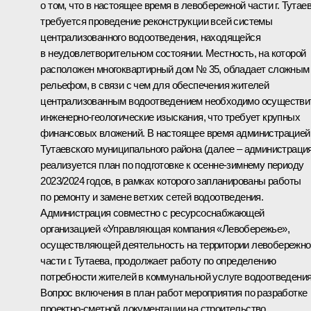
о том, что в настоящее время в левобережной части г. Тутае
требуется проведение реконструкции всей системы
централизованного водоотведения, находящейся
в неудовлетворительном состоянии. Местность, на которой
расположен многоквартирный дом № 35, обладает сложным
рельефом, в связи с чем для обеспечения жителей
централизованным водоотведением необходимо осуществи
инженерно-геологические изыскания, что требует крупных
финансовых вложений. В настоящее время администрацией
Тутаевского муниципального района (далее – администраци
реализуется план по подготовке к осенне-зимнему периоду
2023/2024 годов, в рамках которого запланированы работы
по ремонту и замене ветхих сетей водоотведения.
Администрация совместно с ресурсоснабжающей
организацией «Управляющая компания «Левобережье»,
осуществляющей деятельность на территории левобережно
части г. Тутаева, продолжает работу по определению
потребности жителей в коммунальной услуге водоотведения
Вопрос включения в план работ мероприятия по разработке
проектно-сметной документации на строительство