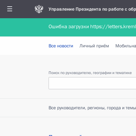
Управление Президента по работе с о
Ошибка загрузки https://letters.krem
Обратиться в форме электронного докуме
Все новости
Личный приём
Мобильна
Поиск по руководителю, географии и тематике
Все руководители, регионы, города и темы