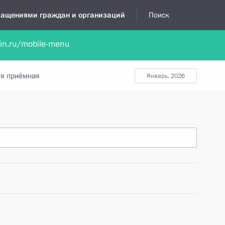
бращениями граждан и организаций
Поиск
lin.ru/mobile-menu
нта
Обратиться в устной форме
Новости
Обзоры обращени
я приёмная
январь, 2026