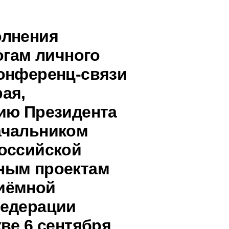
олнения
огам личного
онференц-связи
ая,
ию Президента
ачальником
оссийской
ным проектам
иёмной
Федерации
ве 6 сентября