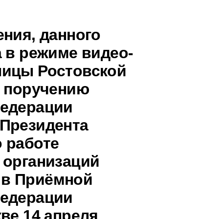
ения, данного
 в режиме видео-
ницы Ростовской
о поручению
Федерации
 Президента
 работе
 организаций
 в Приёмной
Федерации
ве 14 апреля