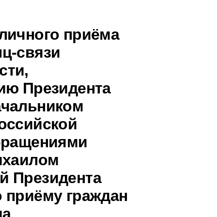
личного приёма
ц-связи
сти,
ию Президента
ачальником
оссийской
обращениями
ихаилом
й Президента
 приёму граждан
да