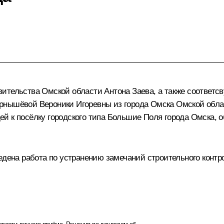
ительства Омской области Антона Заева, а также соответс
рнышёвой Вероники Игоревны из города Омска Омской облас
й к посёлку городского типа Большие Поля города Омска, о
едена работа по устранению замечаний строительного контро