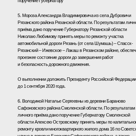
поручение Губернатору
5. Мороза Александра Владимировича из села Дубровичи
Рязанского района Рязанской области. По результатам личн
приёма дано поручение Губернатору Рязанской области
Николаю Любимову принять меры по ремонту участка
автомобильной дороги Рязань (от села Шумашь) – Спасск-
Рязанский – Ижевское – Лакаш в Рязанском районе, обеспе
проезжее состояние дороги до завершения работ
и безопасность дорожного движения.
О выполнении доложить Президенту Российской Федераци
до 1 сентября 2020 года.
6. Володиной Наталье Сергеевны из деревни Бараново
Сафоновского района Смоленской области. По результатам
личного приёма дано поручение Губернатору Смоленской
области Алексею Островскому принять меры по капитальн
ремонту кровли многоквартирного жилого дома 16 по Советс
улице в деревне Бараново Сафоновского района, а также