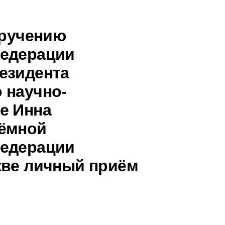
оручению
Федерации
езидента
 научно-
е Инна
иёмной
Федерации
кве личный приём