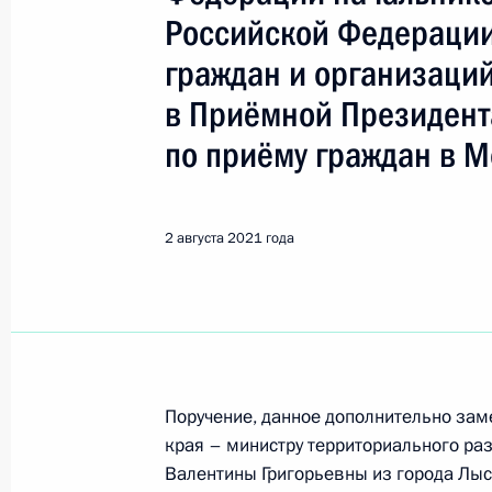
Лысьва
Российской Федерации
граждан и организаци
22 декабря 2022 года, четверг
в Приёмной Президент
Исполнено поручение (меры принят
по приёму граждан в М
видео-конференц-связи жительниц
Президента Российской Федерации
Российской Федерации по работе 
2 августа 2021 года
Михаилом Михайловским в Приёмн
по приёму граждан в Москве 8 июл
22 декабря 2022 года, 18:06
О ходе исполнения поручения, дан
Поручение, данное дополнительно зам
края – министру территориального ра
конференц-связи жительницы Перм
Валентины Григорьевны из города Лы
Президента Российской Федерации