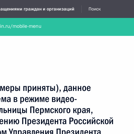
бращениями граждан и организаций
Поиск
lin.ru/mobile-menu
нта
Обратиться в устной форме
Новости
Обзоры обращени
я приёмная
декабрь, 2022
(меры приняты), данное
ёма в режиме видео-
льницы Пермского края,
чению Президента Российской
м Управления Президента