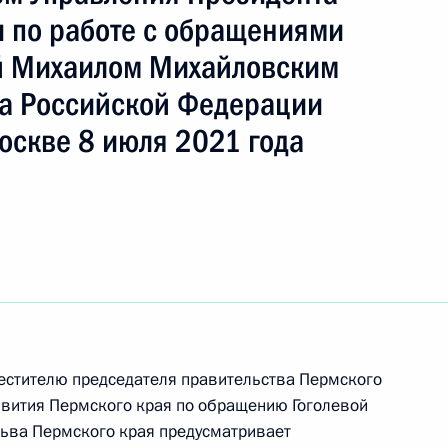
 по работе с обращениями
й Михаилом Михайловским
а Российской Федерации
ы), данное по итогам личного приёма в режиме
оскве 8 июля 2021 года
ы Пермского края, проведённого по поручению
 начальником Управления Президента
с обращениями граждан и организаций
ой Президента Российской Федерации
я 2021 года
ного по итогам личного приёма в режиме видео-
естителю председателя правительства Пермского
звития Пермского края по обращению Гоголевой
ского края, проведённого по поручению
сьва Пермского края предусматривает
 начальником Управления Президента