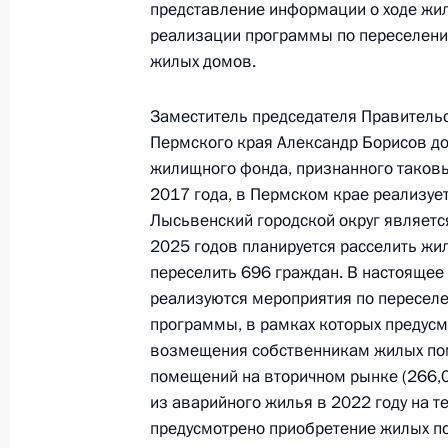
представление информации о ходе жил
Российской Федерации по работе 
реализации программы по переселени
Михаилом Михайловским в Приёмн
жилых домов.
по приёму граждан в Москве 8 июл
22 декабря 2022 года, 17:58
Заместитель председателя Правительс
Пермского края Александр Борисов до
жилищного фонда, признанного таковы
1 сентября 2022 года, четверг
2017 года, в Пермском крае реализуе
Лысьвенский городской округ являетс
Исполнено поручение (меры принят
2025 годов планируется расселить ж
видео-конференц-связи жительниц
переселить 696 граждан. В настоящее
Президента Российской Федерации
реализуются мероприятия по переселе
Российской Федерации по работе 
программы, в рамках которых предус
Михаилом Михайловским в Приёмн
возмещения собственникам жилых пом
по приёму граждан в Москве 8 июл
помещений на вторичном рынке (266,0
из аварийного жилья в 2022 году на 
1 сентября 2022 года, 21:41
предусмотрено приобретение жилых п