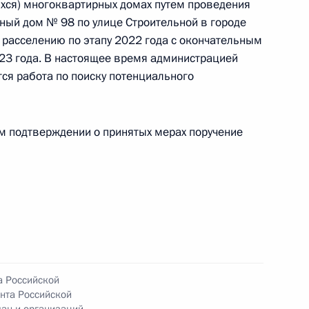
ихся) многоквартирных домах путем проведения
ный дом № 98 по улице Строительной в городе
ного по итогам личного приёма в режиме видео-
 расселению по этапу 2022 года с окончательным
ского края, проведённого по поручению
23 года. В настоящее время администрацией
 начальником Управления Президента
ся работа по поиску потенциального
с обращениями граждан и организаций
ой Президента Российской Федерации
я 2021 года
ом подтверждении о принятых мерах поручение
ручения, данного по итогам личного приёма
жительницы Пермского края, проведённого
кой Федерации начальником Управления
а Российской
нта Российской
 по работе с обращениями граждан