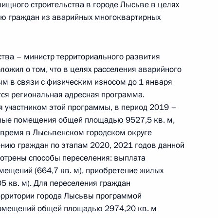
ищного строительства в городе Лысьве в целях
с обращениями граждан и организаций
ю граждан из аварийных многоквартирных
ой Президента Российской Федерации
я 2021 года
тва – министр территориального развития
ложил о том, что в целях расселения аварийного
м в связи с физическим износом до 1 января
тся региональная адресная программа.
я участником этой программы, в период 2019 –
ы), данное по итогам личного приёма в режиме
илые помещения общей площадью 9527,5 кв. м,
ы Пермского края, проведённого по поручению
 время в Лысьвенском городском округе
 начальником Управления Президента
нию граждан по этапам 2020, 2021 годов данной
с обращениями граждан и организаций
мотрены способы переселения: выплата
ой Президента Российской Федерации
ещений (664,7 кв. м), приобретение жилых
я 2021 года
5 кв. м). Для переселения граждан
территории города Лысьвы программой
омещений общей площадью 2974,20 кв. м