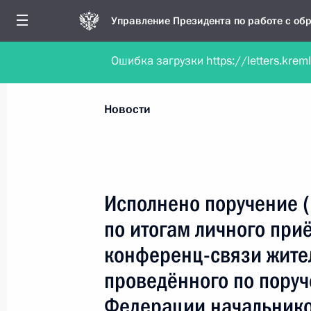
Управление Президента по работе с о
Ошибка загрузки https://letters.krem
Обратиться в форме электронного докуме
Все новости
Личный приём
Мобильна
Новости
Поиск по руководителю, географии и тематике
Исполнено поручение 
по итогам личного при
Все руководители, регионы, города и темы
конференц-связи жите
проведённого по пору
Федерации начальнико