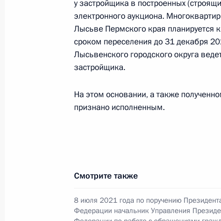
у застройщика в построенных (строящ
электронного аукциона. Многоквартир
О ходе исполнения поручения, дан
Лысьве Пермского края планируется к
конференц-связи жительницы Перм
сроком переселения до 31 декабря 20
Президента Российской Федерации
Лысьвенского городского округа ведет
Российской Федерации по работе 
застройщика.
Михаилом Михайловским в Приёмн
по приёму граждан в Москве 8 июл
На этом основании, а также полученн
признано исполненным.
1 сентября 2022 года, 21:07
1 октября 2021 года, пятница
Продолжен контроль исполнения по
Смотрите также
в режиме видео-конференц-связи 
по поручению Президента Российс
8 июля 2021 года по поручению Президент
Федерации начальник Управления Президе
Президента Российской Федерации