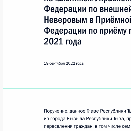
Кызыл
Федерации по внешней
Неверовым в Приёмной
Показа
Федерации по приёму 
2021 года
О ходе исполнения поручения, дан
конференц-связи жительницы Респ
Президента Российской Федерации
19 сентября 2022 года
Российской Федерации по развит
технологий и инфраструктуры связ
Федерации по приёму граждан в М
17 октября 2022 года, 19:11
Поручение, данное Главе Республики 
из города Кызыла Республики Тыва, п
14 октября 2022 года, пятница
переселения граждан, в том числе се