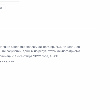
 по приёму граждан в Москве 21 января
л
ик
ован в разделах:
Новости личного приёма
,
Доклады об
ного по итогам личного приёма в режиме видео-
нии поручений, данных по результатам личного приёма
бликации:
19 сентября 2022 года, 18:08
блики Тыва, проведённого по поручению
ая версия
 начальником Управления Президента
 политике Игорем Неверовым в Приёмной
 по приёму граждан в Москве 21 января