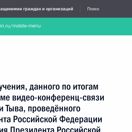
бращениями граждан и организаций
Поиск
lin.ru/mobile-menu
нта
Обратиться в устной форме
Новости
Обзоры обращени
я приёмная
октябрь, 2022
учения, данного по итогам
име видео-конференц-связи
и Тыва, проведённого
нта Российской Федерации
ия Президента Российской