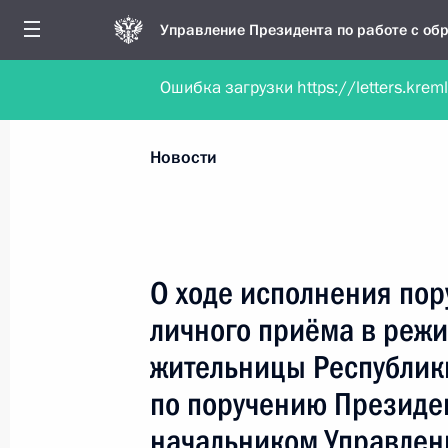
Управление Президента по работе с о
Ошибка загрузки https://letters.krem
Обратиться в форме электронного докуме
Все новости
Личный приём
Мобильна
Новости
Поиск по руководителю, географии и тематике
О ходе исполнения пор
личного приёма в реж
Все руководители, регионы, города и темы
жительницы Республик
по поручению Президе
начальником Управлен