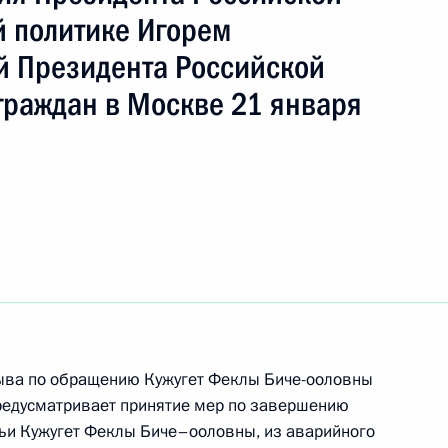
 политике Игорем
 Президента Российской
ть следующие материалы
граждан в Москве 21 января
ного по итогам личного приёма в режиме видео-
ублики Тывы, проведённого по поручению
 начальником Управления Президента
ию информационно-коммуникационных
и в Приёмной Президента Российской
оскве 8 ноября 2019 года
Тыва по обращению Кужугет Феклы Биче-ооловны
редусматривает принятие мер по завершению
мьи Кужугет Феклы Биче–ооловны, из аварийного