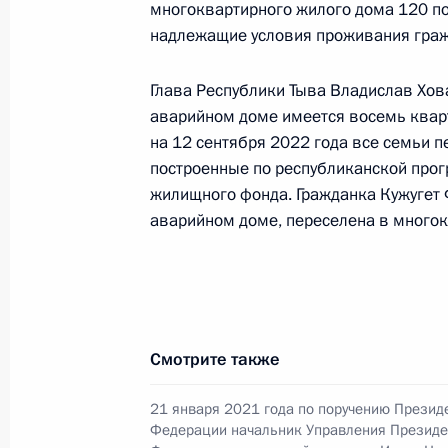
многоквартирного жилого дома 120 по
Продолжен контроль исполнения по
надлежащие условия проживания гражд
в режиме видео-конференц-связи ж
по поручению Президента Российс
Глава Республики Тыва Владислав Хова
Российской Федерации Владимиром
аварийном доме имеется восемь кварт
Федерации по приёму граждан в М
на 12 сентября 2022 года все семьи 
14 октября 2022 года, 17:58
построенные по республиканской про
жилищного фонда. Гражданка Кужугет
аварийном доме, переселена в много
О ходе исполнения поручения, дан
конференц-связи жительницы Респу
Президента Российской Федерации
Владимиром Толстым в Приёмной П
граждан в Москве 16 ноября 2021
Смотрите также
14 октября 2022 года, 17:52
21 января 2021 года по поручению Презид
Федерации начальник Управления Президе