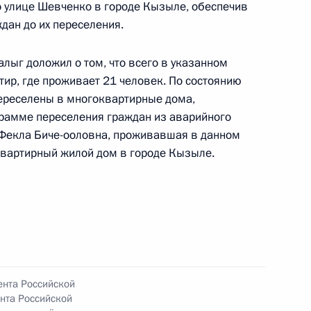
 улице Шевченко в городе Кызыле, обеспечив
ручения, данного по итогам личного приёма
ан до их переселения.
ительницы Республики Тыва, проведённого
кой Федерации советником Президента
лыг доложил о том, что всего в указанном
 Толстым в Приёмной Президента Российской
ир, где проживает 21 человек. По состоянию
оскве 16 ноября 2021 года
переселены в многоквартирные дома,
грамме переселения граждан из аварийного
 Фекла Биче-ооловна, проживавшая в данном
квартирный жилой дом в городе Кызыле.
ного по итогам личного приёма в режиме видео-
блики Тыва, проведённого по поручению
 советником Президента Российской Федерации
резидента Российской Федерации по приёму
 года
ента Российской
нта Российской