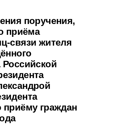
ения поручения,
о приёма
ц-связи жителя
дённого
 Российской
резидента
лександрой
езидента
 приёму граждан
года