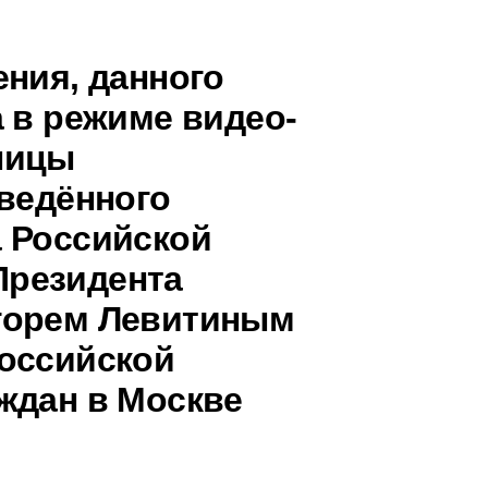
ения, данного
 в режиме видео-
ницы
оведённого
 Российской
Президента
горем Левитиным
оссийской
ждан в Москве