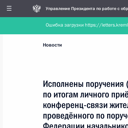
Управление Президента по работе с о
Ошибка загрузки https://letters.krem
Обратиться в форме электронного докуме
Все новости
Личный приём
Мобильна
Новости
Поиск по руководителю, географии и тематике
Исполнены поручения (
по итогам личного при
Все руководители, регионы, города и темы
конференц-связи жите
проведённого по пору
Федерации начальнико