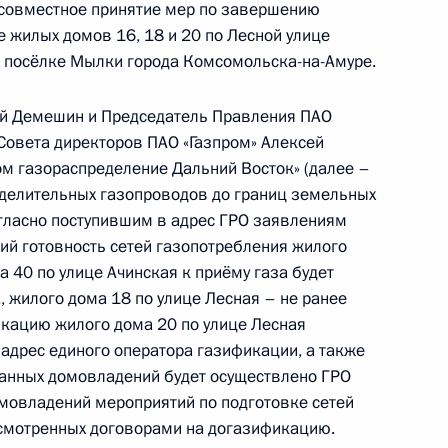
кой Федерации первым заместителем
 совместное принятие мер по завершению
идента Российской Федерации Алексеем
 жилых домов 16, 18 и 20 по Лесной улице
Российской Федерации по приёму граждан
 в посёлке Мылки города Комсомольска-на-Амуре.
ий Демешин и Председатель Правления ПАО
 Совета директоров ПАО «Газпром» Алексей
ом газораспределение Дальний Восток» (далее –
еделительных газопроводов до границ земельных
гласно поступившим в адрес ГРО заявлениям
й готовность сетей газопотребления жилого
ного по итогам личного приёма в режиме видео-
а 40 по улице Ачинская к приёму газа будет
ровского края, проведённого по поручению
., жилого дома 18 по улице Лесная – не ранее
 первым заместителем Руководителя
икацию жилого дома 20 по улице Лесная
йской Федерации Алексеем Громовым
 адрес единого оператора газификации, а также
й Федерации по приёму граждан в Москве
занных домовладений будет осуществлено ГРО
мовладений мероприятий по подготовке сетей
усмотренных договорами на догазификацию.