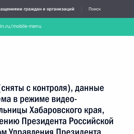
бращениями граждан и организаций
Поиск
lin.ru/mobile-menu
нта
Обратиться в устной форме
Новости
Обзоры обращени
я приёмная
август, 2026
сняты с контроля), данные
ёма в режиме видео-
льницы Хабаровского края,
чению Президента Российской
м Управления Президента