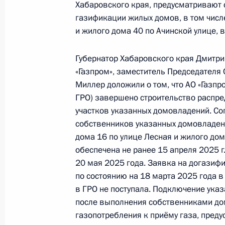
по поручению Президента Российс
Хабаровского края, предусматривают
Руководителя Администрации През
газификации жилых домов, в том числе
Громовым в Приёмной Президента 
и жилого дома 40 по Ачинской улице,
в Москве 6 февраля 2018 года
Губернатор Хабаровского края Дмитр
27 июля 2026 года, 17:48
«Газпром», заместитель Председателя
Миллер доложили о том, что АО «Газпр
ГРО) завершено строительство распр
20 июля, понедельник
участков указанных домовладений. Со
собственников указанных домовладени
О ходе исполнения поручения, дан
дома 16 по улице Лесная и жилого дом
конференц-связи жительницы Хаба
обеспечена не ранее 15 апреля 2025 г
Президента Российской Федерации
20 мая 2025 года. Заявка на догазиф
Администрации Президента Росси
по состоянию на 18 марта 2025 года в
в Приёмной Президента Российско
в ГРО не поступала. Подключение ука
6 февраля 2018 года
после выполнения собственниками до
20 июля 2026 года, 18:12
газопотребления к приёму газа, пред