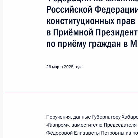
Комсомольск-на-Амуре
Российской Федерации
конституционных прав 
5 августа, среда
в Приёмной Президент
О ходе принятия мер по итогам ли
по приёму граждан в М
жителя Хабаровского края, провед
Федерации начальником Управлени
с обращениями граждан и организ
26 марта 2025 года
Федерации по приёму граждан в М
5 августа 2026 года, 16:46
27 июля, понедельник
Поручения, данные Губернатору Хабар
Продлён контроль исполнения пору
«Газпром», заместителю Председателя
в режиме видео-конференц-связи ж
Фёдоровой Елизаветы Петровны из по