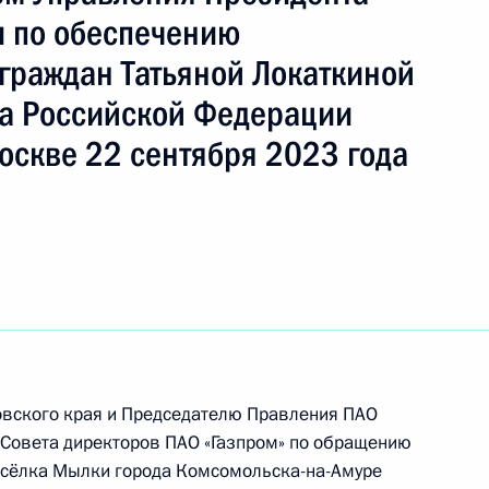
 по обеспечению
граждан Татьяной Локаткиной
а Российской Федерации
чного приёма в режиме видео-конференц-связи
оскве 22 сентября 2023 года
ённого по поручению Президента Российской
я Президента Российской Федерации по работе
аций в Приёмной Президента Российской
оскве 19 марта 2019 года
овского края и Председателю Правления ПАО
чения, данного по итогам личного приёма
 Совета директоров ПАО «Газпром» по обращению
ительницы Хабаровского края, проведённого
сёлка Мылки города Комсомольска-на-Амуре