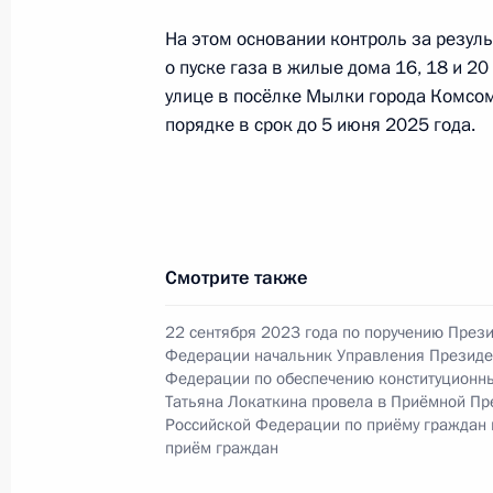
На этом основании контроль за резу
о пуске газа в жилые дома 16, 18 и 20
15 мая, пятница
улице в посёлке Мылки города Комсо
Продлён контроль исполнения пору
порядке в срок до 5 июня 2025 года.
в режиме видео-конференц-связи ж
по поручению Президента Российс
Президента Российской Федерации
и организаций в Приёмной Презид
в Москве 25 июля 2024 года
Смотрите также
15 мая 2026 года, 17:08
22 сентября 2023 года по поручению През
Федерации начальник Управления Президе
Федерации по обеспечению конституционн
Татьяна Локаткина провела в Приёмной Пр
О ходе исполнения поручения, дан
Российской Федерации по приёму граждан
конференц-связи жительницы Хаба
приём граждан
Президента Российской Федерации