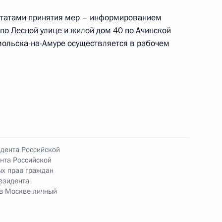
льтатами принятия мер – информированием
 по Лесной улице и жилой дом 40 по Ачинской
мольска-на-Амуре осуществляется в рабочем
чения, данного по итогам личного приёма
ительницы Хабаровского края, проведённого
кой Федерации начальником Управления
 по работе с обращениями граждан
ента Российской Федерации по приёму граждан
идента Российской
нта Российской
ых прав граждан
езидента
ного по итогам личного приёма в режиме видео-
 в Москве личный
ровского края, проведённого по поручению
 начальником Управления Президента