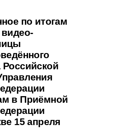
нное по итогам
 видео-
ницы
оведённого
 Российской
Управления
Федерации
ам в Приёмной
Федерации
ве 15 апреля