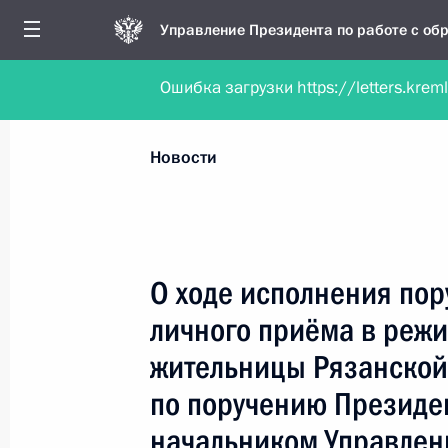
Управление Президента по работе с о
Ошибка загрузки https://letters.krem
Обратиться в форме электронного докуме
Все новости
Личный приём
Мобильна
Новости
Поиск по руководителю, географии и тематике
О ходе исполнения пор
личного приёма в реж
Все руководители, регионы, города и темы
жительницы Рязанской
по поручению Президе
начальником Управлен