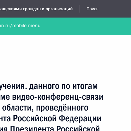
бращениями граждан и организаций
Поиск
lin.ru/mobile-menu
нта
Обратиться в устной форме
Новости
Обзоры обращени
я приёмная
октябрь, 2024
учения, данного по итогам
име видео-конференц-связи
 области, проведённого
нта Российской Федерации
ия Президента Российской