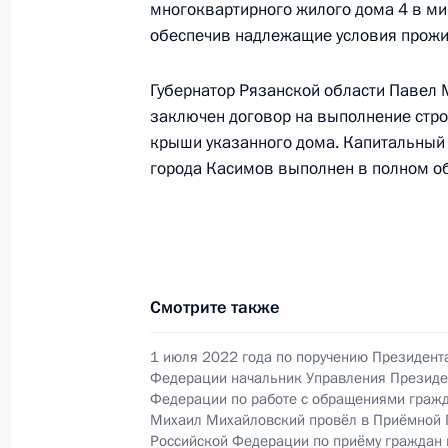
видео-конференц-связи жительницы
многоквартирного жилого дома 4 в ми
по поручению Президента Российс
обеспечив надлежащие условия прожи
Президента Российской Федерации
и организаций Михаилом Михайлов
Губернатор Рязанской области Павел М
Федерации по приёму граждан в М
заключен договор на выполнение стр
крыши указанного дома. Капитальный
10 ноября 2022 года, 18:48
города Касимов выполнен в полном о
О ходе исполнения поручения, дан
конференц-связи жительницы Рязан
Президента Российской Федерации
Смотрите также
Российской Федерации по работе 
Михаилом Михайловским в Приёмн
1 июля 2022 года по поручению Президент
по приёму граждан в Москве 1 июл
Федерации начальник Управления Президе
Федерации по работе с обращениями гражд
10 ноября 2022 года, 18:33
Михаил Михайловский провёл в Приёмной 
Российской Федерации по приёму граждан