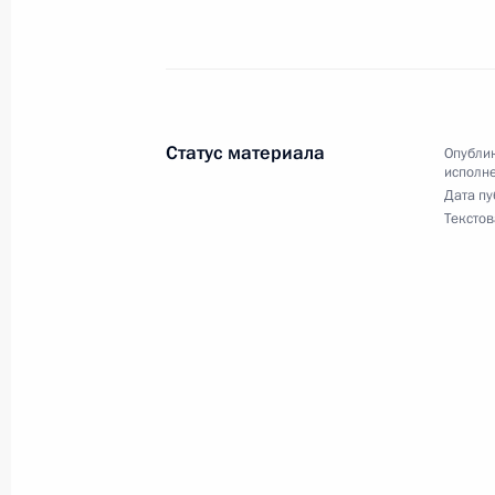
Российской Федерации Андреем Фу
Федерации по приёму граждан в Мо
1 июля 2021 года, 22:14
Статус материала
Опублик
29 июня 2021 года, вторник
исполне
Дата пу
О ходе исполнения поручения, дан
Текстов
конференц-связи жительницы Рязан
Президента Российской Федераци
Федерации Андреем Фурсенко в Пр
по приёму граждан в Москве 6 окт
29 июня 2021 года, 21:48
27 октября 2020 года, вторник