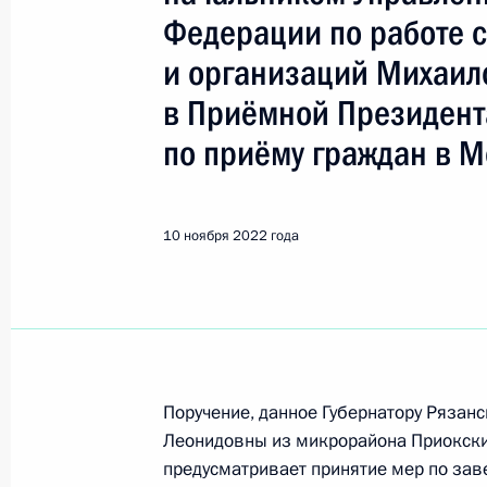
Касимов
Федерации по работе 
и организаций Михаи
18 октября 2024 года, пятница
в Приёмной Президент
Исполнены поручения, данные по р
по приёму граждан в М
по поручению Президента Российс
Федеральной службы по надзору в 
и массовых коммуникаций по Цент
10 ноября 2022 года
Сокоушиным в Приёмной Президент
в Москве 17 сентября 2024 года
18 октября 2024 года, 16:34
10 ноября 2022 года, четверг
Поручение, данное Губернатору Рязан
Леонидовны из микрорайона Приокски
Исполнено поручение (меры принят
предусматривает принятие мер по за