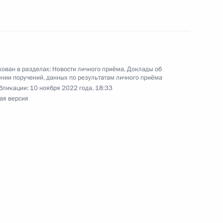
рсенко в Приёмной Президента Российской
скве 6 октября 2020 года
ован в разделах:
Новости личного приёма
,
Доклады об
нии поручений, данных по результатам личного приёма
бликации:
10 ноября 2022 года, 18:33
ного по итогам личного приёма в режиме видео-
ая версия
ской области, проведённого по поручению
и помощником Президента Российской
иёмной Президента Российской Федерации
ября 2020 года