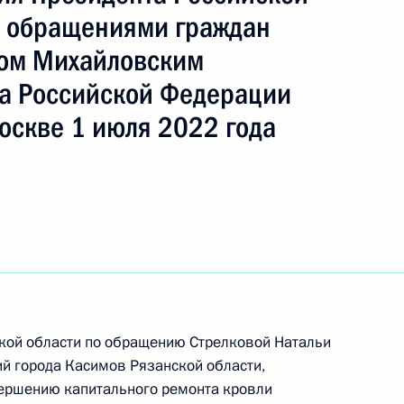
с обращениями граждан
лом Михайловским
а Российской Федерации
езультатам личного приёма, проведённого
оскве 1 июля 2022 года
кой Федерации руководителем Управления
сфере связи, информационных технологий
ральному федеральному округу Дмитрием
а Российской Федерации по приёму граждан
ской области по обращению Стрелковой Натальи
й города Касимов Рязанской области,
ы), данное по итогам личного приёма в режиме
вершению капитального ремонта кровли