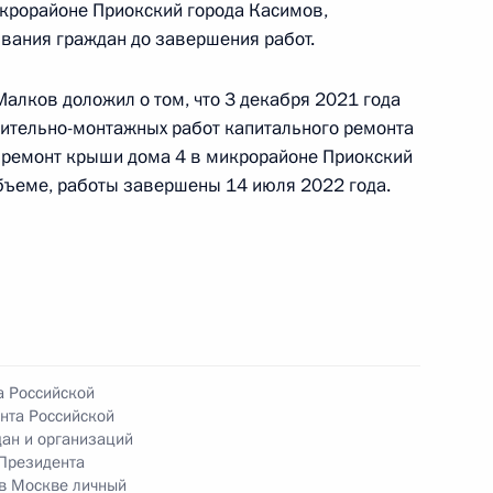
 Рязанской области, проведённого
крорайоне Приокский города Касимов,
кой Федерации начальником Управления
вания граждан до завершения работ.
 по работе с обращениями граждан
ским в Приёмной Президента Российской
алков доложил о том, что 3 декабря 2021 года
оскве 1 июля 2022 года
оительно-монтажных работ капитального ремонта
 ремонт крыши дома 4 в микрорайоне Приокский
бъеме, работы завершены 14 июля 2022 года.
ного по итогам личного приёма в режиме видео-
ской области, проведённого по поручению
 начальником Управления Президента
с обращениями граждан и организаций
ой Президента Российской Федерации
а Российской
я 2022 года
нта Российской
ан и организаций
Президента
 в Москве личный