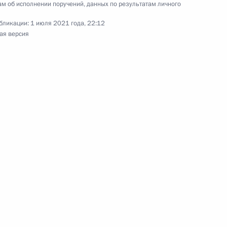
м об исполнении поручений, данных по результатам личного
оскве 24 ноября 2020 года
бликации:
1 июля 2021 года, 22:12
ая версия
ного по итогам личного приёма в режиме видео-
нодарского края, проведённого по поручению
и помощником Президента Российской
ьного управления Президента Российской
 Приёмной Президента Российской Федерации
ября 2020 года