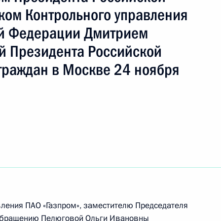
ком Контрольного управления
ой Федерации Дмитрием
й Президента Российской
боты мобильной приёмной Президента
граждан в Москве 24 ноября
рском крае
дента Российской Федерации в Краснодарском
ления ПАО «Газпром», заместителю Председателя
 обращению Пелюговой Ольги Ивановны