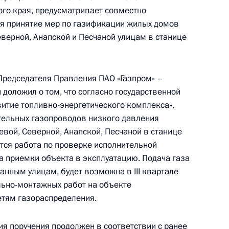
ы), данное по итогам личного приёма в режиме
ого края, предусматривает совместно
ы Краснодарского края, проведённого
ая принятие мер по газификации жилых домов
еверной, Анапской и Песчаной улицам в станице
кой Федерации начальником Управления
 по обеспечению конституционных прав граждан
Президента Российской Федерации по приёму
редседателя Правления ПАО «Газпром» –
2 года
доложил о том, что согласно государственной
итие топливно-энергетического комплекса»,
тельных газопроводов низкого давления
евой, Северной, Анапской, Песчаной в станице
тся работа по проверке исполнительной
а приемки объекта в эксплуатацию. Подача газа
ного по итогам личного приёма в режиме видео-
анным улицам, будет возможна в III квартале
нодарского края, проведённого по поручению
льно-монтажных работ на объекте
 начальником Управления Президента
етям газораспределения.
ению конституционных прав граждан Татьяной
а Российской Федерации по приёму граждан
ия поручения продолжен в соответствии с ранее