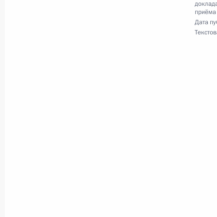
доклада
Федерации по приёму граждан в М
приёма
Дата пу
27 июля 2022 года, 21:29
Текстов
29 июня 2022 года, среда
О ходе исполнения поручения, дан
конференц-связи жительницы Крас
Президента Российской Федераци
Федерации – начальником Контрол
Федерации Дмитрием Шальковым в
по приёму граждан в Москве 24 но
29 июня 2022 года, 18:55