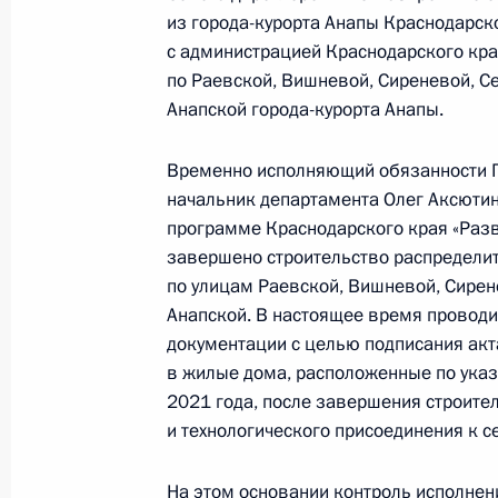
Исполнено поручение (меры принят
из города-курорта Анапы Краснодарск
видео-конференц-связи жительниц
с администрацией Краснодарского кр
по Раевской, Вишневой, Сиреневой, С
по поручению Президента Российс
Анапской города-курорта Анапы.
Президента Российской Федерации
Татьяной Локаткиной в Приёмной 
Временно исполняющий обязанности П
граждан в Москве 15 февраля 202
начальник департамента Олег Аксютин 
31 мая 2023 года, 20:14
программе Краснодарского края «Разв
завершено строительство распредели
по улицам Раевской, Вишневой, Сирен
26 мая 2023 года, пятница
Анапской. В настоящее время проводи
документации с целью подписания акт
О ходе исполнения поручения, дан
в жилые дома, расположенные по указ
конференц-связи жительницы Крас
2021 года, после завершения строите
Президента Российской Федерации
и технологического присоединения к с
Российской Федерации по обеспеч
Локаткиной в Приёмной Президент
На этом основании контроль исполнен