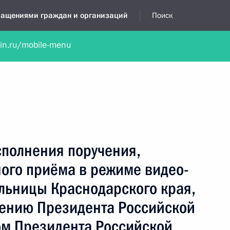
бращениями граждан и организаций
Поиск
lin.ru/mobile-menu
нта
Обратиться в устной форме
Новости
Обзоры обращени
я приёмная
август, 2026
сполнения поручения,
ного приёма в режиме видео-
льницы Краснодарского края,
чению Президента Российской
м Президента Российской