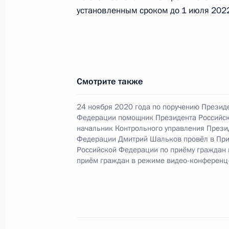
в Москве 15 февраля 2022 года
установленным сроком до 1 июля 2022
26 мая 2023 года, 19:42
7 апреля 2023 года, пятница
Смотрите также
Продлён контроль исполнения пору
в режиме видео-конференц-связи 
24 ноября 2020 года по поручению Презид
Федерации помощник Президента Российс
по поручению Президента Российс
начальник Контрольного управления Прези
Президента Российской Федерации
Федерации Дмитрий Шальков провёл в Пр
Татьяной Локаткиной в Приёмной 
Российской Федерации по приёму граждан
граждан в Москве 15 февраля 202
приём граждан в режиме видео-конференц
7 апреля 2023 года, 17:48
5 апреля 2023 года, среда