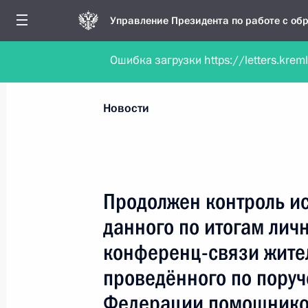
Управление Президента по работе с о
Ошибка загрузки https://letters.krem
Обратиться в форме электронного докуме
Все новости
Личный приём
Мобильна
Новости
Поиск по руководителю, географии и тематике
Продолжен контроль и
данного по итогам лич
Все руководители, регионы, города и темы
конференц-связи жите
проведённого по пору
Федерации помощнико