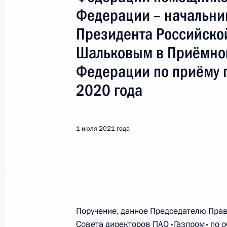
Анапа
Федерации – начальни
Президента Российск
4 августа, вторник
Шальковым в Приёмно
Перечень поручений по итогам ра
Федерации по приёму 
Российской Федерации в Краснода
2020 года
4 августа 2026 года, 17:25
1 июля 2021 года
Работа мобильной приёмной Прези
крае
4 августа 2026 года, 17:23
Поручение, данное Председателю Прав
31 мая 2023 года, среда
Совета директоров ПАО «Газпром» по