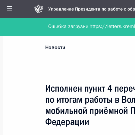
Управление Президента по работе с о
Ошибка загрузки https://letters.krem
Обратиться в форме электронного докуме
Все новости
Личный приём
Мобильна
Новости
Поиск по руководителю, географии и тематике
Исполнен пункт 4 пере
по итогам работы в Во
Все руководители, регионы, города и темы
мобильной приёмной П
Федерации