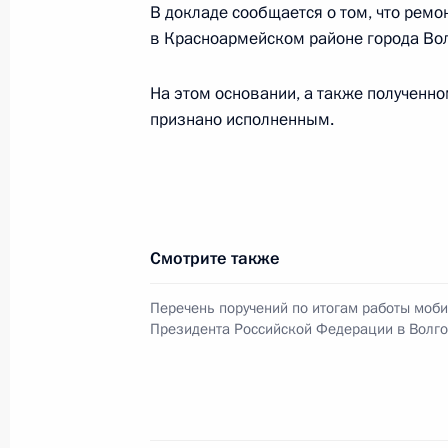
В докладе сообщается о том, что ремо
Президента Российской Федерации
в Красноармейском районе города Во
Президента Российской Федерации
граждан
На этом основании, а также полученн
20 марта 2024 года, 16:42
признано исполненным.
19 сентября 2023 года, вторник
Исполнено поручение (меры принят
Смотрите также
видео-конференц-связи жительницы
по поручению Президента Россий
Перечень поручений по итогам работы моб
Российской Федерации – начальни
Президента Российской Федерации в Волго
Президента Российской Федерации
Российской Федерации по приёму 
19 сентября 2023 года, 18:47