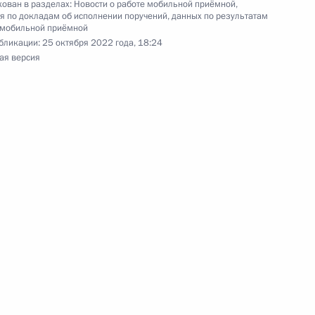
ован в разделах:
Новости о работе мобильной приёмной
,
 по докладам об исполнении поручений, данных по результатам
 мобильной приёмной
я поручений, данных по итогам работы
бликации:
25 октября 2022 года, 18:24
ая версия
ой приёмной Президента Российской Федерации
ию Президента Российской Федерации
Федерации – начальник Государственно-
 Российской Федерации Лариса Брычева
оссийской Федерации по приёму граждан