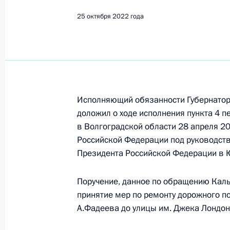
Волгоград
25 октября 2022 года
Показа
О ходе исполнения поручения, дан
конференц-связи жительницы Волго
Исполняющий обязанности Губернатор
Президента Российской Федерации
доложил о ходе исполнения пункта 4 п
в Приёмной Президента Российско
в Волгоградской области 28 апреля 2
20 марта 2024 года
Российской Федерации под руководст
Президента Российской Федерации в 
31 октября 2024 года, 15:46
Поручение, данное по обращению Каль
принятие мер по ремонту дорожного по
20 марта 2024 года, среда
А.Фадеева до улицы им. Джека Лондон
20 марта 2024 года по поручению