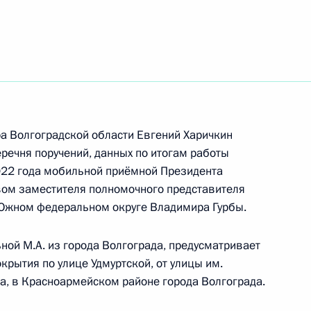
ть следующие материалы
ного по итогам личного приёма в режиме видео-
градской области, проведённого по поручению
а Волгоградской области Евгений Харичкин
 советником Президента Российской Федерации
еречня поручений, данных по итогам работы
й Федерации по приёму граждан в Москве
022 года мобильной приёмной Президента
вом заместителя полномочного представителя
Южном федеральном округе Владимира Гурбы.
ной М.А. из города Волгограда, предусматривает
крытия по улице Удмуртской, от улицы им.
а, в Красноармейском районе города Волгограда.
 Президента Российской Федерации советник