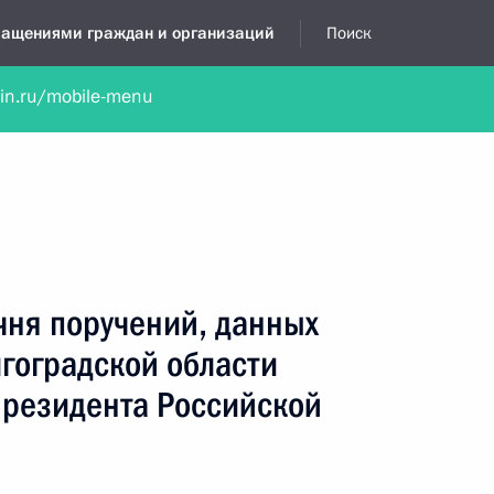
бращениями граждан и организаций
Поиск
lin.ru/mobile-menu
нта
Обратиться в устной форме
Новости
Обзоры обращени
я приёмная
март, 2024
чня поручений, данных
лгоградской области
резидента Российской