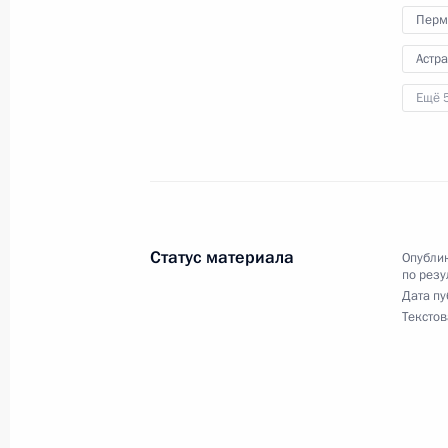
4 августа 2021 года, 21:53
Перм
Астра
8 июля 2021 года, четверг
Ещё 
8 июля 2021 года по поручению П
Управления Президента Российско
и организаций Михаил Михайловск
Федерации по приёму граждан в М
конференц-связи
Статус материала
Опублик
по резу
8 июля 2021 года, 19:59
Дата пу
Текстов
6 июля 2021 года, вторник
Исполнено поручение (снято с конт
в режиме видео-конференц-связи ж