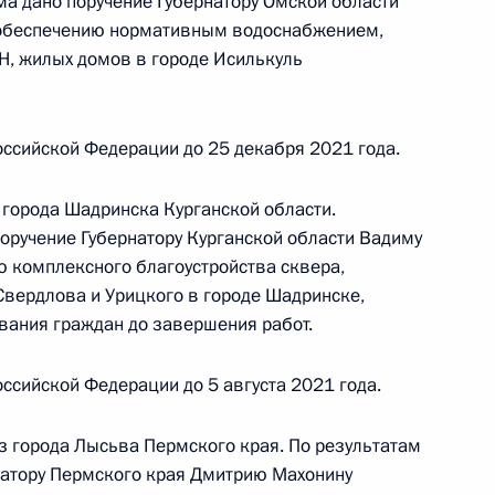
альному округу Дмитрий Гутыря провёл
ма дано поручение Губернатору Омской области
 обеспечению нормативным водоснабжением,
й Федерации по приёму граждан в Москве
, жилых домов в городе Исилькуль
ссийской Федерации до 25 декабря 2021 года.
 города Шадринска Курганской области.
поручение Губернатору Курганской области Вадиму
приёма в режиме видео-конференц-связи
 комплексного благоустройства сквера,
роведённого по поручению Президента
Свердлова и Урицкого в городе Шадринске,
м Экспертного управления Президента
вания граждан до завершения работ.
м Симоненко в Приёмной Президента
раждан в Москве 14 октября 2020 года
ссийской Федерации до 5 августа 2021 года.
из города Лысьва Пермского края. По результатам
натору Пермского края Дмитрию Махонину