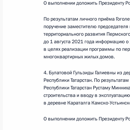
О выполнении доложить Президенту Ро
10 декабря 2021 года, 19:17
По результатам личного приёма Гогол
поручение заместителю председателя 
О ходе принятия мер по итогам ли
территориального развития Пермского
жительницы Курганской области, п
до 1 августа 2021 года информацию о
Российской Федерации начальнико
в целях реализации программы по пе
Российской Федерации Владимиро
многоквартирных жилых домов.
Российской Федерации по приёму г
10 декабря 2021 года, 19:05
4. Булатовой Гульзиды Галиевны из д
Республики Татарстан. По результатам
Республики Татарстан Рустаму Минни
строительства и вводу в эксплуатаци
23 сентября 2021 года, четверг
в деревне Караталга Камско-Устьинск
Продлён контроль в рабочем поряд
в режиме видео-конференц-связи ж
О выполнении доложить Президенту Ро
по поручению Президента Российс