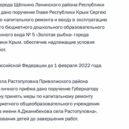
ой Федерации Владимиром Симоненко
орода Щёлкино Ленинского района Республики
й Федерации по приёму граждан в Москве 14
 дано поручение Главе Республики Крым Сергею
 капитального ремонта и вводу в эксплуатацию
ого бюджетного дошкольного образовательного
нного вида № 5 «Золотая рыбка» города
лики Крым, обеспечив надлежащие условия
от.
чного приёма в режиме видео-конференц-связи
роведённого по поручению Президента
ссийской Федерации до 1 февраля 2022 года.
м Экспертного управления Президента
м Симоненко в Приёмной Президента
ела Растопуловка Приволжского района
раждан в Москве 14 октября 2020 года
 личного приёма дано поручение Губернатору
у принять меры по капитальному ремонту
джетного общеобразовательного учреждения
 имени А.Джанибекова села Растопуловка»,
вания детей до завершения работ.