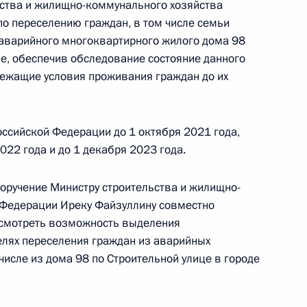
ьства и жилищно-коммунального хозяйства
чного приёма в режиме видео-конференц-связи
о переселению граждан, в том числе семьи
роведённого по поручению Президента
 аварийного многоквартирного жилого дома 98
м Экспертного управления Президента
ве, обеспечив обследование состояние данного
м Симоненко в Приёмной Президента
лежащие условия проживания граждан до их
раждан в Москве 14 октября 2020 года
ссийской Федерации до 1 октября 2021 года,
022 года и до 1 декабря 2023 года.
поручение Министру строительства и жилищно-
ке за принятием мер по итогам личного приёма
 Федерации Иреку Файзуллину совместно
ительницы Курганской области, проведённого
ссмотреть возможность выделения
кой Федерации начальником Экспертного
елях переселения граждан из аварийных
ой Федерации Владимиром Симоненко
исле из дома 98 по Строительной улице в городе
й Федерации по приёму граждан в Москве 14