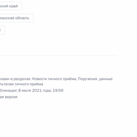
ский край
ханская область
5
резидента Российской Федерации начальник
й Федерации по работе с обращениями граждан
ий провёл в Приёмной Президента Российской
оскве личный приём граждан в режиме видео-
ован в разделах:
Новости личного приёма
,
Поручения, данные
льтатам личного приёма
бликации:
8 июля 2021 года, 19:59
ая версия
роля), данное по итогам личного приёма
ительницы Курганской области, проведённого