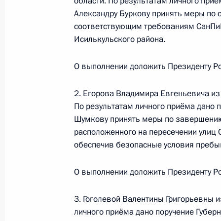
Федерации по Центральному федер
области. По результатам личного приё
Александру Буркову принять меры по
в Приёмной Президента Российско
соответствующим требованиям СанПиН
личный приём граждан
Исилькульского района.
24 октября 2025 года, 16:11
О выполнении доложить Президенту Ро
16 января 2023 года, понедельник
2. Егорова Владимира Евгеньевича из
По результатам личного приёма дано 
Приняты меры по итогам личного 
Шумкову принять меры по завершению
жительницы Курганской области, п
расположенного на пересечении улиц 
Российской Федерации начальнико
обеспечив безопасные условия пребы
Российской Федерации Владимиро
Российской Федерации по приёму г
О выполнении доложить Президенту Ро
16 января 2023 года, 19:54
3. Гоголевой Валентины Григорьевны 
личного приёма дано поручение Губер