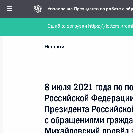
Управление Президента по работе с о
Ошибка загрузки https://letters.krem
Обратиться в форме электронного докуме
Все новости
Личный приём
Мобильна
Новости
Поиск по руководителю, географии и тематике
8 июля 2021 года по 
Российской Федерации
Все руководители, регионы, города и темы
Президента Российско
с обращениями гражда
Михайловский провёл 