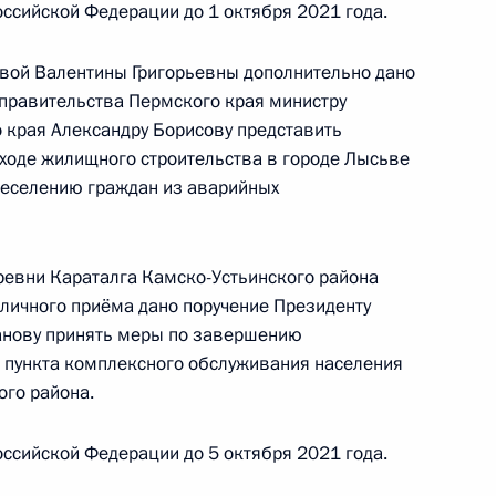
ссийской Федерации до 1 октября 2021 года.
евой Валентины Григорьевны дополнительно дано
правительства Пермского края министру
чного приёма в режиме видео-конференц-связи
 края Александру Борисову представить
роведённого по поручению Президента
 ходе жилищного строительства в городе Лысьве
м Экспертного управления Президента
реселению граждан из аварийных
м Симоненко в Приёмной Президента
раждан в Москве 14 октября 2020 года
еревни Караталга Камско-Устьинского района
 личного приёма дано поручение Президенту
ханову принять меры по завершению
ю пункта комплексного обслуживания населения
ого района.
ке за принятием мер по итогам личного приёма
ительницы Курганской области, проведённого
ссийской Федерации до 5 октября 2021 года.
кой Федерации начальником Экспертного