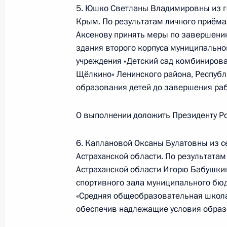
управления Президента Российск
5. Юшко Светланы Владимировны из г
в Приёмной Президента Российско
Крым. По результатам личного приёма
октября 2020 года
Аксенову принять меры по завершению
здания второго корпуса муниципальн
23 сентября 2021 года, 19:35
учреждения «Детский сад комбинирова
Щёлкино» Ленинского района, Респуб
образования детей до завершения раб
О ходе принятия мер по итогам ли
жительницы Курганской области, п
О выполнении доложить Президенту Ро
Российской Федерации начальнико
Российской Федерации Владимиро
6. Каплановой Оксаны Булатовны из с
Российской Федерации по приёму г
Астраханской области. По результатам
Астраханской области Игорю Бабушкин
23 сентября 2021 года, 17:36
спортивного зала муниципального бю
«Средняя общеобразовательная школа
обеспечив надлежащие условия образо
4 августа 2021 года, среда