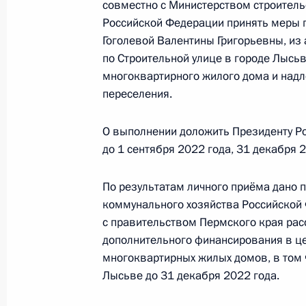
совместно с Министерством строител
О ходе принятия мер по итогам ли
Российской Федерации принять меры п
жительницы Курганской области, п
Гоголевой Валентины Григорьевны, из
Российской Федерации начальнико
по Строительной улице в городе Лысь
Российской Федерации Владимиро
многоквартирного жилого дома и над
Российской Федерации по приёму г
переселения.
16 января 2023 года, 19:42
О выполнении доложить Президенту Ро
до 1 сентября 2022 года, 31 декабря 2
10 декабря 2021 года, пятница
По результатам личного приёма дано 
Продлён контроль в рабочем поряд
коммунального хозяйства Российской
в режиме видео-конференц-связи ж
с правительством Пермского края ра
по поручению Президента Российс
дополнительного финансирования в ц
управления Президента Российск
многоквартирных жилых домов, в том ч
в Приёмной Президента Российско
Лысьве до 31 декабря 2022 года.
октября 2020 года