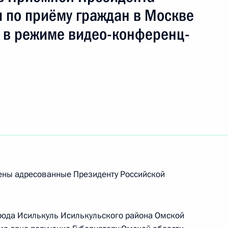
 по приёму граждан в Москве
 в режиме видео-конференц-
езультатам личного приёма, проведённого
кой Федерации начальником Управления
енних дел Российской Федерации
ругу Дмитрием Гутырей в Приёмной Президента
раждан в Москве 24 октября 2025 года
рены адресованные Президенту Российской
ию Президента Российской Федерации
те Министерства внутренних дел Российской
рода Исилькуль Исилькульского района Омской