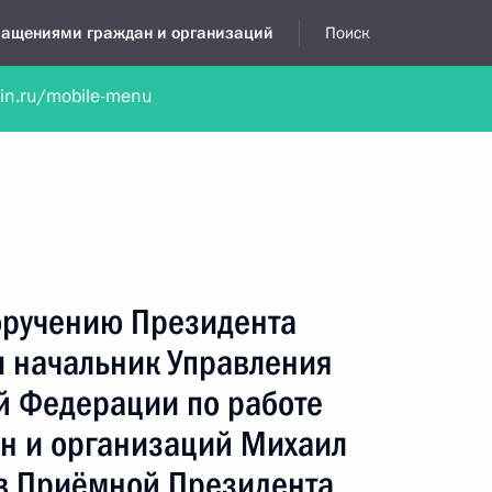
бращениями граждан и организаций
Поиск
lin.ru/mobile-menu
нта
Обратиться в устной форме
Новости
Обзоры обращени
я приёмная
декабрь, 2025
поручению Президента
 начальник Управления
й Федерации по работе
н и организаций Михаил
в Приёмной Президента