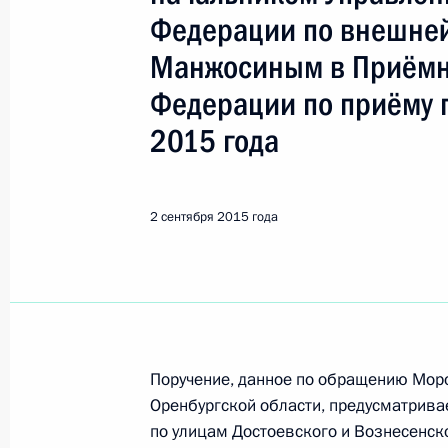
Показа
Федерации по внешней
Манжосиным в Приёмн
О ходе исполнения поручения, дан
Федерации по приёму 
конференц-связи жительницы Тверс
Президента Российской Федерации
2015 года
Российской Федерации Дмитрием 
Российской Федерации по приёму г
2 сентября 2015 года
3 сентября 2015 года, 13:36
О ходе исполнения поручения, дан
конференц-связи жителя Саратовск
Президента Российской Федерации
Поручение, данное по обращению Мор
Российской Федерации Сергеем Ив
Оренбургской области, предусматривае
Федерации по приёму граждан в М
по улицам Достоевского и Вознесенско