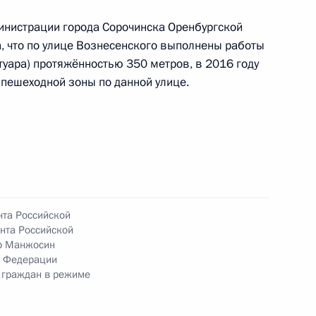
нистрации города Сорочинска Оренбургской
, что по улице Вознесенского выполнены работы
туара) протяжённостью 350 метров, в 2016 году
ного по итогам личного приёма в режиме видео-
 пешеходной зоны по данной улице.
чаево-Черкесской Республики, проведённого
кой Федерации руководителем Канцелярии
 Александром Голублевым в Приёмной
 по приёму граждан в Москве 13 мая 2015 года
нта Российской
нта Российской
ного по итогам личного приёма в режиме видео-
р Манжосин
одской области, проведённого по поручению
й Федерации
 начальником Управления Президента
 граждан в режиме
но-экономическому сотрудничеству
ружества Независимых Государств, Республикой