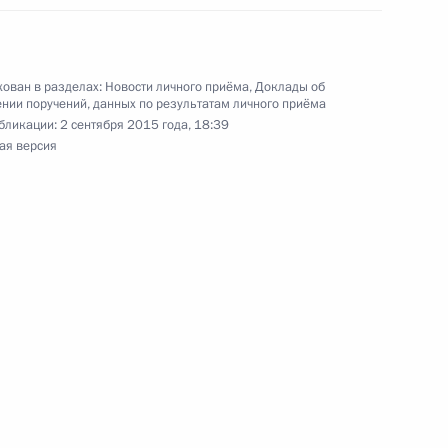
нежской области, проведённого по поручению
и помощником Президента Российской
 Приёмной Президента Российской Федерации
я 2015 года
ован в разделах:
Новости личного приёма
,
Доклады об
нии поручений, данных по результатам личного приёма
бликации:
2 сентября 2015 года, 18:39
ая версия
ного по итогам личного приёма в режиме видео-
товской области, проведённого по поручению
и помощником Президента Российской
 Приёмной Президента Российской Федерации
я 2015 года