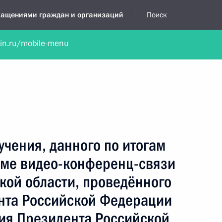
бращениями граждан и организаций
Поиск
lin.ru/mobile-menu
нта
Обратиться в устной форме
Новости
Обзоры обращени
я приёмная
сентябрь, 2015
учения, данного по итогам
име видео-конференц-связи
кой области, проведённого
нта Российской Федерации
ия Президента Российской