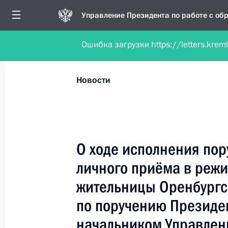
Управление Президента по работе с о
Ошибка загрузки https://letters.krem
Обратиться в форме электронного докуме
Все новости
Личный приём
Мобильна
Новости
Поиск по руководителю, географии и тематике
О ходе исполнения пор
личного приёма в реж
Все руководители, регионы, города и темы
жительницы Оренбургс
по поручению Президе
начальником Управлен