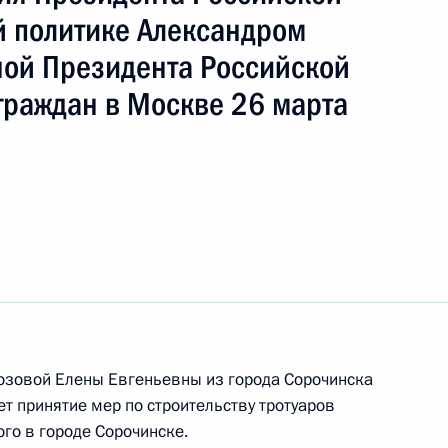
ть следующие материалы
 политике Александром
ой Президента Российской
ного по итогам личного приёма в режиме видео-
граждан в Москве 26 марта
кой области, проведённого по поручению
 начальником Референтуры Президента
Калимулиным в Приёмной Президента
раждан в Москве 18 сентября 2013 года
ного по итогам личного приёма в режиме видео-
ой области, проведённого по поручению
 Руководителем Администрации Президента
озовой Елены Евгеньевны из города Сорочинска
ановым в Приёмной Президента Российской
т принятие мер по строительству тротуаров
оскве 24 июня 2015 года
го в городе Сорочинске.