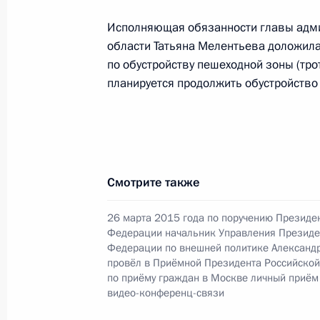
3 сентября 2015 года, 13:35
Исполняющая обязанности главы адми
области Татьяна Мелентьева доложила
по обустройству пешеходной зоны (тро
О ходе исполнения поручения, дан
планируется продолжить обустройство
конференц-связи жительницы Кара
по поручению Президента Российс
Президента Российской Федерации
Президента Российской Федерации
3 сентября 2015 года, 13:34
Смотрите также
26 марта 2015 года по поручению Президе
Федерации начальник Управления Президе
О ходе исполнения поручения, дан
Федерации по внешней политике Александ
конференц-связи жительницы Волог
провёл в Приёмной Президента Российско
Президента Российской Федерации
по приёму граждан в Москве личный приём
Российской Федерации по социаль
видео-конференц-связи
с государствами – участниками Сод