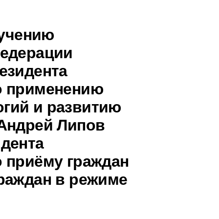
ручению
Федерации
езидента
о применению
гий и развитию
 Андрей Липов
идента
 приёму граждан
раждан в режиме