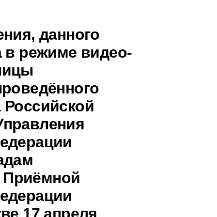
ения, данного
 в режиме видео-
ницы
проведённого
 Российской
Управления
Федерации
адам
 Приёмной
Федерации
ве 17 апреля