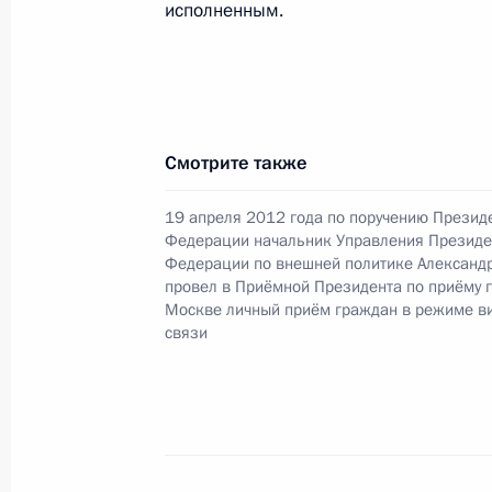
исполненным.
кадастра и картографии по Москв
Президента Российской Федерации
2014 года
14 мая 2014 года, 19:14
Смотрите также
Исполнены поручения, данные по р
19 апреля 2012 года по поручению Презид
Федерации начальник Управления Президе
по поручению Президента Российс
Федерации по внешней политике Александ
Окского территориального управле
провел в Приёмной Президента по приёму 
Владимиром Долговым в Приёмной
Москве личный приём граждан в режиме в
граждан в Москве 8 апреля 2014 г
связи
14 мая 2014 года, 19:11
Исполнено поручение, данное по и