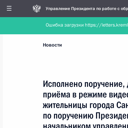
Управление Президента по работе с о
Ошибка загрузки https://letters.krem
Обратиться в форме электронного докуме
Все новости
Личный приём
Мобильна
Новости
Поиск по руководителю, географии и тематике
Исполнено поручение, 
приёма в режиме виде
Все руководители, регионы, города и темы
жительницы города Сан
по поручению Президе
начальником управлен