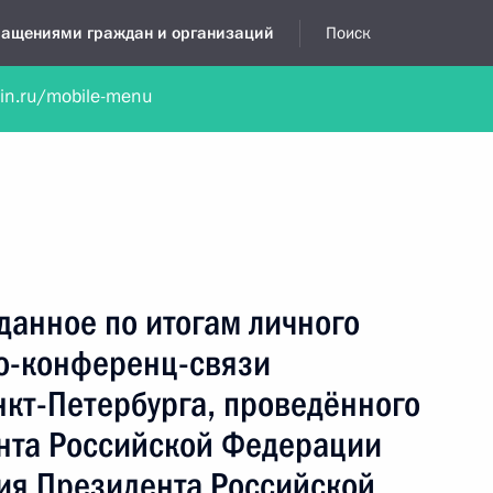
бращениями граждан и организаций
Поиск
lin.ru/mobile-menu
нта
Обратиться в устной форме
Новости
Обзоры обращени
я приёмная
май, 2014
данное по итогам личного
о-конференц-связи
кт-Петербурга, проведённого
нта Российской Федерации
ия Президента Российской