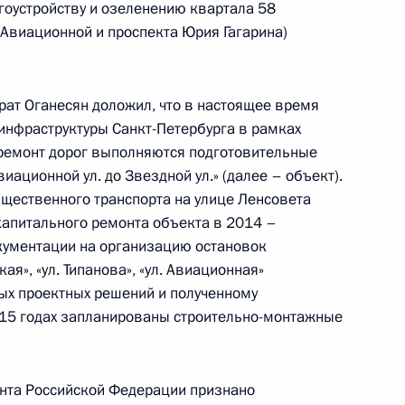
гоустройству и озеленению квартала 58
, Авиационной и проспекта Юрия Гагарина)
рат Оганесян доложил, что в настоящее время
езультатам личного приёма, проведённого
инфраструктуры Санкт-Петербурга в рамках
кой Федерации руководителем Управления
ремонт дорог выполняются подготовительные
сфере связи, информационных технологий
виационной ул. до Звездной ул.» (далее – объект).
ральному федеральному округу Дмитрием
бщественного транспорта на улице Ленсовета
а Российской Федерации по приёму граждан
капитального ремонта объекта в 2014 –
кументации на организацию остановок
ая», «ул. Типанова», «ул. Авиационная»
ых проектных решений и полученному
15 годах запланированы строительно-монтажные
езультатам личного приёма, проведённого
кой Федерации исполняющим обязанности
ента Российской Федерации признано
ной службы государственной регистрации,