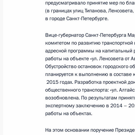
предусматривало принятие мер по бла
14 мая 2014 года, 19:51
(в границах улиц Типанова, Ленсовета
в городе Санкт-Петербурге.
Вице-губернатор Санкт-Петербурга Ма
Исполнены поручения, данные по р
комитетом по развитию транспортной 
по поручению Президента Российс
адресной программы на капитальный 
Федеральной службы по надзору в 
работы на объекте «ул. Ленсовета от А
и массовых коммуникаций по Цент
Обустройство остановок городского о
Сокоушиным в Приёмной Президент
планируется к выполнению в составе 
в Москве 13 марта 2014 года
2015 годах. Разработка проектной до
14 мая 2014 года, 19:16
общественного транспорта: «ул. Алтайск
возобновлена. По результатам принят
экспертному заключению в 2014 – 20
работы на объектах.
Исполнены поручения, данные по р
по поручению Президента Российс
На этом основании поручение Презид
руководителя Управления Федераль