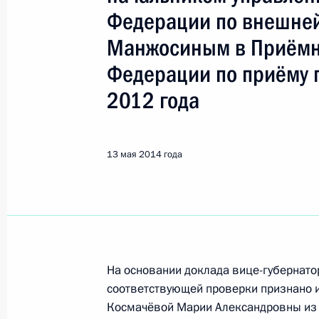
Показа
Федерации по внешней
Манжосиным в Приёмн
О ходе исполнения поручения, дан
Федерации по приёму 
конференц-связи жителя Республик
Президента Российской Федерации
2012 года
Антоном Устиновым в Приёмной Пр
граждан в Москве 1 октября 2013 
13 мая 2014 года
14 мая 2014 года, 19:53
О ходе исполнения поручения, дан
конференц-связи жительницы горо
Президента Российской Федерации
На основании доклада вице-губернато
Российской Федерации по работе 
соответствующей проверки признано 
Михаилом Михайловским в Приёмн
Космачёвой Марии Александровны из г
по приёму граждан в Москве 11 ма