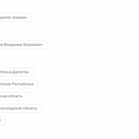
щения граждан
ного по итогам личного приёма в режиме видео-
родской области, проведённого по поручению
ов Владимир Борисович
 советником Президента Российской Федерации
зидента Российской Федерации по приёму
года
ублика Дагестан
ртская Республика
ская область
ного по итогам личного приёма в режиме видео-
нинградская область
области, проведённого по поручению
и начальником Управления информационного
3
 Президента Российской Федерации Антоном
 Российской Федерации по приёму граждан