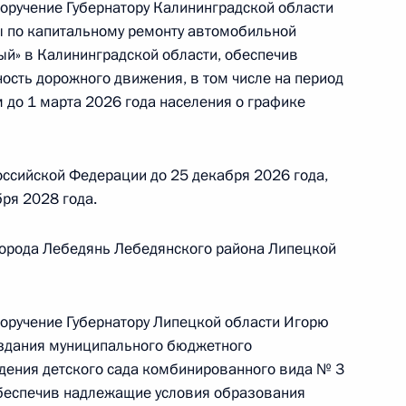
поручение Губернатору Калининградской области
ублики Башкортостан, проведённого
 по капитальному ремонту автомобильной
кой Федерации начальником Управления
ый» в Калининградской области, обеспечив
 по научно-образовательной политике Инной
ость дорожного движения, в том числе на период
а Российской Федерации по приёму граждан
 до 1 марта 2026 года населения о графике
ссийской Федерации до 25 декабря 2026 года,
бря 2028 года.
ного по итогам личного приёма в режиме видео-
блики Адыгея, проведённого по поручению
города Лебедянь Лебедянского района Липецкой
 советником Президента Российской Федерации
зидента Российской Федерации по приёму
 года
поручение Губернатору Липецкой области Игорю
 здания муниципального бюджетного
дения детского сада комбинированного вида № 3
обеспечив надлежащие условия образования