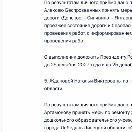
По результатам личного приёма дано 
конференц-связи жительницы Респ
Алексею Беспрозванных принять меры
по поручению Президента Российс
дороги «Донское – Синявино – Янтарн
Президента Российской Федерации
проезжее состояние дороги и безопасн
Биленкиной в Приёмной Президент
проведения работ, с информированием
в Москве 30 ноября 2023 года
проведения работ.
1 декабря 2025 года, 17:00
О выполнении доложить Президенту Ро
до 25 декабря 2027 года и до 25 дека
О ходе исполнения поручения, дан
конференц-связи жительницы Респу
5. Ждановой Натальи Викторовны из 
Президента Российской Федерации
области.
Игорем Левитиным в Приёмной Пре
граждан в Москве 3 февраля 2025
По результатам личного приёма дано 
Артамонову принять меры по ремонту
1 декабря 2025 года, 16:59
дошкольного образовательного учреж
города Лебедянь Липецкой области, 