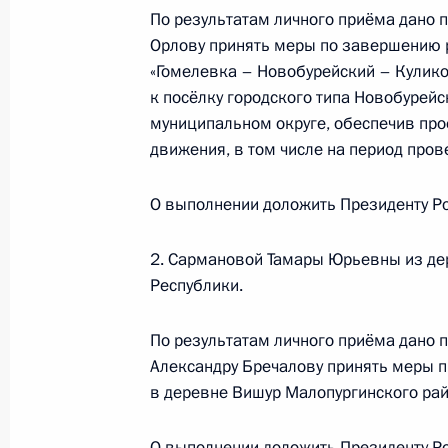
1 декабря 2025 года, 17:04
По результатам личного приёма дано 
Орлову принять меры по завершению 
«Гомелевка – Новобурейский – Куликов
О ходе исполнения поручения, дан
к посёлку городского типа Новобурейс
конференц-связи жительницы Тверс
муниципальном округе, обеспечив про
Президента Российской Федерации
движения, в том числе на период пров
Российской Федерации по работе 
Михаилом Михайловским в Приёмн
О выполнении доложить Президенту Ро
по приёму граждан в Москве 13 фе
2. Сармановой Тамары Юрьевны из де
1 декабря 2025 года, 17:03
Республики.
По результатам личного приёма дано п
О ходе исполнения поручения, дан
Александру Бречалову принять меры 
конференц-связи жительницы Респ
в деревне Вишур Малопургинского рай
по поручению Президента Российс
Президента Российской Федерации
О выполнении доложить Президенту Ро