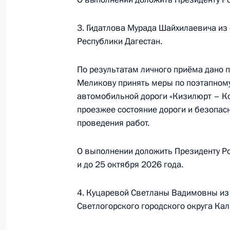
Татьяной Локаткиной в Приёмной 
граждан в Москве 6 февраля 2025
3. Гидатлова Мурада Шайхилаевича из
Республики Дагестан.
1 декабря 2025 года, 17:02
По результатам личного приёма дано 
Меликову принять меры по поэтапному
О ходе исполнения поручения, дан
автомобильной дороги «Кизилюрт – К
конференц-связи жительницы Ульян
проезжее состояние дороги и безопасн
Президента Российской Федерации
проведения работ.
Российской Федерации по госуда
в Приёмной Президента Российско
О выполнении доложить Президенту Ро
11 декабря 2024 года
и до 25 октября 2026 года.
1 декабря 2025 года, 17:01
4. Куцаревой Светланы Вадимовны из 
Светлогорского городского округа Кал
О ходе исполнения поручения, дан