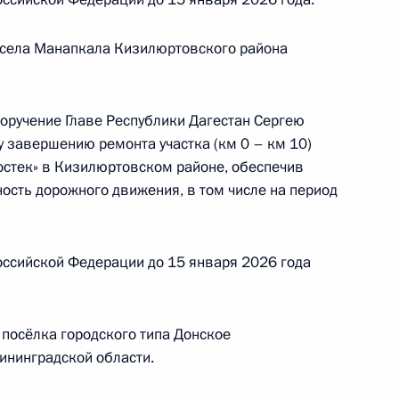
Президента Российской Федерации по приёму
 года
 села Манапкала Кизилюртовского района
поручение Главе Республики Дагестан Сергею
 завершению ремонта участка (км 0 – км 10)
ного по итогам личного приёма в режиме видео-
остек» в Кизилюртовском районе, обеспечив
овской области, проведённого по поручению
ость дорожного движения, в том числе на период
 начальником Управления Президента
рственным наградам Владимиром Осиповым
й Федерации по приёму граждан в Москве
ссийской Федерации до 15 января 2026 года
посёлка городского типа Донское
ининградской области.
ного по итогам личного приёма в режиме видео-