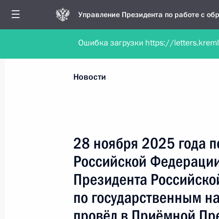
Управление Президента по работе с о
Ошибка загрузки https://letters.krem
Обратиться в форме электронного докуме
Все новости
Личный приём
Мобильна
Новости
Поиск по руководителю, географии и тематике
28 ноября 2025 года 
Российской Федерации
Все руководители, регионы, города и темы
Президента Российско
по государственным н
провёл в Приёмной Пр