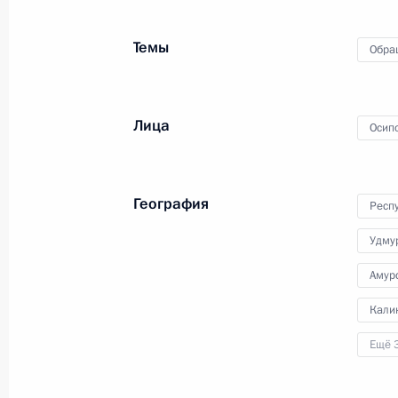
1 декабря 2025 года, 16:56
Темы
Обра
О ходе исполнения поручения, дан
конференц-связи жительницы Белго
Лица
Осип
Президента Российской Федерации
Игорем Левитиным в Приёмной Пре
граждан в Москве 8 октября 2025 
География
Респ
1 декабря 2025 года, 16:55
Удму
Амур
О ходе исполнения поручения, дан
Кали
конференц-связи жителя Липецкой 
Президента Российской Федераци
Ещё 
и документационного обеспечения
Федоровым в Приёмной Президента