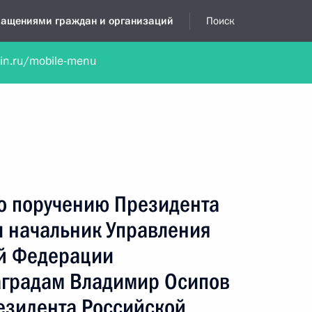
бращениями граждан и организаций
Поиск
lin.ru/mobile-menu
нта
Обратиться в устной форме
Новости
Обзоры обращени
я приёмная
ноябрь, 2025
по поручению Президента
 начальник Управления
й Федерации
аградам Владимир Осипов
езидента Российской