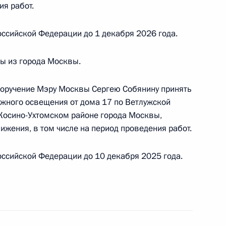
ия работ.
ного по итогам личного приёма в режиме видео-
цкого автономного округа, проведённого
ссийской Федерации до 1 декабря 2026 года.
кой Федерации начальником Управления
по вопросам государственной службы, кадров
ы из города Москвы.
симом Травниковым в Приёмной Президента
раждан в Москве 24 октября 2025 года
поручение Мэру Москвы Сергею Собянину принять
ужного освещения от дома 17 по Ветлужской
Косино-Ухтомском районе города Москвы,
жения, в том числе на период проведения работ.
ного по итогам личного приёма в режиме видео-
ссийской Федерации до 10 декабря 2025 года.
блики Карелия, проведённого по поручению
 начальником Управления Президента
с обращениями граждан и организаций
ой Президента Российской Федерации
абря 2022 года