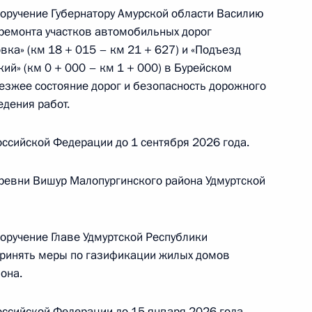
поручение Губернатору Амурской области Василию
ремонта участков автомобильных дорог
ка» (км 18 + 015 – км 21 + 627) и «Подъезд
ного по итогам личного приёма в режиме видео-
кий» (км 0 + 000 – км 1 + 000) в Бурейском
кой области, проведённого по поручению
езжее состояние дорог и безопасность дорожного
 начальником Управления Президента
едения работ.
с обращениями граждан и организаций
ой Президента Российской Федерации
ссийской Федерации до 1 сентября 2026 года.
враля 2025 года
ревни Вишур Малопургинского района Удмуртской
оручение Главе Удмуртской Республики
ного по итогам личного приёма в режиме видео-
принять меры по газификации жилых домов
ублики Башкортостан, проведённого
она.
кой Федерации начальником Управления
 по обеспечению конституционных прав граждан
ссийской Федерации до 15 января 2026 года.