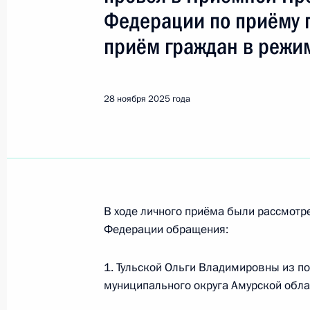
Показа
Федерации по приёму 
приём граждан в режи
О ходе исполнения поручения, дан
конференц-связи жителя Чувашской
Президента Российской Федерации
28 ноября 2025 года
Игорем Левитиным в Приёмной Пре
граждан в Москве 3 февраля 2025
1 декабря 2025 года, 17:06
В ходе личного приёма были рассмот
О ходе исполнения поручения, дан
Федерации обращения:
конференц-связи жительницы Респ
Президента Российской Федерации
1. Тульской Ольги Владимировны из по
в Приёмной Президента Российско
муниципального округа Амурской обла
11 февраля 2021 года