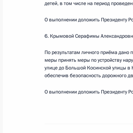
детей, в том числе на период проведен
О ходе исполнения поручения, дан
конференц-связи жительницы Нене
О выполнении доложить Президенту Ро
по поручению Президента Российс
Президента Российской Федерации 
6. Крымовой Серафимы Александровн
и противодействия коррупции Мак
Российской Федерации по приёму г
По результатам личного приёма дано 
1 декабря 2025 года, 16:57
меры принять меры по устройству нар
улице до Большой Косинской улицы в 
обеспечив безопасность дорожного дви
О ходе исполнения поручения, дан
О выполнении доложить Президенту Ро
конференц-связи жительницы Респу
Президента Российской Федерации
Российской Федерации по работе 
Михаилом Михайловским в Приёмн
по приёму граждан в Москве 9 дек