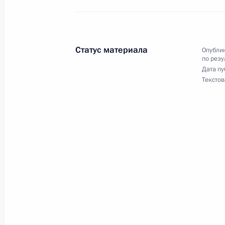
в Москве 23 октября 2025 года
1 декабря 2025 года, 16:52
Статус материала
Опублик
по резу
Дата пу
28 ноября 2025 года, пятница
Текстов
28 ноября 2025 года по поручени
Управления Президента Российско
Владимир Осипов провёл в Приёмн
по приёму граждан в Москве личны
связи
28 ноября 2025 года, 17:39
28 ноября 2025 года по поручени