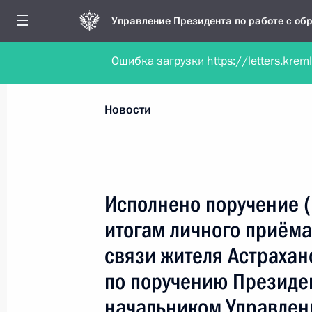
Управление Президента по работе с о
Ошибка загрузки https://letters.krem
Обратиться в форме электронного докуме
Все новости
Личный приём
Мобильна
Новости
Поиск по руководителю, географии и тематике
Исполнено поручение 
итогам личного приём
Все руководители, регионы, города и темы
связи жителя Астрахан
по поручению Президе
начальником Управлен