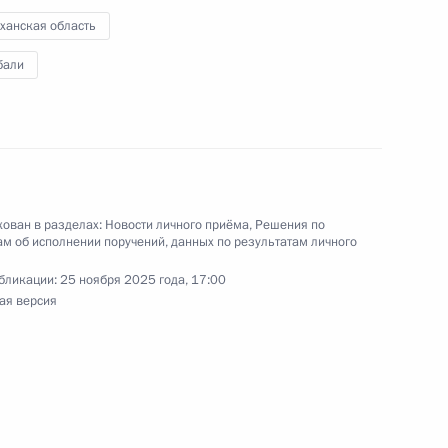
ханская область
ы), данное итогам личного приёма в режиме
бали
 Волгоградской области, проведённого
кой Федерации начальником Управления
 по общественным проектам Сергеем
 Российской Федерации по приёму граждан
ован в разделах:
Новости личного приёма
,
Решения по
м об исполнении поручений, данных по результатам личного
бликации:
25 ноября 2025 года, 17:00
ая версия
ы), данное по итогам личного приёма в режиме
 Камчатского края, проведённого
кой Федерации заместителем Руководителя
йской Федерации Магомедсаламом
та Российской Федерации по приёму граждан