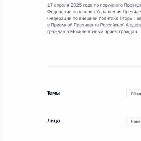
видео-конференц-связи жительницы
17 апреля 2025 года по поручению Презид
по поручению Президента Российс
Федерации начальник Управления Президе
службы и информации Президента
Федерации по внешней политике Игорь Не
в Приёмной Президента Российской Федер
в Приёмной Президента Российско
граждан в Москве личный приём граждан
октября 2024 года
25 ноября 2025 года, 18:04
Исполнено поручение (меры принят
видео-конференц-связи жителя Аст
Президента Российской Федерации
Темы
Обра
Российской Федерации по внешней
Президента Российской Федерации
2025 года
Лица
Неве
25 ноября 2025 года, 17:00