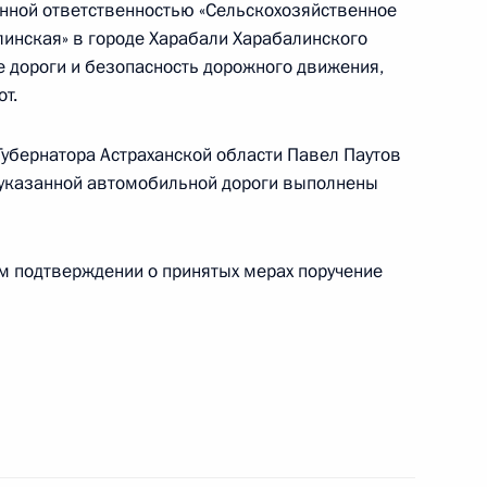
нной ответственностью «Сельскохозяйственное
инская» в городе Харабали Харабалинского
е дороги и безопасность дорожного движения,
т.
ного по итогам личного приёма в режиме видео-
убернатора Астраханской области Павел Паутов
 области, проведённого по поручению
у указанной автомобильной дороги выполнены
 начальником Управления Президента
ней политике Андреем Яриным в Приёмной
 по приёму граждан в Москве 27 февраля
ом подтверждении о принятых мерах поручение
ы), данное по итогам личного приёма в режиме