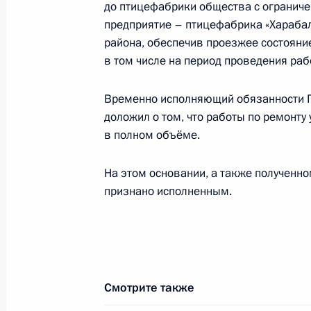
до птицефабрики общества с ограниче
26 ноября 2025 года, 16:22
предприятие – птицефабрика «Харабал
района, обеспечив проезжее состояни
в том числе на период проведения рабо
О ходе исполнения поручения, дан
Временно исполняющий обязанности Г
конференц-связи жителя Рязанской
доложил о том, что работы по ремонт
Президента Российской Федерации
в полном объёме.
Российской Федерации по внутрен
Президента Российской Федерации
На этом основании, а также полученн
2025 года
признано исполненным.
26 ноября 2025 года, 16:21
25 ноября 2025 года, вторник
Смотрите также
Исполнено поручение (меры принят