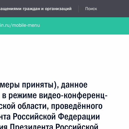
бращениями граждан и организаций
Поиск
lin.ru/mobile-menu
нта
Обратиться в устной форме
Новости
Обзоры обращени
я приёмная
ноябрь, 2025
(меры приняты), данное
а в режиме видео-конференц-
ской области, проведённого
нта Российской Федерации
ия Президента Российской