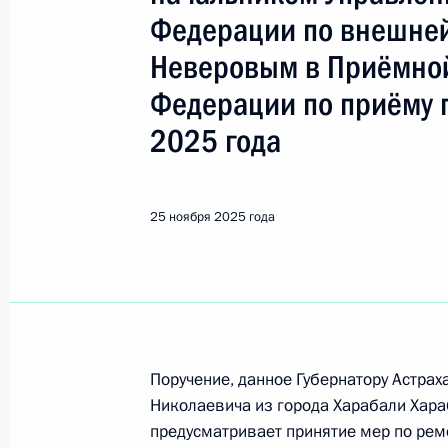
Показа
Федерации по внешней
Неверовым в Приёмной
О ходе исполнения поручения, дан
Федерации по приёму 
конференц-связи жительницы Респ
Президента Российской Федерации
2025 года
Российской Федерации по пригран
Российской Федерации по приёму 
25 ноября 2025 года
26 ноября 2025 года, 16:24
О ходе исполнения поручения, дан
конференц-связи жителя Псковской
Президента Российской Федерации
Поручение, данное Губернатору Астра
Российской Федерации по внешней
Николаевича из города Харабали Хара
Президента Российской Федерации 
предусматривает принятие мер по рем
2025 года