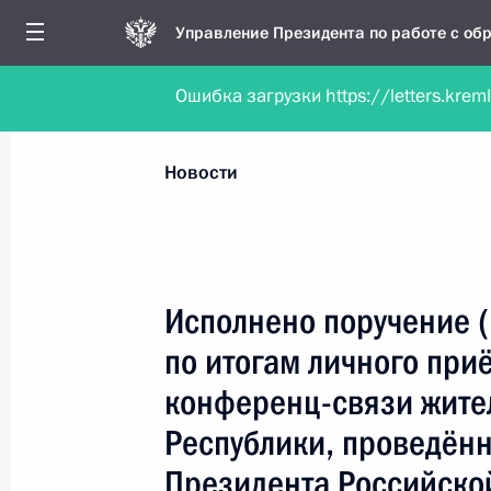
Управление Президента по работе с о
Ошибка загрузки https://letters.krem
Обратиться в форме электронного докуме
Все новости
Личный приём
Мобильна
Новости
Поиск по руководителю, географии и тематике
Исполнено поручение 
по итогам личного при
Все руководители, регионы, города и темы
конференц-связи жите
Республики, проведённ
Президента Российско