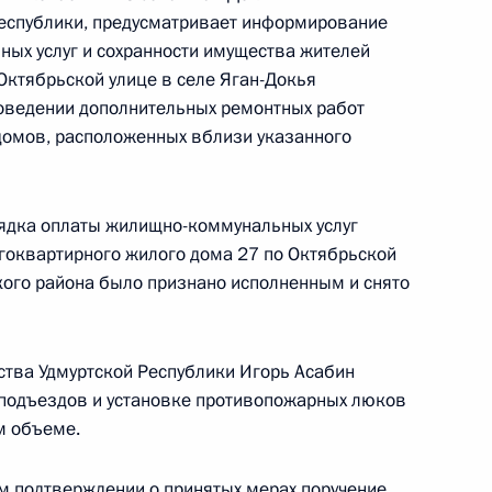
Республики, предусматривает информирование
ых услуг и сохранности имущества жителей
Октябрьской улице в селе Яган-Докья
роведении дополнительных ремонтных работ
ы), данное по итогам личного приёма в режиме
домов, расположенных вблизи указанного
ы Брянской области, проведённого
кой Федерации советником Президента
Фадеевым в Приёмной Президента Российской
рядка оплаты жилищно-коммунальных услуг
оскве 1 июля 2025 года
гоквартирного жилого дома 27 по Октябрьской
кого района было признано исполненным и снято
тва Удмуртской Республики Игорь Асабин
чения, данного по итогам личного приёма
у подъездов и установке противопожарных люков
ителя Рязанской области, проведённого
м объеме.
кой Федерации начальником Управления
 по внутренней политике Андреем Яриным
ом подтверждении о принятых мерах поручение