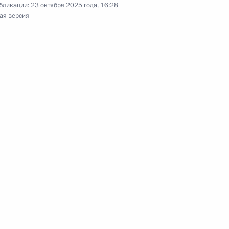
бликации:
23 октября 2025 года, 16:28
ая версия
ного по итогам личного приёма в режиме видео-
йской автономной области, проведённого
кой Федерации начальником Управления
по государственной политике в сфере
са Виктором Евтуховым в Приёмной Президента
граждан в Москве 30 января 2025 года
ию Президента Российской Федерации
нного и документационного обеспечения
 Антон Федоров провёл в Приёмной Президента
граждан в Москве личный приём граждан