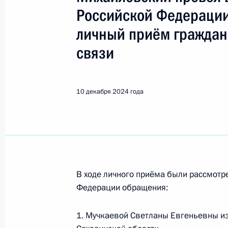
Показа
Российской Федерации
личный приём граждан
Исполнены поручения, данные по р
связи
по поручению Президента Российс
Федеральной службы государственн
области Леонидом Калимуллиным 
10 декабря 2024 года
по приёму граждан в Москве 7 ноя
11 декабря 2024 года, 16:46
Исполнено поручение (меры принят
видео-конференц-связи жительниц
В ходе личного приёма были рассмот
по поручению Президента Российс
Федерации обращения:
Российской Федерации Валерием 
Федерации по приёму граждан в М
1. Мучкаевой Светланы Евгеньевны из