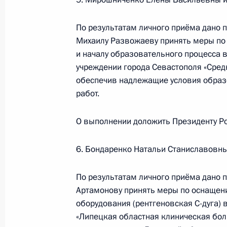
Продлён контроль исполнения пору
в режиме видео-конференц-связи 
По результатам личного приёма дано 
проведённого по поручению Прези
Михаилу Развожаеву принять меры по
заместителем Руководителя Админ
и началу образовательного процесса
Алексеем Громовым в Приёмной Пр
учреждении города Севастополя «Сре
граждан в Москве 14 декабря 202
обеспечив надлежащие условия образо
11 декабря 2024 года, 16:36
работ.
О выполнении доложить Президенту Ро
Продлён контроль исполнения пору
в режиме видео-конференц-связи ж
6. Бондаренко Натальи Станиславовны
по поручению Президента Российс
Руководителя Администрации През
По результатам личного приёма дано 
Громовым в Приёмной Президента 
Артамонову принять меры по оснащен
в Москве 14 декабря 2022 года
оборудования (рентгеновская С-дуга)
«Липецкая областная клиническая бол
11 декабря 2024 года, 16:33