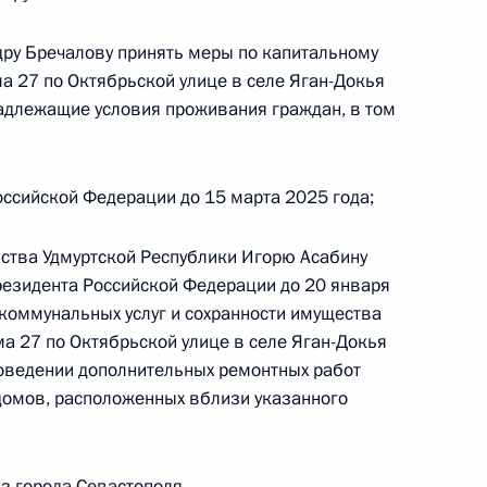
 по приграничному сотрудничеству в Приёмной
по приёму граждан в Москве 26 октября
дру Бречалову принять меры по капитальному
а 27 по Октябрьской улице в селе Яган-Докья
адлежащие условия проживания граждан, в том
ссийской Федерации до 15 марта 2025 года;
чения, данного по итогам личного приёма
ительницы Астраханской области, проведённого
ства Удмуртской Республики Игорю Асабину
кой Федерации первым заместителем
зидента Российской Федерации до 20 января
идента Российской Федерации Алексеем
коммунальных услуг и сохранности имущества
Российской Федерации по приёму граждан
а 27 по Октябрьской улице в селе Яган-Докья
роведении дополнительных ремонтных работ
домов, расположенных вблизи указанного
з города Севастополя.