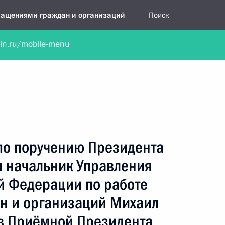
бращениями граждан и организаций
Поиск
lin.ru/mobile-menu
нта
Обратиться в устной форме
Новости
Обзоры обращени
я приёмная
декабрь, 2024
по поручению Президента
 начальник Управления
й Федерации по работе
н и организаций Михаил
в Приёмной Президента