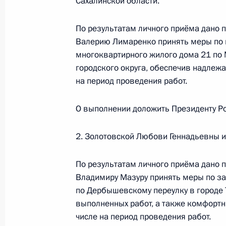
Сахалинской области.
11 декабря 2024 года, 16:45
По результатам личного приёма дано п
Валерию Лимаренко принять меры по 
Исполнено поручение (меры принят
многоквартирного жилого дома 21 по 
видео-конференц-связи жительниц
городского округа, обеспечив надлеж
по поручению Президента Российс
на период проведения работ.
Руководителя Администрации През
Громовым в Приёмной Президента 
О выполнении доложить Президенту Ро
в Москве 17 января 2024 года
11 декабря 2024 года, 16:45
2. Золотовской Любови Геннадьевны и
По результатам личного приёма дано п
Владимиру Мазуру принять меры по за
Исполнено поручение (меры принят
по Дербышевскому переулку в городе 
видео-конференц-связи жительниц
выполненных работ, а также комфортн
Президента Российской Федераци
числе на период проведения работ.
в Приёмной Президента Российско