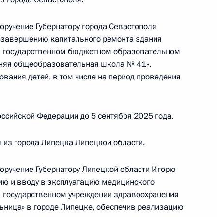
чения, данного по итогам личного приёма
жительницы Калининградской области,
поручение Губернатору города Севастополя
дента Российской Федерации первым
 завершению капитального ремонта здания
истрации Президента Российской Федерации
 в государственном бюджетном образовательном
езидента Российской Федерации по приёму
дняя общеобразовательная школа № 41»,
2 года
вания детей, в том числе на период проведения
ссийской Федерации до 5 сентября 2025 года.
чения, данного по итогам личного приёма
ителя Псковской области, проведённого
 из города Липецка Липецкой области.
кой Федерации первым заместителем
идента Российской Федерации Алексеем
поручение Губернатору Липецкой области Игорю
Российской Федерации по приёму граждан
ию и вводу в эксплуатацию медицинского
 в государственном учреждении здравоохранения
ьница» в городе Липецке, обеспечив реализацию