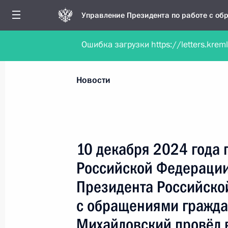
Управление Президента по работе с о
Ошибка загрузки https://letters.krem
Обратиться в форме электронного докуме
Все новости
Личный приём
Мобильна
Новости
Поиск по руководителю, географии и тематике
10 декабря 2024 года 
Российской Федерации
Все руководители, регионы, города и темы
Президента Российско
с обращениями гражда
Михайловский провёл 