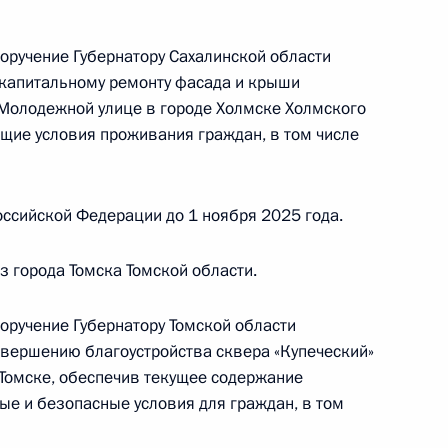
оручение Губернатору Сахалинской области
капитальному ремонту фасада и крыши
ы), данное по итогам личного приёма в режиме
Молодежной улице в городе Холмске Холмского
ы Республики Башкортостан, проведённого
ащие условия проживания граждан, в том числе
кой Федерации первым заместителем
идента Российской Федерации Алексеем
Российской Федерации по приёму граждан
ссийской Федерации до 1 ноября 2025 года.
з города Томска Томской области.
оручение Губернатору Томской области
вершению благоустройства сквера «Купеческий»
ы), данное по итогам личного приёма в режиме
Томске, обеспечив текущее содержание
ы города Москвы, проведённого по поручению
ые и безопасные условия для граждан, в том
и Мэром Москвы Сергеем Собяниным
й Федерации по приёму граждан в Москве