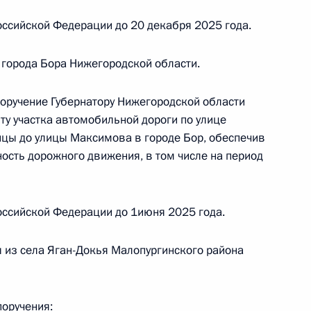
ссийской Федерации до 20 декабря 2025 года.
 города Бора Нижегородской области.
чения, данного по итогам личного приёма
поручение Губернатору Нижегородской области
ительницы Республики Карелия, проведённого
ту участка автомобильной дороги по улице
кой Федерации советником Президента
цы до улицы Максимова в городе Бор, обеспечив
бяковым в Приёмной Президента Российской
ость дорожного движения, в том числе на период
оскве 21 января 2022 года
оссийской Федерации до 1июня 2025 года.
 из села Яган-Докья Малопургинского района
чений, данных по итогам личного приёма
ителя Псковской области, проведённого
кой Федерации начальником Управления
поручения: