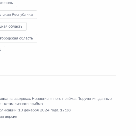
стополь
ртская Республика
цкая область
ного по итогам личного приёма в режиме видео-
городская область
цкого автономного округа, проведённого
6
кой Федерации начальником Управления
 по научно-образовательной политике Инной
а Российской Федерации по приёму граждан
ован в разделах:
Новости личного приёма
,
Поручения, данные
льтатам личного приёма
бликации:
10 декабря 2024 года, 17:38
ного по итогам личного приёма в режиме видео-
ая версия
ского края, проведённого по поручению
 начальником Управления Президента