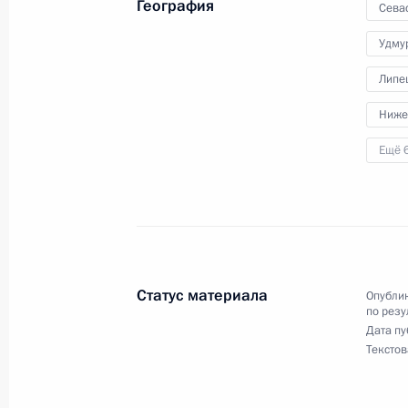
География
Сева
11 декабря 2024 года, 16:31
Удму
Липе
О ходе исполнения поручения, дан
Ниже
конференц-связи жительницы Нене
Ещё 
по поручению Президента Российс
Президента Российской Федерации
Биленкиной в Приёмной Президент
в Москве 18 ноября 2022 года
11 декабря 2024 года, 16:30
Статус материала
Опублик
по резу
Дата пу
О ходе исполнения поручения, дан
Текстов
конференц-связи жительницы Алтай
Президента Российской Федерации