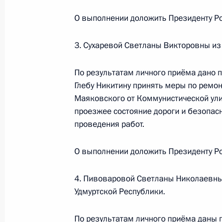
22 ноября 2024 года
О выполнении доложить Президенту Ро
11 декабря 2024 года, 16:44
3. Сухаревой Светланы Викторовны из
Продлён контроль исполнения пору
По результатам личного приёма дано 
в режиме видео-конференц-связи ж
Глебу Никитину принять меры по ремон
по поручению Президента Российс
Маяковского от Коммунистической ули
Российской Федерации Антоном Ко
проезжее состояние дороги и безопасн
Федерации по приёму граждан в М
проведения работ.
11 декабря 2024 года, 16:42
О выполнении доложить Президенту Р
4. Пивоваровой Светланы Николаевны
Продлён контроль исполнения пору
Удмуртской Республики.
в режиме видео-конференц-связи ж
по поручению Президента Российс
По результатам личного приёма даны 