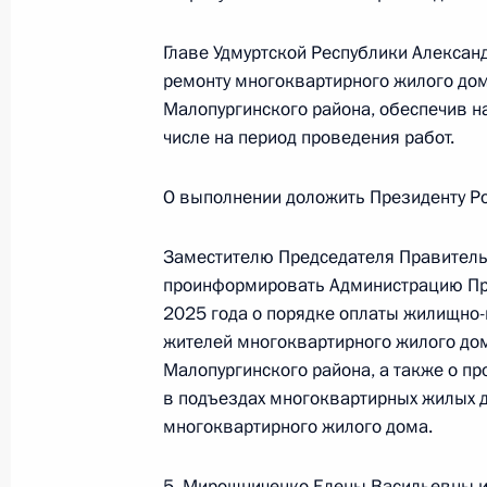
Президента Российской Федерации
Президента Российской Федерации 
Главе Удмуртской Республики Алексан
2018 года
ремонту многоквартирного жилого дом
Малопургинского района, обеспечив н
11 декабря 2024 года, 16:41
числе на период проведения работ.
О выполнении доложить Президенту Ро
Продлён контроль исполнения пору
в режиме видео-конференц-связи ж
Заместителю Председателя Правитель
по поручению Президента Российс
проинформировать Администрацию Пре
Руководителя Администрации През
2025 года о порядке оплаты жилищно-
Громовым в Приёмной Президента 
жителей многоквартирного жилого дом
в Москве 20 ноября 2023 года
Малопургинского района, а также о п
11 декабря 2024 года, 16:38
в подъездах многоквартирных жилых 
многоквартирного жилого дома.
5. Мирошниченко Елены Васильевны и