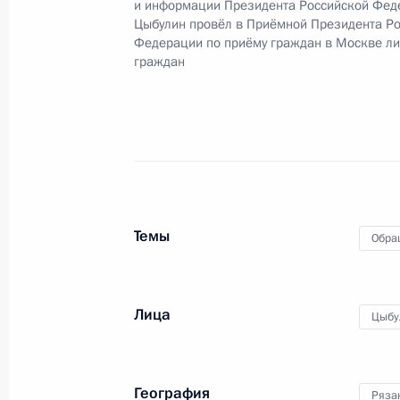
и информации Президента Российской Фед
Президента Российской Федерации
Цыбулин провёл в Приёмной Президента Р
2025 года
Федерации по приёму граждан в Москве л
граждан
27 октября 2025 года, 16:01
О ходе исполнения поручения, дан
конференц-связи жительницы Брян
Президента Российской Федерации
и информации Президента Россий
Темы
Обра
в Приёмной Президента Российско
13 января 2025 года
27 октября 2025 года, 15:59
Лица
Цыбу
О ходе исполнения поручения, дан
География
Ряза