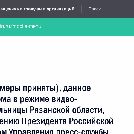
бращениями граждан и организаций
Поиск
lin.ru/mobile-menu
нта
Обратиться в устной форме
Новости
Обзоры обращени
я приёмная
октябрь, 2025
(меры приняты), данное
ёма в режиме видео-
льницы Рязанской области,
чению Президента Российской
м Управления пресс-службы