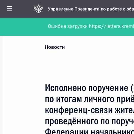
Управление Президента по работе с о
Ошибка загрузки https://letters.krem
Обратиться в форме электронного докуме
Все новости
Личный приём
Мобильна
Новости
Поиск по руководителю, географии и тематике
Исполнено поручение 
по итогам личного при
Все руководители, регионы, города и темы
конференц-связи жите
проведённого по пору
Федерации начальнико