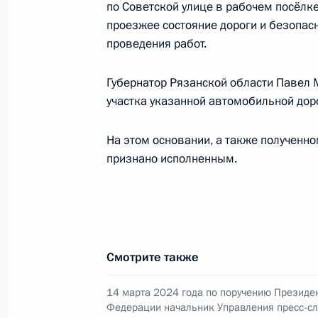
по Советской улице в рабочем посёлк
27 октября 2025 года, 16:03
проезжее состояние дороги и безопасн
проведения работ.
Губернатор Рязанской области Павел 
О ходе исполнения поручения, дан
участка указанной автомобильной дор
конференц-связи жителя Ярославск
Президента Российской Федерации
На этом основании, а также полученн
Президента Российской Федерации
признано исполненным.
Федерации по приёму граждан в М
27 октября 2025 года, 16:02
О ходе исполнения поручения, дан
Смотрите также
конференц-связи жительницы Брян
Президента Российской Федерации
14 марта 2024 года по поручению Президе
Федерации начальник Управления пресс-с
Российской Федерации по внешней