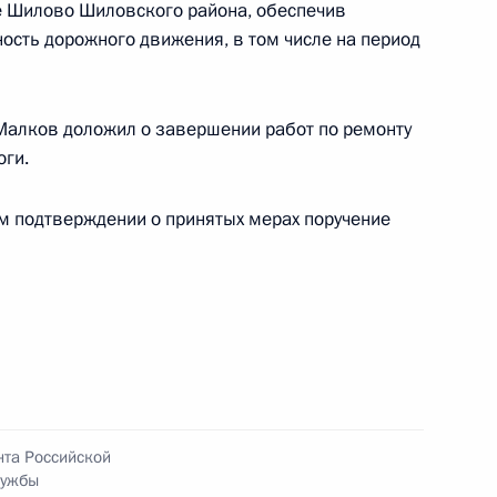
е Шилово Шиловского района, обеспечив
ость дорожного движения, в том числе на период
Малков доложил о завершении работ по ремонту
ного по итогам личного приёма в режиме видео-
оги.
ой области, проведённого по поручению
 начальником Экспертного управления
ом подтверждении о принятых мерах поручение
 в Приёмной Президента Российской
оскве 15 марта 2023 года
ного по итогам личного приёма в режиме видео-
ской области, проведённого по поручению
 начальником Управления Президента
нта Российской
лужбы
 политике Игорем Неверовым в Приёмной