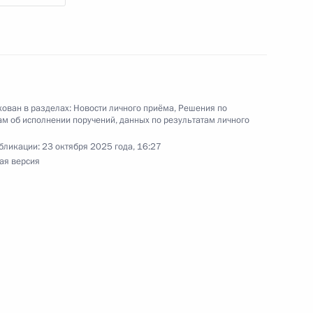
а Санкт-Петербурга, проведённого
кой Федерации заместителем Руководителя
йской Федерации Владимиром Островенко
й Федерации по приёму граждан в Москве
ован в разделах:
Новости личного приёма
,
Решения по
м об исполнении поручений, данных по результатам личного
бликации:
23 октября 2025 года, 16:27
ая версия
ного по итогам личного приёма в режиме видео-
ской области, проведённого по поручению
 советником Президента Российской Федерации
зидента Российской Федерации по приёму
 года