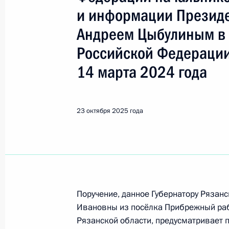
Показа
и информации Презид
Андреем Цыбулиным в
О ходе исполнения поручения, дан
Российской Федерации
конференц-связи жительницы Оренб
Президента Российской Федерации
14 марта 2024 года
Антоном Кобяковым в Приёмной Пр
граждан в Москве 29 января 2025
23 октября 2025 года
27 октября 2025 года, 16:04
О ходе исполнения поручения, дан
конференц-связи жителя Ярославск
Президента Российской Федерации
Поручение, данное Губернатору Рязан
Российской Федерации по вопроса
Ивановны из посёлка Прибрежный ра
Вахруковым в Приёмной Президент
Рязанской области, предусматривает 
в Москве 1 октября 2024 года