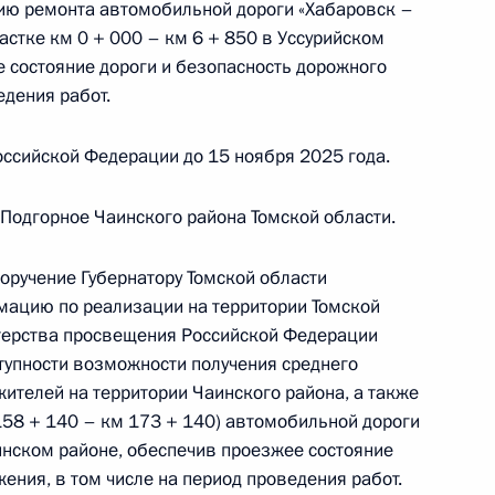
ю ремонта автомобильной дороги «Хабаровск –
астке км 0 + 000 – км 6 + 850 в Уссурийском
е состояние дороги и безопасность дорожного
ы), данное по итогам личного приёма в режиме
едения работ.
 Волгоградской области, проведённого
кой Федерации начальником Управления
ссийской Федерации до 15 ноября 2025 года.
 по вопросам национальной морской политики
резидента Российской Федерации по приёму
 Подгорное Чаинского района Томской области.
года
оручение Губернатору Томской области
мацию по реализации на территории Томской
терства просвещения Российской Федерации
ступности возможности получения среднего
ы), данное по итогам личного приёма в режиме
ителей на территории Чаинского района, а также
ы Республики Калмыкия, проведённого
158 + 140 – км 173 + 140) автомобильной дороги
кой Федерации начальником Управления
нском районе, обеспечив проезжее состояние
 по вопросам национальной морской политики
ения, в том числе на период проведения работ.