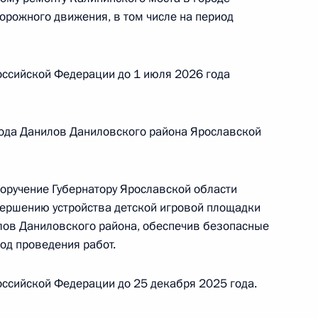
орожного движения, в том числе на период
й Федерации по приёму граждан в Москве
оссийской Федерации до 1 июля 2026 года
ручения, данного по итогам личного приёма
ода Данилов Даниловского района Ярославской
жительницы Мурманской области, проведённого
кой Федерации советником Президента
 Президента Российской Федерации по приёму
поручение Губернатору Ярославской области
0 года
вершению устройства детской игровой площадки
лов Даниловского района, обеспечив безопасные
иод проведения работ.
ссийской Федерации до 25 декабря 2025 года.
чения, данного по итогам личного приёма
жительницы Мурманской области, проведённого