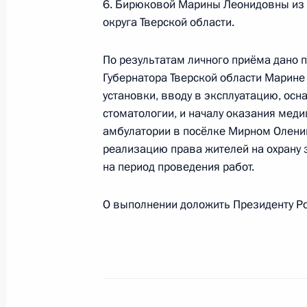
6. Бирюковой Марины Леонидовны из
по поручению Президента Российс
округа Тверской области.
Президента Российской Федерации
Сергеем Вахруковым в Приёмной П
По результатам личного приёма дано
граждан в Москве 24 сентября 202
Губернатора Тверской области Марин
14 октября 2025 года, 15:57
установки, вводу в эксплуатацию, ос
стоматологии, и началу оказания мед
амбулатории в посёлке Мирном Оленин
реализацию права жителей на охрану 
О ходе принятия мер по итогам ли
на период проведения работ.
жительницы Республики Тыва, пров
Федерации помощником Президент
О выполнении доложить Президенту Ро
в Приёмной Президента Российско
октября 2020 года
14 октября 2025 года, 15:57