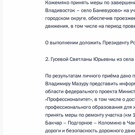
Кожемяко принять меры по завершени
Владивосток – село Баневурово» на уч
городском округе, обеспечив проезже
Исполнено поручение (меры принят
движения, в том числе на период пров
видео-конференц-связи жительницы
по поручению Президента Российс
О выполнении доложить Президенту Ро
Президента Российской Федерации
Сергеем Вахруковым в Приёмной П
2. Гусевой Светланы Юрьевны из села
граждан в Москве 14 марта 2025 
По результатам личного приёма дано п
14 октября 2025 года, 16:02
Владимиру Мазуру представить инфор
области федерального проекта Минис
«Профессионалитет», в том числе о до
Исполнено поручение (меры принят
профессионального образования для ж
видео-конференц-связи жительниц
принять меры по ремонту участка (км 
по поручению Президента Российс
Бакчар – Подгорное – Коломино в Чаи
Президента Российской Федерации
дороги и безопасность дорожного движ