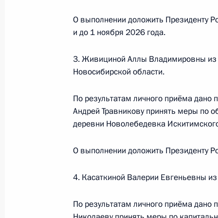
Сергеем Вахруковым в Приёмной П
граждан в Москве 14 марта 2025 
О выполнении доложить Президенту Ро
и до 1 ноября 2026 года.
14 октября 2025 года, 16:02
3. Живициной Аллы Владимировны из
Новосибирской области.
Исполнены поручения, данные по р
по поручению Президента Россий
По результатам личного приёма дано 
обязанности руководителя Управле
Андрей Травникову принять меры по об
Москве Андреем Лукашовым в При
деревни Новолебедевка Искитимского
по приёму граждан в Москве 10 се
14 октября 2025 года, 16:01
О выполнении доложить Президенту Ро
4. Касаткиной Валерии Евгеньевны из
Исполнено поручение (меры принят
видео-конференц-связи жительниц
По результатам личного приёма дано 
Николаеву принять меры по капитальн
Президента Российской Федераци