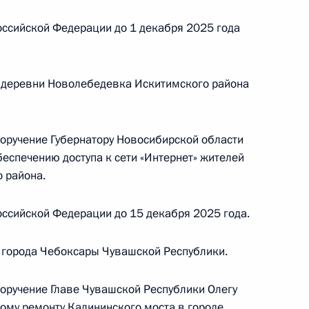
резидента Российской Федерации по приёму
года
ссийской Федерации до 1 декабря 2025 года
 деревни Новолебедевка Искитимского района
езультатам личного приёма, проведённого
ской Федерации временно исполняющим
поручение Губернатору Новосибирской области
ния Федерального казначейства по городу
еспечению доступа к сети «Интернет» жителей
ёмной Президента Российской Федерации
 района.
нтября 2025 года
ссийской Федерации до 15 декабря 2025 года.
 города Чебоксары Чувашской Республики.
ы), данное по итогам личного приёма в режиме
ы города Москвы, проведённого по поручению
поручение Главе Чувашской Республики Олегу
ому ремонту Калининского моста в городе
и Мэром Москвы Сергеем Собяниным