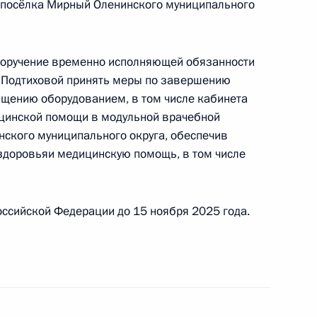
 посёлка Мирный Оленинского муниципального
кой Федерации начальником Управления
 по вопросам национальной морской политики
резидента Российской Федерации по приёму
 поручение временно исполняющей обязанности
5 года
е Подтиховой принять меры по завершению
нащению оборудованием, в том числе кабинета
ицинской помощи в модульной врачебной
ского муниципального округа, обеспечив
здоровьяи медицинскую помощь, в том числе
чного приёма в режиме видео-конференц-связи
едённого по поручению Президента Российской
а Российской Федерации Андреем Фурсенко
ссийской Федерации до 15 ноября 2025 года.
й Федерации по приёму граждан в Москве 6