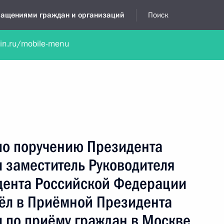
бращениями граждан и организаций
Поиск
lin.ru/mobile-menu
нта
Обратиться в устной форме
Новости
Обзоры обращени
я приёмная
октябрь, 2025
по поручению Президента
 заместитель Руководителя
дента Российской Федерации
ёл в Приёмной Президента
 по приёму граждан в Москве