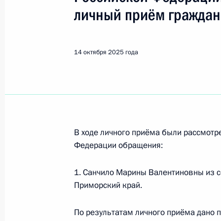
Показа
личный приём граждан
14 октября 2025 года, вторник
14 октября 2025 года
14 октября 2025 года по поручен
заместитель Руководителя Админи
Максим Орешкин провёл в Приёмн
по приёму граждан в Москве личн
14 октября 2025 года, 16:07
В ходе личного приёма были рассмот
Федерации обращения:
14 октября 2025 года по поручен
1. Санчило Марины Валентиновны из с
начальник Управления Судебного 
Приморский край.
Чибизов провёл в Приёмной Прези
граждан в Москве личный приём г
По результатам личного приёма дано 
14 октября 2025 года, 16:03