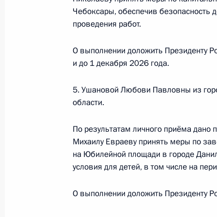
Чебоксары, обеспечив безопасность д
в Приёмной Президента Российско
проведения работ.
5 июня 2025 года
14 октября 2025 года, 16:00
О выполнении доложить Президенту Р
и до 1 декабря 2026 года.
Продолжен контроль исполнения по
5. Ушановой Любови Павловны из гор
в режиме видео-конференц-связи 
области.
по поручению Президента Российс
Российской Федерации в Приёмной
По результатам личного приёма дано 
граждан в Москве 12 февраля 202
Михаилу Евраеву принять меры по за
на Юбилейной площади в городе Дани
14 октября 2025 года, 15:58
условия для детей, в том числе на пер
О выполнении доложить Президенту Ро
Продлён контроль исполнения пору
в режиме видео-конференц-связи 