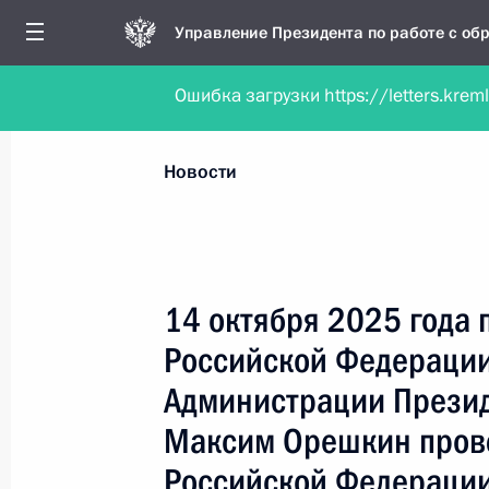
Управление Президента по работе с о
Ошибка загрузки https://letters.krem
Обратиться в форме электронного докуме
Все новости
Личный приём
Мобильна
Новости
Поиск по руководителю, географии и тематике
14 октября 2025 года 
Российской Федерации
Все руководители, регионы, города и темы
Администрации Прези
Максим Орешкин пров
Российской Федерации