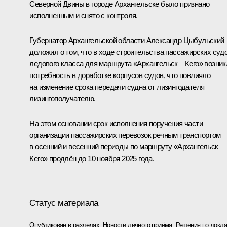
Северной Двины в городе Архангельске было признано
исполненным и снято с контроля.
Губернатор Архангельской области Александр Цыбульский
доложил о том, что в ходе строительства пассажирских суд
ледового класса для маршрута «Архангельск – Кего» возник
потребность в доработке корпусов судов, что повлияло
на изменение срока передачи судна от лизингодателя
лизингополучателю.
На этом основании срок исполнения поручения части
организации пассажирских перевозок речным транспортом
в осенний и весенний периоды по маршруту «Архангельск –
Кего» продлён до 10 ноября 2025 года.
Статус материала
Опубликован в разделах:
Новости личного приёма
,
Решения по докла